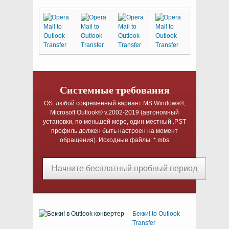
Системные требования
OS:
любой современный вариант
MS Windows®
,
Microsoft Outlook®
v.2002-2019 (автономный
установки, по меньшей мере, один местный
.PST
профиль должен быть настроен на момент
обращения). Исходные файлы:
*.mbs
Начните бесплатный пробный период
Бекки! to Outlook
Transfer