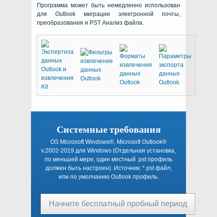
Программа может быть немедленно использован
для
Outlook
миграции электронной почты,
преобразования и
PST
Анализ файла.
Системные требования
OS Microsoft Windows®, Microsoft Outlook®
v.2002-2019
для
Windows
(Отдельная установка,
по меньшей мере, один местный
.pst
профиль
должен быть настроен). Источник:
*.pst
файл,
или по умолчанию
Outlook
профиль.
Начните бесплатный пробный период