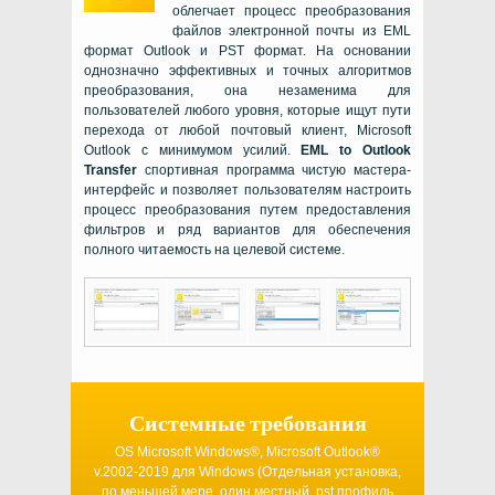
облегчает процесс преобразования
файлов электронной почты из
EML
формат
Outlook
и
PST
формат. На основании
однозначно эффективных и точных алгоритмов
преобразования, она незаменима для
пользователей любого уровня, которые ищут пути
перехода от любой почтовый клиент,
Microsoft
Outlook
с минимумом усилий.
EML to Outlook
Transfer
спортивная программа чистую мастера-
интерфейс и позволяет пользователям настроить
процесс преобразования путем предоставления
фильтров и ряд вариантов для обеспечения
полного читаемость на целевой системе.
Системные требования
OS Microsoft Windows®, Microsoft Outlook®
v.2002-2019
для
Windows
(Отдельная установка,
по меньшей мере, один местный
.pst
профиль