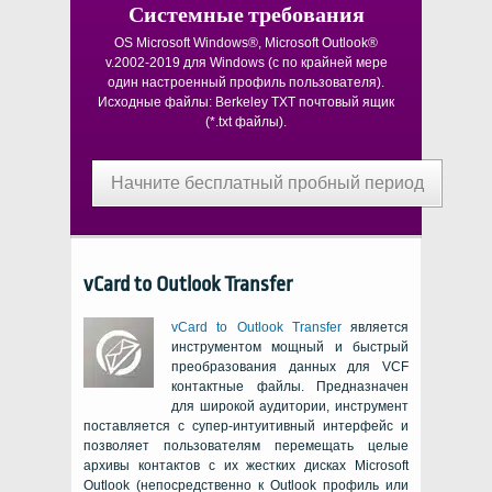
Системные требования
OS Microsoft Windows®, Microsoft Outlook®
v.2002-2019
для
Windows
(с по крайней мере
один настроенный профиль пользователя).
Исходные файлы:
Berkeley TXT
почтовый ящик
(
*.txt
файлы).
Начните бесплатный пробный период
vCard to Outlook Transfer
vCard to Outlook Transfer
является
инструментом мощный и быстрый
преобразования данных для
VCF
контактные файлы. Предназначен
для широкой аудитории, инструмент
поставляется с супер-интуитивный интерфейс и
позволяет пользователям перемещать целые
архивы контактов с их жестких дисках
Microsoft
Outlook
(непосредственно к
Outlook
профиль или