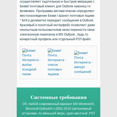
осуществляет тщательную и быструю миграцию с
Бекки! почтовый клиент для Outlook наконец-то
возможен. Программа автоматически определяет
местонахождение Бекки.! хранит почтовые ящики
*.bmf и деликатно передает сообщения в Outlook.
Красивый и понятный интерфейс позволяет даже
неопытным пользователям легко перенести свою
электронную переписку в MS Outlook., будь то
конкретный профиль или отдельный PST-файл.
Системные требования
OS:
любой современный вариант
MS Windows®
,
Microsoft Outlook®
v.2002-2019 (автономный
установки, по меньшей мере, один местный
.PST