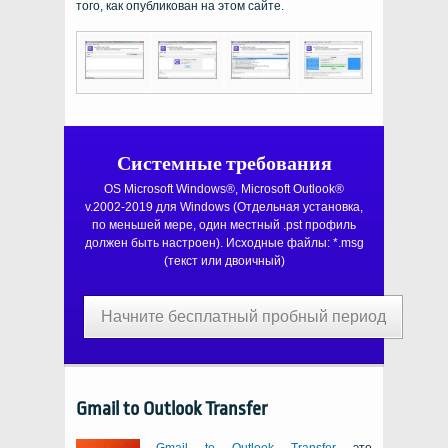
того, как опубликован на этом сайте.
Системные требования
OS Microsoft Windows®, Microsoft Outlook®
v.2002-2019
для
Windows
(Отдельная установка,
по меньшей мере, один местный
.pst
профиль
должен быть настроен). Исходные файлы:
*.msg
(текст или двоичный)
Начните бесплатный пробный период
Gmail to Outlook Transfer