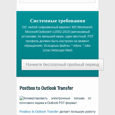
Системные требования
OS:
любой современный вариант
MS Windows®
,
Microsoft Outlook®
v.2002-2019 (автономный
установки, по меньшей мере, один местный
.PST
профиль должен быть настроен на момент
обращения). Исходные файлы:
*.mbox, *.mbx
(спас
Netscape Mail
)
Начните бесплатный пробный период
Postbox to Outlook Transfer
Postbox to Outlook Transfer
делает большую работу