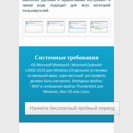
наиболее удобный и эффективный инструмент в
своем роде подходит для всех категорий
пользователей.
Системные требования
OS Microsoft Windows®, Microsoft Outlook®
v.2002-2019
для
Windows
(Отдельная установка,
по меньшей мере, один местный
.pst
профиль
должен быть настроен). Исходные файлы:
*.MSF и сообщения файлы
Thunderbird
для
Windows
,
Mac OS
или
Linux
.
Начните бесплатный пробный период