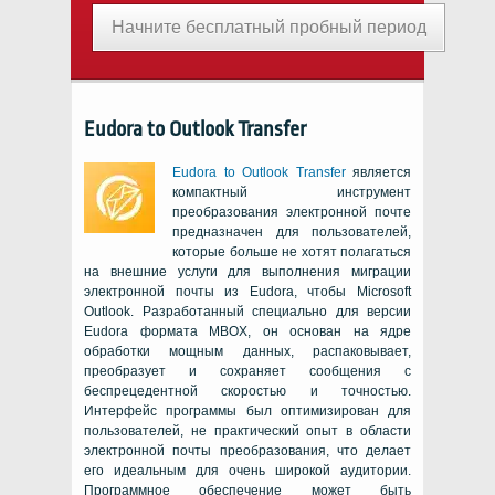
Начните бесплатный пробный период
Eudora to Outlook Transfer
Eudora to Outlook Transfer
является
компактный инструмент
преобразования электронной почте
предназначен для пользователей,
которые больше не хотят полагаться
на внешние услуги для выполнения миграции
электронной почты из Eudora, чтобы Microsoft
Outlook. Разработанный специально для версии
Eudora формата MBOX, он основан на ядре
обработки мощным данных, распаковывает,
преобразует и сохраняет сообщения с
беспрецедентной скоростью и точностью.
Интерфейс программы был оптимизирован для
пользователей, не практический опыт в области
электронной почты преобразования, что делает
его идеальным для очень широкой аудитории.
Программное обеспечение может быть