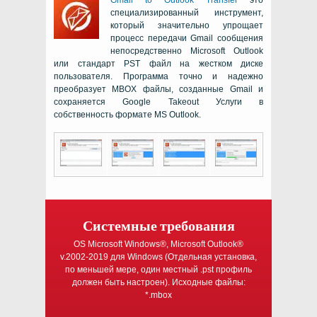
Gmail to Outlook Transfer
это
специализированный инструмент,
который значительно упрощает
процесс передачи
Gmail
сообщения
непосредственно
Microsoft Outlook
или стандарт
PST
файл на жестком диске
пользователя. Программа точно и надежно
преобразует
MBOX
файлы, созданные
Gmail
и
сохраняется
Google Takeout
Услуги в
собственность формате
MS Outlook
.
Системные требования
OS Microsoft Windows®, Microsoft Outlook®
v.2002-2019
для
Windows
(Отдельная установка,
по меньшей мере, один местный
.pst
профиль
должен быть настроен). Исходные файлы:
*.mbox