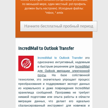
по меньшей мере, один местный
.pst
профиль
должен быть настроен). Исходные файлы:
*mbox, *.emlx
Начните бесплатный пробный период
IncrediMail to Outlook Transfer
IncrediMail to Outlook Transfer
это
однозначно интуитивный, надежным
и быстрым решением для
IncrediMail
для
Outlook
миграции электронной
почты
. На базе собственной
технологии, это значительно упрощает процесс
преобразования и поддерживает экспорт данных
из нормального и даже повреждения
IncrediMail
хранилища сообщений. Программа не требует
никакой подготовки или опыта работы в области
миграции данных, что делает его идеально
сбалансированный инструмент для новичков и