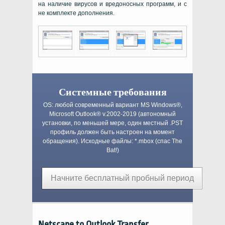
на наличие вирусов и вредоносных программ, и с
не комплекте дополнения.
Системные требования
OS:
любой современный вариант
MS Windows®
,
Microsoft Outlook®
v.2002-2019 (автономный
установки, по меньшей мере, один местный
.PST
профиль должен быть настроен на момент
обращения). Исходные файлы:
*.mbox
(спас
The
Bat!
)
Начните бесплатный пробный период
Netscape to Outlook Transfer