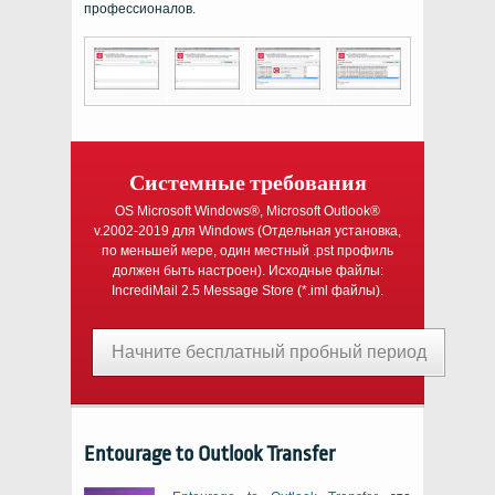
профессионалов.
Системные требования
OS Microsoft Windows®, Microsoft Outlook®
v.2002-2019
для
Windows
(Отдельная установка,
по меньшей мере, один местный
.pst
профиль
должен быть настроен). Исходные файлы:
IncrediMail 2.5 Message Store
(
*.iml
файлы).
Начните бесплатный пробный период
Entourage to Outlook Transfer