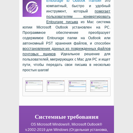
Entourage to Outlook Transfer
это
компактный, быстро и удобный
инструмент, который
помогает
пользователям конвертировать
Entourage
письма
из
Mac
система
копии
Microsoft Outlook
установлен на
PC
.
Программное обеспечение преобразует
содержимое
Entourage
папки на
Outlook
или
автономный
PST
хранения файлов, и способен
восстановления данных из поврежденных файлов
почтовых ящиков
. Идеальное решение для
пользователей, мигрирующих с
Mac
для
PC
и ищет
пути, чтобы передать свои письма в несколько
простых шагов!
Системные требования
OS Microsoft Windows®, Microsoft Outlook®
v.2002-2019
для
Windows
(Отдельная установка,