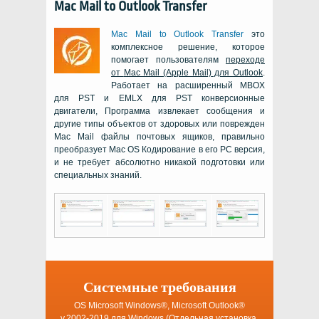
Mac Mail to Outlook Transfer
Mac Mail to Outlook Transfer
это
комплексное решение, которое
помогает пользователям
переходе
от
Mac Mail (Apple Mail)
для
Outlook
.
Работает на расширенный
MBOX
для
PST
и
EMLX
для
PST
конверсионные
двигатели, Программа извлекает сообщения и
другие типы объектов от здоровых или поврежден
Mac Mail
файлы почтовых ящиков, правильно
преобразует
Mac OS
Кодирование в его
PC
версия,
и не требует абсолютно никакой подготовки или
специальных знаний.
Системные требования
OS Microsoft Windows®, Microsoft Outlook®
v.2002-2019
для
Windows
(Отдельная установка,