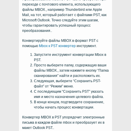
переходе с почтового клиента, использующего
файлы MBOX., например Thunderbird или Apple
Mail, на тот, который работает с файлами PST, как
Microsoft Outlook. Точно следуйте этим шагам,
чтобы гарантировать успешный процесс
преобразования..
Конвертируйте файлы MBOX в формат PST с
помощью
Mbox к PST конвертер
инструмент.
Запустите инструмент конвертации Mbox в
PST.
Просто выберите папку, содержащую ваши
файлы MBOX., затем нажмите кнопку “Папка
сканирования” найти и расположить их.
Следующая, выберите “Сохранить PST-
файл” от “Режим” меню.
С последующим “Сохранить PST” указать
имя и место назначения целевого файла.
В конце концов, подтвердите сохранение,
чтобы начать процесс конвертации.
Конвертер MBOX в PST упорядочит электронные
письма в каждом файле mbox и преобразует их в
макет Outlook PST..