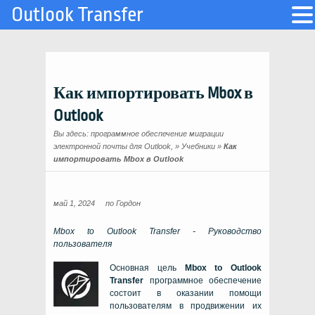
Outlook Transfer
Как импортировать Mbox в
Outlook
Вы здесь:
программное обеспечение миграции
электронной почты для Outlook,
»
Учебники
»
Как
импортировать Mbox в Outlook
май 1, 2024
по
Гордон
Mbox to Outlook Transfer
- Руководство
пользователя
Основная цель
Mbox to Outlook
Transfer
программное обеспечение
состоит в оказании помощи
пользователям в продвижении их