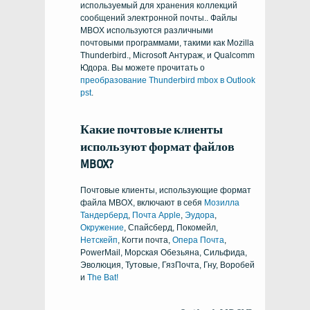
используемый для хранения коллекций
сообщений электронной почты.. Файлы
MBOX используются различными
почтовыми программами, такими как Mozilla
Thunderbird., Microsoft Антураж, и Qualcomm
Юдора. Вы можете прочитать о
преобразование Thunderbird mbox в Outlook
pst
.
Какие почтовые клиенты
используют формат файлов
MBOX?
Почтовые клиенты, использующие формат
файла MBOX, включают в себя
Мозилла
Тандерберд
,
Почта Apple
,
Эудора
,
Окружение
, Спайсберд, Покомейл,
Нетскейп
, Когти почта,
Опера Почта
,
PowerMail, Морская Обезьяна, Сильфида,
Эволюция, Тутовые, ГязПочта, Гну, Воробей
и
The Bat!