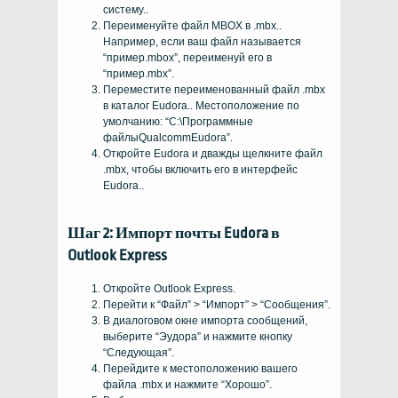
систему..
Переименуйте файл MBOX в .mbx..
Например, если ваш файл называется
“пример.mbox”, переименуй его в
“пример.mbx”.
Переместите переименованный файл .mbx
в каталог Eudora.. Местоположение по
умолчанию: “С:\Программные
файлыQualcommEudora”.
Откройте Eudora и дважды щелкните файл
.mbx, чтобы включить его в интерфейс
Eudora..
Шаг 2: Импорт почты Eudora в
Outlook Express
Откройте Outlook Express.
Перейти к “Файл” > “Импорт” > “Сообщения”.
В диалоговом окне импорта сообщений,
выберите “Эудора” и нажмите кнопку
“Следующая”.
Перейдите к местоположению вашего
файла .mbx и нажмите “Хорошо”.