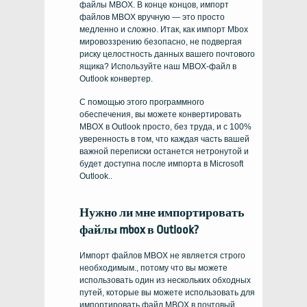
файлы MBOX
. В конце концов,
импорт
файлов MBOX
вручную — это просто
медленно и сложно. Итак, как
импорт Mbox
мировоззрению
безопасно, не подвергая
риску целостность данных вашего почтового
ящика? Используйте наш
MBOX-файл в
Outlook
конвертер.
С помощью этого программного
обеспечения, вы можете
конвертировать
MBOX в Outlook
просто, без труда, и с 100%
уверенность в том, что каждая часть вашей
важной переписки останется нетронутой и
будет доступна после импорта в Microsoft
Outlook..
Нужно ли мне
импортировать
файлы mbox
в Outlook?
Импорт файлов MBOX не является строго
необходимым., потому что вы можете
использовать один из нескольких обходных
путей, которые вы можете использовать для
импортировать файл MBOX
в почтовый