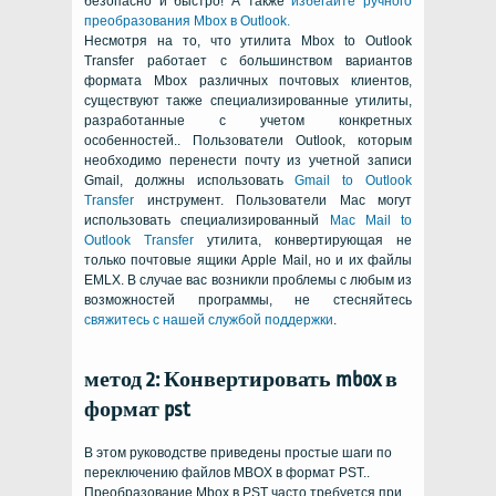
безопасно и быстро!
А также
избегайте ручного
преобразования Mbox в Outlook.
Несмотря на то, что утилита Mbox to Outlook
Transfer работает с большинством вариантов
формата Mbox различных почтовых клиентов,
существуют также специализированные утилиты,
разработанные с учетом конкретных
особенностей.. Пользователи Outlook, которым
необходимо перенести почту из учетной записи
Gmail, должны использовать
Gmail to Outlook
Transfer
инструмент. Пользователи Mac могут
использовать специализированный
Mac Mail to
Outlook Transfer
утилита, конвертирующая не
только почтовые ящики Apple Mail, но и их файлы
EMLX. В случае вас возникли проблемы с любым из
возможностей программы, не стесняйтесь
свяжитесь с нашей службой поддержки
.
метод 2: Конвертировать mbox в
формат pst
В этом руководстве приведены простые шаги по
переключению файлов MBOX в формат PST..
Преобразование Mbox в PST часто требуется при