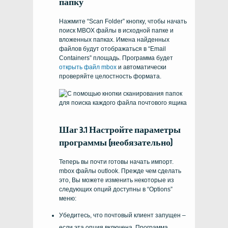
папку
Нажмите “
Scan Folder
” кнопку, чтобы начать
поиск
MBOX
файлы в исходной папке и
вложенных папках. Имена найденных
файлов будут отображаться в “
Email
Containers
” площадь. Программа будет
открыть файл mbox
и автоматически
проверяйте целостность формата.
Шаг 3.1 Настройте параметры
программы (необязательно)
Теперь вы почти готовы начать импорт.
mbox
файлы
outlook
. Прежде чем сделать
это, Вы можете изменить некоторые из
следующих опций доступны в “
Options
”
меню:
Убедитесь, что почтовый клиент запущен –
если эта опция включена, Программа