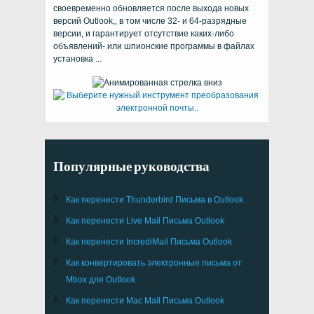
своевременно обновляется после выхода новых
версий Outlook,, в том числе 32- и 64-разрядные
версии, и гарантирует отсутствие каких-либо
объявлений- или шпионские программы в файлах
установка ...
Популярные руководства
Как перенести
Thunderbird
Письма в Outlook
Как перенести
Live Mail
Письма
Outlook
Как перенести
IncrediMail
Письма
Outlook
Как конвертировать электронные письма от
Mbox
для
Outlook
Как перенести
Mac Mail
Письма
Outlook