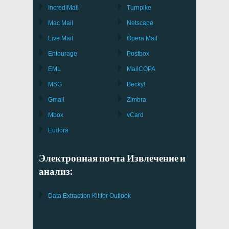
IncrediMail
Turnpike
Mac Mail
Netscape
Live Mail
Opera Mail
Entourage
Postbox
EML
MailCOPA
MSG
Becky!
Gmail
Zimbra
Mbox
vCard
Eudora
Электронная почта Извлечение и
анализ:
Data Extraction Kit for Outlook