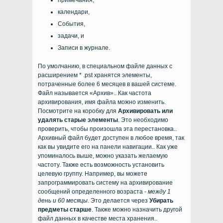
примечания,
календари,
События,
задачи, и
Записи в журнале.
По умолчанию, в специальном файле данных с
расширением * .pst хранятся элементы,
потраченные более 6 месяцев в вашей системе.
Файл называется «Архив».. Как частота
архивирования, имя файла можно изменить.
Посмотрите на коробку для
Архивировать или
удалять старые элементы
. Это необходимо
проверить, чтобы произошла эта перестановка..
Архивный файл будет доступен в любое время, так
как вы увидите его на панели навигации.. Как уже
упоминалось выше, можно указать желаемую
частоту. Также есть возможность установить
целевую группу. Например, вы можете
запрограммировать систему на архивирование
сообщений определенного возраста -
между 1
день и 60 месяцы
. Это делается через
Убирать
предметы старше
. Также можно назначить другой
файл данных в качестве места хранения..