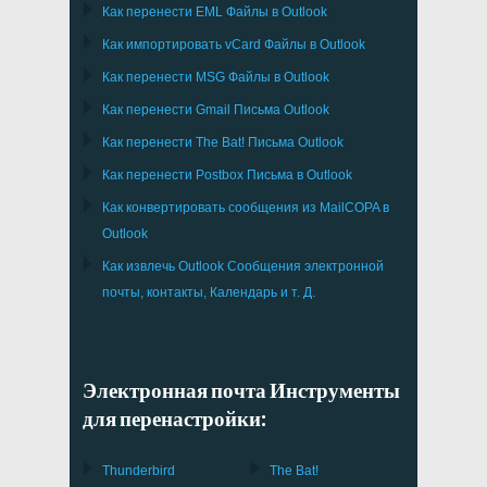
Как перенести
EML
Файлы в
Outlook
Как импортировать
vCard
Файлы в
Outlook
Как перенести
MSG
Файлы в
Outlook
Как перенести
Gmail
Письма
Outlook
Как перенести
The Bat!
Письма
Outlook
Как перенести
Postbox
Письма в Outlook
Как конвертировать сообщения из
MailCOPA
в
Outlook
Как извлечь
Outlook
Сообщения электронной
почты, контакты, Календарь и т. Д.
Электронная почта Инструменты
для перенастройки:
Thunderbird
The Bat!