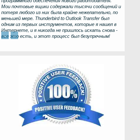
программного обеспечения нового работодателя.
Мои почтовые ящики содержали тысячи сообщений и
потеря любого из них была крайне нежелательно, по
меньшей мере.
Thunderbird to Outlook Transfer
был
одним из первых инструментов, которые я нашел в
Интернете, и я никогда не пришлось искать снова -
←
→
все это есть, и этот процесс был безупречным!