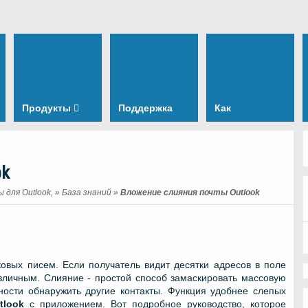
Продукты
Поддержка
Как
ok
для Outlook,
»
База знаний
»
Вложение слияния почты Outlook
ковых писем. Если получатель видит десятки адресов в поле
личным. Слияние - простой способ замаскировать массовую
ности обнаружить другие контакты. Функция удобнее слепых
tlook
с приложением. Вот подробное руководство, которое