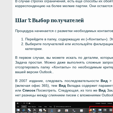
В случае строгих ограничений, есть еще способы их обо
корреспонденцию на более мелкие партии. Они остаютс
Шаг 1: Выбор получателей
Процедура начинается с разметки необходимых контактов.
Перейдите в папку, содержащую их («Контакты»). Э
Выберите получателей или используйте фильтрацию.
категории.
В первом случае, вы можете искать по деталям, которые
Задача простая. Можно даже выполнять сложные запросы
отсортировать папку «Контакты» по необходимым крите
вашей версии Outlook..
В 2007 издание, следовать последовательности
Вид
(включая офис 365), тем
Вид
Вкладка содержит параме
или
Список
Посмотреть. Следующая, из того же
Вид
Зак
нет разницы между слиянием писем с вложениями Outlook