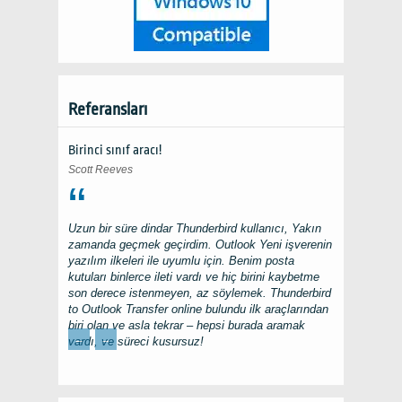
Referansları
Birinci sınıf aracı!
Scott Reeves
Uzun bir süre dindar
Thunderbird
kullanıcı, Yakın
zamanda geçmek geçirdim.
Outlook
Yeni işverenin
yazılım ilkeleri ile uyumlu için. Benim posta
kutuları binlerce ileti vardı ve hiç birini kaybetme
son derece istenmeyen, az söylemek.
Thunderbird
to Outlook Transfer
online bulundu ilk araçlarından
biri olan ve asla tekrar – hepsi burada aramak
←
→
vardı, ve süreci kusursuz!