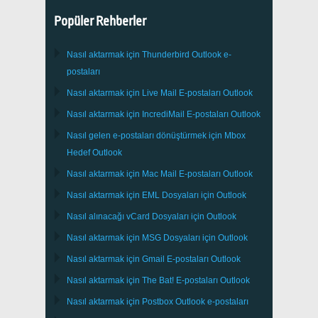
Popüler Rehberler
Nasıl aktarmak için
Thunderbird
Outlook e-
postaları
Nasıl aktarmak için
Live Mail
E-postaları
Outlook
Nasıl aktarmak için
IncrediMail
E-postaları
Outlook
Nasıl gelen e-postaları dönüştürmek için
Mbox
Hedef
Outlook
Nasıl aktarmak için
Mac Mail
E-postaları
Outlook
Nasıl aktarmak için
EML
Dosyaları için
Outlook
Nasıl alınacağı
vCard
Dosyaları için
Outlook
Nasıl aktarmak için
MSG
Dosyaları için
Outlook
Nasıl aktarmak için
Gmail
E-postaları
Outlook
Nasıl aktarmak için
The Bat!
E-postaları
Outlook
Nasıl aktarmak için
Postbox
Outlook e-postaları