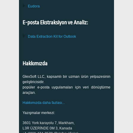
Eudora
E-posta Ekstraksiyon ve Analiz:
Data Extraction Kit for Outlook
Hakkımızda
GlexSoft LLC, kapsamlı bir uzman ürün yelpazesinin
geliştiricisidir.
popüler e-posta uygulamaları için veri dönüştürme
araçları.
Hakkımızda daha fazlası...
Yazışmalar merkezi:
3601 York karayolu 7, Markham,
L3R ÜZERİNDE 0M 3, Kanada