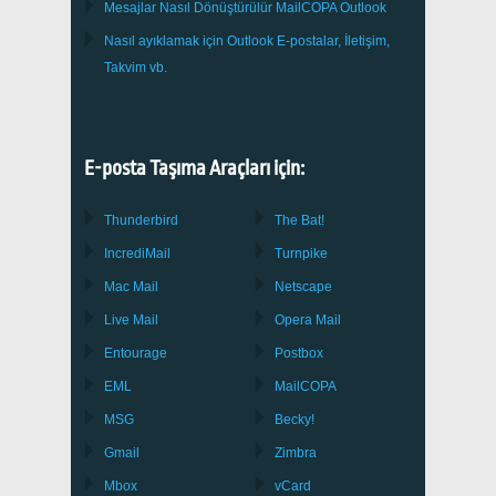
Mesajlar Nasıl Dönüştürülür
MailCOPA
Outlook
Nasıl ayıklamak için
Outlook
E-postalar, İletişim,
Takvim vb.
E-posta Taşıma Araçları için:
Thunderbird
The Bat!
IncrediMail
Turnpike
Mac Mail
Netscape
Live Mail
Opera Mail
Entourage
Postbox
EML
MailCOPA
MSG
Becky!
Gmail
Zimbra
Mbox
vCard