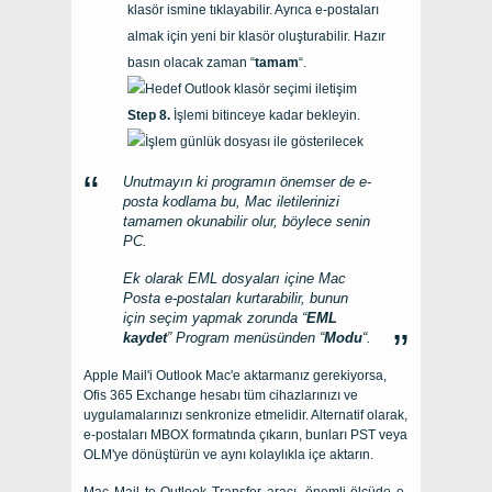
klasör ismine tıklayabilir. Ayrıca e-postaları
almak için yeni bir klasör oluşturabilir. Hazır
basın olacak zaman “
tamam
“.
İşlemi bitinceye kadar bekleyin.
Unutmayın ki programın önemser de e-
posta kodlama bu, Mac iletilerinizi
tamamen okunabilir olur, böylece senin
PC
.
Ek olarak EML dosyaları içine Mac
Posta e-postaları kurtarabilir, bunun
için seçim yapmak zorunda “
EML
kaydet
” Program menüsünden “
Modu
“.
Apple Mail'i Outlook Mac'e aktarmanız gerekiyorsa,
Ofis 365 Exchange hesabı tüm cihazlarınızı ve
uygulamalarınızı senkronize etmelidir. Alternatif olarak,
e-postaları MBOX formatında çıkarın, bunları PST veya
OLM'ye dönüştürün ve aynı kolaylıkla içe aktarın.
Mac Mail to Outlook Transfer
aracı, önemli ölçüde e-