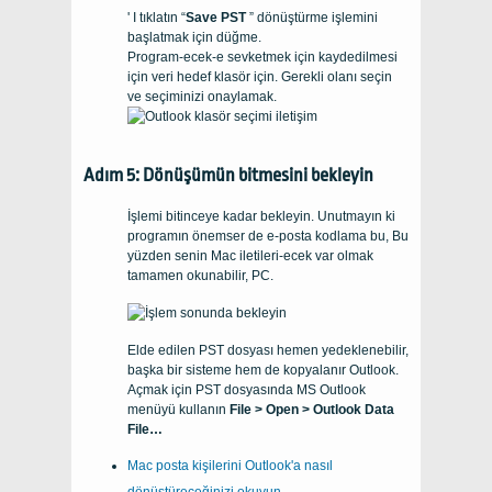
' I tıklatın “
Save PST
” dönüştürme işlemini
başlatmak için düğme.
Program-ecek-e sevketmek için kaydedilmesi
için veri hedef klasör için. Gerekli olanı seçin
ve seçiminizi onaylamak.
Adım 5: Dönüşümün bitmesini bekleyin
İşlemi bitinceye kadar bekleyin. Unutmayın ki
programın önemser de e-posta kodlama bu, Bu
yüzden senin
Mac
iletileri-ecek var olmak
tamamen okunabilir,
PC
.
Elde edilen PST dosyası hemen yedeklenebilir,
başka bir sisteme hem de kopyalanır
Outlook
.
Açmak için
PST
dosyasında
MS Outlook
menüyü kullanın
File > Open > Outlook Data
File…
Mac posta kişilerini Outlook'a nasıl
dönüştüreceğinizi okuyun.