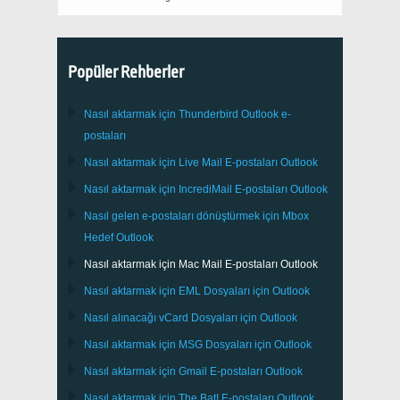
Popüler Rehberler
Nasıl aktarmak için
Thunderbird
Outlook e-
postaları
Nasıl aktarmak için
Live Mail
E-postaları
Outlook
Nasıl aktarmak için
IncrediMail
E-postaları
Outlook
Nasıl gelen e-postaları dönüştürmek için
Mbox
Hedef
Outlook
Nasıl aktarmak için
Mac Mail
E-postaları
Outlook
Nasıl aktarmak için
EML
Dosyaları için
Outlook
Nasıl alınacağı
vCard
Dosyaları için
Outlook
Nasıl aktarmak için
MSG
Dosyaları için
Outlook
Nasıl aktarmak için
Gmail
E-postaları
Outlook
Nasıl aktarmak için
The Bat!
E-postaları
Outlook