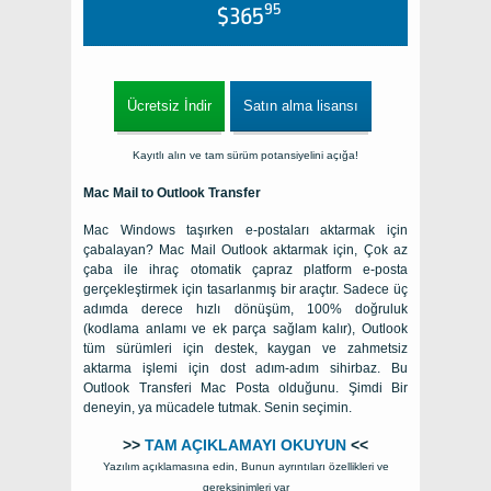
95
$365
Ücretsiz İndir
Satın alma lisansı
Kayıtlı alın ve tam sürüm potansiyelini açığa!
Mac Mail to Outlook Transfer
Mac Windows taşırken e-postaları aktarmak için
çabalayan? Mac Mail Outlook aktarmak için, Çok az
çaba ile ihraç otomatik çapraz platform e-posta
gerçekleştirmek için tasarlanmış bir araçtır. Sadece üç
adımda derece hızlı dönüşüm, 100% doğruluk
(kodlama anlamı ve ek parça sağlam kalır), Outlook
tüm sürümleri için destek, kaygan ve zahmetsiz
aktarma işlemi için dost adım-adım sihirbaz. Bu
Outlook Transferi Mac Posta olduğunu. Şimdi Bir
deneyin, ya mücadele tutmak. Senin seçimin.
>>
TAM AÇIKLAMAYI OKUYUN
<<
Yazılım açıklamasına edin, Bunun ayrıntıları özellikleri ve
gereksinimleri var