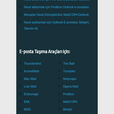
Nasıl aktarmak için
Postbox
Outlook e-postaları
Mesajlar Nasıl Dönüştürülür
MailCOPA
Outlook
Nasıl ayıklamak için
Outlook
E-postalar, İletişim,
Takvim vb.
E-posta Taşıma Araçları için:
Thunderbird
The Bat!
IncrediMail
Turnpike
Mac Mail
Netscape
Live Mail
Opera Mail
Entourage
Postbox
EML
MailCOPA
MSG
Becky!