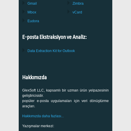
Gmail
Zimbra
Mbox
vCard
Eudora
E-posta Ekstraksiyon ve Analiz:
Data Extraction Kit for Outlook
Hakkımızda
GlexSoft LLC, kapsamlı bir uzman ürün yelpazesinin
geliştiricisidir.
popüler e-posta uygulamaları için veri dönüştürme
araçları.
Hakkımızda daha fazlası...
Yazışmalar merkezi: