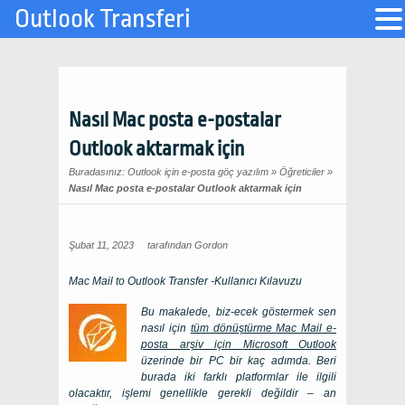
Outlook Transferi
Nasıl Mac posta e-postalar
Outlook aktarmak için
Buradasınız:
Outlook için e-posta göç yazılım
»
Öğreticiler
»
Nasıl Mac posta e-postalar Outlook aktarmak için
Şubat 11, 2023
tarafından
Gordon
Mac Mail to Outlook Transfer
-Kullanıcı Kılavuzu
Bu makalede, biz-ecek göstermek sen
nasıl için
tüm dönüştürme
Mac Mail
e-
posta arşiv için
Microsoft Outlook
üzerinde bir
PC
bir kaç adımda. Beri
burada iki farklı platformlar ile ilgili
olacaktır, işlemi genellikle gerekli değildir – an