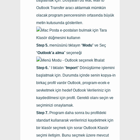
başlatmak için. Dosyaları bu
Mac Mail to
Outlook Transfer
aracı aktarmak mümkün
olacak program penceresinin ortasında büyük
metin kutusunda gösterilen.
menüsünü tıklayın “
Modu
” ve Seç
“
Outlook'a alma
” seçeneği
' I tıklatın “
Import
” Dönüştürme işlemini
başlatmak için. Durumda içinde senin kopya-in
birkaç profil vardır
Outlook
, program-ecek-e
sevketmek için hedef
Outlook
Verileriniz için
kaydedilmesi için profil. Gerekli olanı seçin ve
seçiminizi onaylamak.
Program daha sonra bu profildeki
standart kullanarak verilerinizi kaydetmek için
bir klasör seçmek için sorar
Outlook
Klasör
seçimi iletişim. Bunu seçmek üzere mevcut