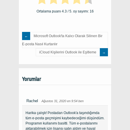
Ortalama puanı
4.3
/ 5. oy sayımı:
16
Microsoft Outlook'ta Kalıcı Olarak Silinen Bir
E-posta Nasıl Kurtarılır
iCloud Kişilerini Outlook ile Eşitleme
Yorumlar
Rachel
Ağustos 31, 2020 en 9:54 ben
Harika çalıştı! Postadan Outlook'a taşındığımda
tüm e-posta geçmişimi kaybedeceğimi düşündüm.
Programın kullanımı basitti. Tüm e-postalarımı
aktarabilmek için lisansı satın aldım ve hayal