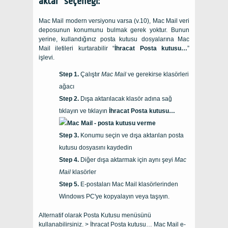
aktar” seçeneği:
Mac Mail modern versiyonu varsa (v.10), Mac Mail veri
deposunun konumunu bulmak gerek yoktur. Bunun
yerine, kullandığınız posta kutusu dosyalarına Mac
Mail iletileri kurtarabilir “
İhracat Posta kutusu…
”
işlevi.
Çalıştır
Mac Mail
ve gerekirse klasörleri
ağacı
Dışa aktarılacak klasör adına sağ
tıklayın ve tıklayın
İhracat Posta kutusu…
Konumu seçin ve dışa aktarılan posta
kutusu dosyasını kaydedin
Diğer dışa aktarmak için aynı şeyi
Mac
Mail
klasörler
E-postaları Mac Mail klasörlerinden
Windows PC'ye kopyalayın veya taşıyın.
Alternatif olarak Posta Kutusu menüsünü
kullanabilirsiniz. > İhracat Posta kutusu… Mac Mail e-