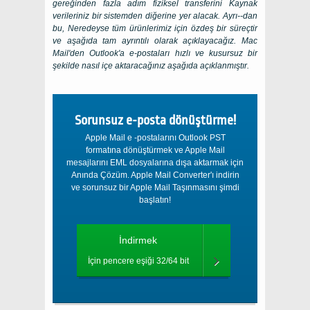
gereğinden fazla adım fiziksel transferini Kaynak
verileriniz bir sistemden diğerine yer alacak. Ayrı--dan
bu, Neredeyse tüm ürünlerimiz için özdeş bir süreçtir
ve aşağıda tam ayrıntılı olarak açıklayacağız. Mac
Mail'den Outlook'a e-postaları hızlı ve kusursuz bir
şekilde nasıl içe aktaracağınız aşağıda açıklanmıştır.
Sorunsuz e-posta dönüştürme!
Apple Mail e -postalarını Outlook PST
formatına dönüştürmek ve Apple Mail
mesajlarını EML dosyalarına dışa aktarmak için
Anında Çözüm. Apple Mail Converter'ı indirin
ve sorunsuz bir Apple Mail Taşınmasını şimdi
başlatın!
İndirmek
İçin pencere eşiği 32/64 bit