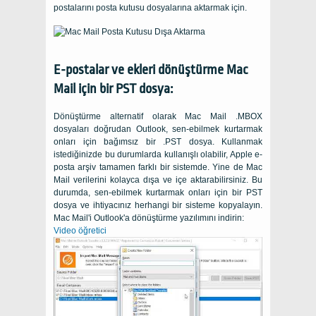
postalarını posta kutusu dosyalarına aktarmak için.
E-postalar ve ekleri dönüştürme
Mac
Mail
için bir
PST
dosya:
Dönüştürme alternatif olarak
Mac Mail .MBOX
dosyaları doğrudan
Outlook
, sen-ebilmek kurtarmak
onları için bağımsız bir
.PST
dosya. Kullanmak
istediğinizde bu durumlarda kullanışlı olabilir,
Apple
e-
posta arşiv tamamen farklı bir sistemde. Yine de Mac
Mail verilerini kolayca dışa ve içe aktarabilirsiniz. Bu
durumda, sen-ebilmek kurtarmak onları için bir
PST
dosya ve ihtiyacınız herhangi bir sisteme kopyalayın.
Mac Mail'i Outlook'a dönüştürme yazılımını indirin:
Video öğretici