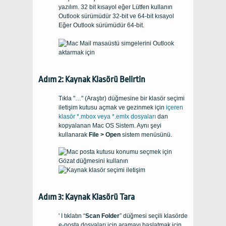
yazılım. 32 bit kısayol eğer Lütfen kullanın
Outlook
sürümüdür
32-bit
ve
64-bit
kısayol
Eğer
Outlook
sürümüdür
64-bit.
Adım 2: Kaynak Klasörü Belirtin
Tıkla "…" (Araştır) düğmesine bir klasör seçimi
iletişim kutusu açmak ve gezinmek için
içeren
klasör
*.mbox
veya
*.emlx
dosyaları
dan
kopyalanan
Mac OS
Sistem. Aynı şeyi
kullanarak
File > Open
sistem menüsünü.
Adım 3: Kaynak Klasörü Tara
' I tıklatın “
Scan Folder
” düğmesi seçili klasörde
e-posta dosyaları için aramayı başlatmak için.