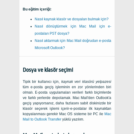
Bu eğitim içeriği:
Nasıl kaynak klasör ve dosyaları bulmak için?
Nasıl dönüştürmek için
Mac Mail
için e-
postaları
PST
dosya?
Nasıl aktarmak için
Mac Mail
doğrudan e-posta
Microsoft Outlook
?
Dosya ve klasör seçimi
Tipik bir kullanıcı için,
kaynak veri klasörü yelpazesi
tüm e-posta geçiş işleminin en zor yönlerinden biri
olmalı. E-posta uygulamaları verileri farklı biçimlerde
ve farklı yerlerde depolamak. Mac Mail'den Outlook'a
geçiş yapıyorsanız, daha fazlasını sabit diskinizde bir
klasör seçerek işlemi içerir-e-postalar ilk kaynaktan
kopyalanması gerekir
Mac OS
sisteme bir
PC
ile
Mac
Mail to Outlook Transfer
yüklü yazılım.