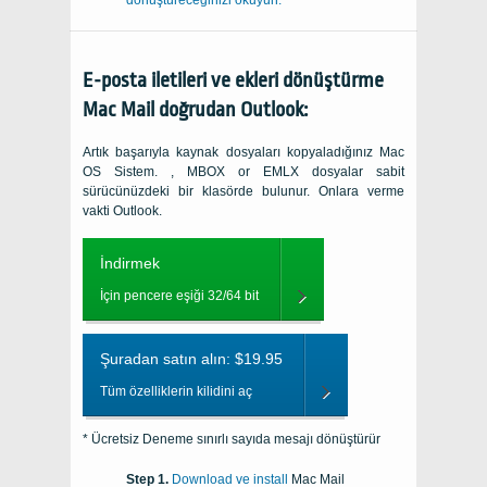
E-posta iletileri ve ekleri dönüştürme
Mac Mail
doğrudan
Outlook
:
Artık başarıyla kaynak dosyaları kopyaladığınız
Mac
OS
Sistem. ,
MBOX or EMLX
dosyalar sabit
sürücünüzdeki bir klasörde bulunur. Onlara verme
vakti
Outlook
.
İndirmek
İçin pencere eşiği 32/64 bit
Şuradan satın alın: $19.95
Tüm özelliklerin kilidini aç
* Ücretsiz Deneme sınırlı sayıda mesajı dönüştürür
Download ve install
Mac Mail