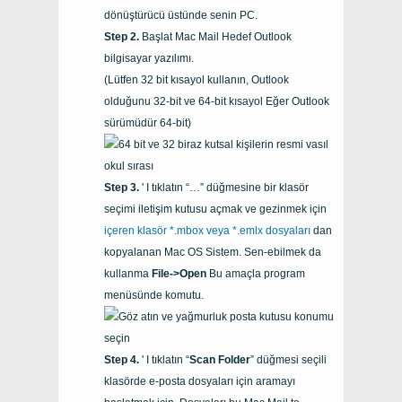
dönüştürücü üstünde senin PC.
Başlat
Mac Mail
Hedef
Outlook
bilgisayar yazılımı.
(Lütfen 32 bit kısayol kullanın,
Outlook
olduğunu
32-bit
ve
64-bit
kısayol Eğer
Outlook
sürümüdür
64-bit
)
' I tıklatın “…” düğmesine bir klasör
seçimi iletişim kutusu açmak ve gezinmek için
içeren klasör
*.mbox
veya
*.emlx
dosyaları
dan
kopyalanan
Mac OS
Sistem. Sen-ebilmek da
kullanma
File->Open
Bu amaçla program
menüsünde komutu.
' I tıklatın “
Scan Folder
” düğmesi seçili
klasörde e-posta dosyaları için aramayı