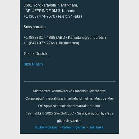
3601 York karayolu 7, Markham,
L3R ÜZERİNDE 0M 3, Kanada
+1 (303) 474-7570 (Telefon / Faks)
Satış soruları:
+1 (888) 317-4868 (ABD / Kanada ücretli ücretsiz)
+1 (647) 977-7769 (Uluslararası)
Teknik Destek:
Bize Ulaşın
Microsoft®, Windows® ve Outlook®, Microsoft®
Corporation'ın tescilli ticari markalarıdır. elma, Mac, ve Mac
OS Apple şirketinin ticari markalarıdır, Inc.
Telif hakkı © 2025
GlexSoft LLC
- Sizin için uygun fiyatlı ve
güvenilir yazılım.
Gizlilik Politikası
·
Kullanım Şartları
·
Telif hakkı