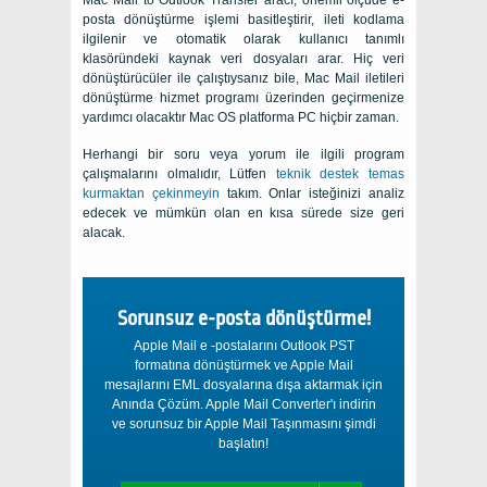
posta dönüştürme işlemi basitleştirir, ileti kodlama
ilgilenir ve otomatik olarak kullanıcı tanımlı
klasöründeki kaynak veri dosyaları arar. Hiç veri
dönüştürücüler ile çalıştıysanız bile,
Mac Mail
iletileri
dönüştürme hizmet programı üzerinden geçirmenize
yardımcı olacaktır
Mac OS
platforma
PC
hiçbir zaman.
Herhangi bir soru veya yorum ile ilgili program
çalışmalarını olmalıdır, Lütfen
teknik destek temas
kurmaktan çekinmeyin
takım. Onlar isteğinizi analiz
edecek ve mümkün olan en kısa sürede size geri
alacak.
Sorunsuz e-posta dönüştürme!
Apple Mail e -postalarını Outlook PST
formatına dönüştürmek ve Apple Mail
mesajlarını EML dosyalarına dışa aktarmak için
Anında Çözüm. Apple Mail Converter'ı indirin
ve sorunsuz bir Apple Mail Taşınmasını şimdi
başlatın!