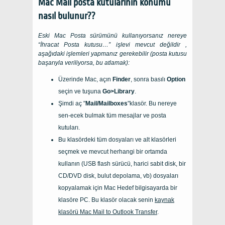
Mac Mail posta kutularının konumu
nasıl bulunur??
Eski Mac Posta sürümünü kullanıyorsanız nereye
“İhracat Posta kutusu…” işlevi mevcut değildir ,
aşağıdaki işlemleri yapmanız gerekebilir (posta kutusu
başarıyla veriliyorsa, bu atlamak):
Üzerinde
Mac
, açın
Finder
, sonra basılı
Option
seçin ve tuşuna
Go>Library
.
Şimdi aç "
Mail/Mailboxes
"klasör. Bu nereye
sen-ecek bulmak tüm mesajlar ve posta
kutuları.
Bu klasördeki tüm dosyaları ve alt klasörleri
seçmek ve mevcut herhangi bir ortamda
kullanın (USB flash sürücü, harici sabit disk, bir
CD/DVD disk, bulut depolama, vb) dosyaları
kopyalamak için
Mac
Hedef bilgisayarda bir
klasöre
PC
. Bu klasör olacak senin
kaynak
klasörü
Mac Mail to Outlook Transfer
.