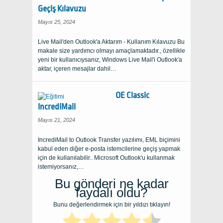
Geçiş Kılavuzu
Mayıs 25, 2024
Live Mail'den Outlook'a Aktarım - Kullanım Kılavuzu Bu
makale size yardımcı olmayı amaçlamaktadır., özellikle
yeni bir kullanıcıysanız, Windows Live Mail'i Outlook'a
aktar, içeren mesajlar dahil…
OE Classic
IncrediMail
Mayıs 21, 2024
IncrediMail to Outlook Transfer yazılımı, EML biçimini
kabul eden diğer e-posta istemcilerine geçiş yapmak
için de kullanılabilir.. Microsoft Outlook'u kullanmak
istemiyorsanız,…
Bu gönderi ne kadar
faydalı oldu?
Bunu değerlendirmek için bir yıldızı tıklayın!