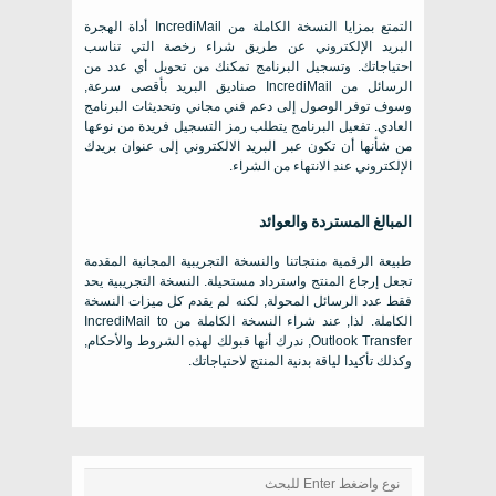
التمتع بمزايا النسخة الكاملة من
IncrediMail
أداة الهجرة
البريد الإلكتروني عن طريق شراء رخصة التي تناسب
احتياجاتك. وتسجيل البرنامج تمكنك من تحويل أي عدد من
الرسائل من
IncrediMail
صناديق البريد بأقصى سرعة,
وسوف توفر الوصول إلى دعم فني مجاني وتحديثات البرنامج
العادي. تفعيل البرنامج يتطلب رمز التسجيل فريدة من نوعها
من شأنها أن تكون عبر البريد الالكتروني إلى عنوان بريدك
الإلكتروني عند الانتهاء من الشراء.
المبالغ المستردة والعوائد
طبيعة الرقمية منتجاتنا والنسخة التجريبية المجانية المقدمة
تجعل إرجاع المنتج واسترداد مستحيلة. النسخة التجريبية يحد
فقط عدد الرسائل المحولة, لكنه لم يقدم كل ميزات النسخة
الكاملة. لذا, عند شراء النسخة الكاملة من
IncrediMail to
Outlook Transfer
, ندرك أنها قبولك لهذه الشروط والأحكام,
وكذلك تأكيدا لياقة بدنية المنتج لاحتياجاتك.