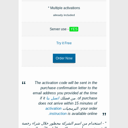
Multiple activations *
already included
Server use -
YES
Try it Free
Order Now
The activation code will be sent in the
purchase confirmation letter to the
email address you provided at the time
of purchase
. من فضلك
اتصل بنا
if it
does not arrive within
15
minutes of
your order
. البرمجيات
activation
.
instruction
is available online
* - استخدام من اسم الشركة محظور خلال شراء رخصة