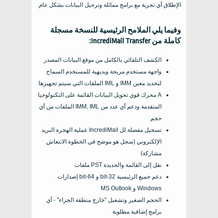
الإطلاق أي تجربة مع برامج مماثلة وترحيل البيانات بشكل عام.
وفيما يلي الملامح الرئيسية للنسخة مسجلة
كاملة من
IncrediMail Transfer
:
الكشف التلقائي بالكامل من موقع البيانات المصدر
واجهة مستخدم مريحة وبديهية للمستخدم السماح
لتحديد معين
IMM
و
IML
الملفات التي سيتم تجهيزها
A محرك قوي تحويل البيانات القائمة على التكنولوجيا
المتقدمة ودعم أي عدد من
IMM, IML
الملفات من أي
حجم
تسجيل مفصلة لل
IncrediMail
عملية الهجرة البريد
الإلكتروني (سجل هو موضح في الخطوة الانتعاش
مشاركة)
نقل إلى القائمة والجديدة
PST
ملفات
دعم جميع الرئيسية
32-bit
و
64-bit
إصدارات
Windows
و
MS Outlook
الحجم الصغير وتشغيل "خارج منطقة الجزاء" - أي
برامج إضافية مطلوبة