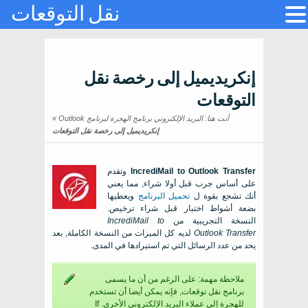
نقل التوقعات
إنكريديميل إلى رخصة نقل
التوقعات
أنت هنا:
البريد الإلكتروني برنامج الهجرة لبرنامج Outlook
»
إنكريديميل إلى رخصة نقل التوقعات
IncrediMail to Outlook Transfer
وتقدم
على أساس جرب قبل أولا شراء, مما يعني
أنك تشجع بقوة ل
تحميل البرنامج
ويعطيها
بضعة أشواط اختبار قبل شراء ترخيص.
النسخة التجريبية من
IncrediMail to
Outlook Transfer
لديه كل الميزات من النسخة الكاملة, بعد
يحد من عدد الرسائل التي تم استيرادها في المدى.
ملاحظة مهمة: على الرغم من أن ما يسمى
برنامج نقل توقعات, فإنه يمكن أيضا أن تستخدم
للهجرة إلى عملاء البريد الإلكتروني الأخرى.
If