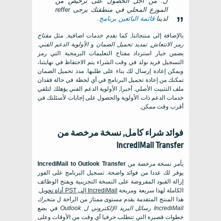
ل. من أجل الحصول على ترخيص من
الموزع المحلي في منطقتك يرجى reffer
لدينا
قائمة البائعين برنامج
.
بالإضافة إلى منتجاتنا, كما نقدم خدمات اضافية, مثل
مفتاح
رمز الانتعاش
,
تمديد تحميل الضمان
و
الأولوية الدعم الفني
.
يضمن خيار استرداد مفتاح التعليمات البرمجية التي رمز
التسجيل فريد نولد في وقت الشراء يتم الاحتفاظ في نهايتنا،
ويمكن إعادة إرسال لك بناء على طلبها. مدد تحميل الضمان
تمكنك من إعادة تحميل البرنامج في أي لحظة في حالة فقدان
ملف التثبيت الأصلي. أخيرا, الأولوية الدعم الفني يؤهلك لتلقي
خدمات الدعم ذات الأولوية والحصول على إجابات لأسئلتك في
أقرب وقت ممكن.
فوائد شراء كامل, نسخة مرخصة من
IncrediMail Transfer
يأمر نسخة مرخصة من
IncrediMail to Outlook Transfer
يوفر لك عددا من فوائد واضحة. تسجيل البرنامج على الفور
إزالة القيود المفروضة على النسخة التجريبية ويفتح الوظائف
الكاملة لهذا سريعة ومريحة
IncrediMail
إلى
PST
أداة تحويل
.
هذا المنتج المتقدمة يقدم مستوى ممتاز من الراحة ل
متحرك
IncrediMail
رسائل البريد الإلكتروني ل
Outlook
في بضع
خطوات قصيرة التي تتطلب حرفيا أي وقت من الأوقات وعلى