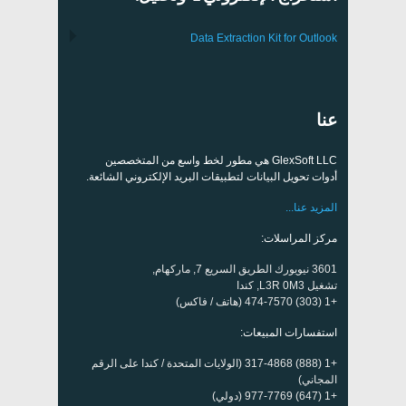
Data Extraction Kit for Outlook
عنا
GlexSoft LLC هي مطور لخط واسع من المتخصصين
أدوات تحويل البيانات لتطبيقات البريد الإلكتروني الشائعة.
المزيد عنا...
مركز المراسلات:
3601 نيويورك الطريق السريع 7, ماركهام,
تشغيل L3R 0M3, كندا
+1 (303) 474-7570 (هاتف / فاكس)
استفسارات المبيعات:
+1 (888) 317-4868 (الولايات المتحدة / كندا على الرقم
المجاني)
+1 (647) 977-7769 (دولي)