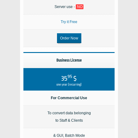
Server use -
NO
Try it Free
Order Now
Business License
95
$ 35
one year (recurring)
For Commercial Use
To convert data belonging
to Staff & Clients
GUI, Batch Mode &