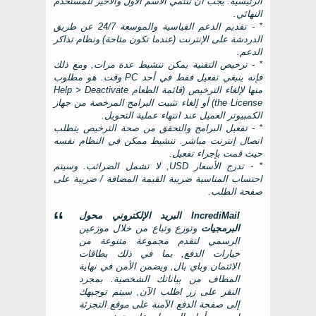
الرئيسية. يجب أن تنتمي الاسم الأول والأخير للمستخدم
النهائي.
* - تقديم الدعم القياسية والموسعة 24/7 عن طريق
الدردشة على الإنترنت (عندما تكون متاحة) ونظام تذاكر
الدعم.
* - ترخيص التقنية يمكن تنشيط عدة مرات, ومع ذلك
فإنه ينبغي تفعيل فقط في أحد
PC
وقت. هو مطلوب
منها لإلغاء الترخيص (قائمة الطعام
Help > Deactivate
the License
) أو إلغاء تثبيت البرامج المرخصة من جهاز
الكمبيوتر العميل عند انتهاء عملية التحويل.
* - تفعيل البرامج والتحقق من صحة الترخيص يتطلب
اتصال إنترنت مباشر. تنشيط ممكن في النظام نفسه
حيث قمت بإجراء تفعيل.
* - تدرج الأسعار USD, لا تشمل الضرائب. وسيتم
احتساب المناسبة ضريبة القيمة المضافة / ضريبة على
صفحة الطلب.
IncrediMail
البريد الإلكتروني محول
البرمجيات
وتوزع وتباع من خلال موزعين
الرسمي لتقدم مجموعة متنوعة من
خيارات الدفع, بما في ذلك بطاقات
الائتمان وباي بال, ويضمن الأمن في نهاية
المطاف من بياناتك الشخصية. بمجرد
النقر على زر اطلب الآن, سيتم توجيهك
إلى صفحة الدفع الآمنة على موقع التجزئة