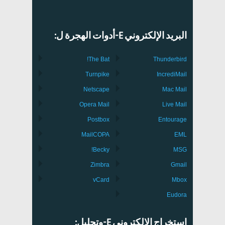
البريد الإلكتروني E-أدوات الهجرة ل:
The Bat!
Thunderbird
Turnpike
IncrediMail
Netscape
Mac Mail
Opera Mail
Live Mail
Postbox
Entourage
MailCOPA
EML
Becky!
MSG
Zimbra
Gmail
vCard
Mbox
Eudora
استخراج الإلكتروني E-وتحليل: