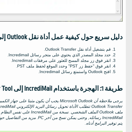
دليل سريع حول كيفية عمل أداة نقل Outlook إلى Outlook
قم بتشغيل أداة نقل Outlook Transfer.
حدد مجلد المصدر الذي يحتوي على متجر رسائل Incredimail.
انقر فوق زر مجلد المسح للعثور على مرفقات Incredimail.
انقر فوق "حفظ زر PST" وحدد الموقع لحفظ ملف PST.
افتح Outlook واستمتع رسائل Incredimail.
طريقة 1: الهجرة باستخدام IncrediMail إلى Outlook Transfer Tool
يرجى ملاحظة أن
Microsoft Outlook
يجب أن يكون مثبتا على جهاز الكمبي
Outlook Transfer
تتطلب الأداة تحويل رسائل البريد الإلكتروني IncrediMail إلى ملف
ملف
Outlook
الملف الشخصي. نسخة من
IncrediMail
على نفس النظام هو
IncrediMail رسائله, وحتى يمكن نسخ من آخر
PC
. مزيد من التفاصيل ح
يتم توفير البرامج أدناه.