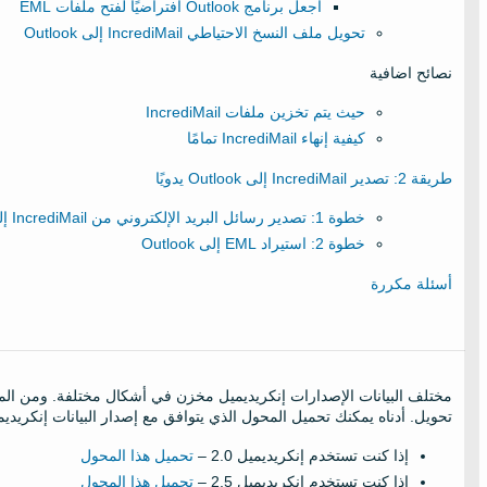
اجعل برنامج Outlook افتراضيًا لفتح ملفات EML
تحويل ملف النسخ الاحتياطي IncrediMail إلى Outlook
نصائح اضافية
حيث يتم تخزين ملفات IncrediMail
كيفية إنهاء IncrediMail تمامًا
طريقة 2: تصدير IncrediMail إلى Outlook يدويًا
خطوة 1: تصدير رسائل البريد الإلكتروني من IncrediMail إلى تنسيق EML
خطوة 2: استيراد EML إلى Outlook
أسئلة مكررة
مختلف البيانات الإصدارات إنكريديميل مخزن في أشكال مختلفة. ومن الم
تحويل. أدناه يمكنك تحميل المحول الذي يتوافق مع إصدار البيانات إنكريديم
إذا كنت تستخدم إنكريديميل 2.0 –
تحميل هذا المحول
إذا كنت تستخدم إنكريديميل 2.5 –
تحميل هذا المحول