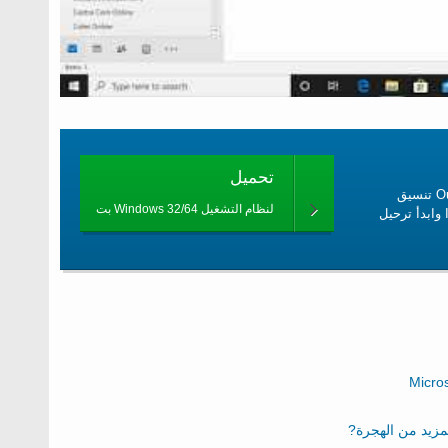
تحميل
الحل الفوري لتحويل رسائل البريد الإلكتروني incredimail إلى Outlook PST تنسيق
لنظام التشغيل Windows 32/64 بت
وتصدير رسائل Incredimail إلى ملفات EML. قم بتنزيل محول Incredimail وابدأ ترحيل
زيد من الهجرة?