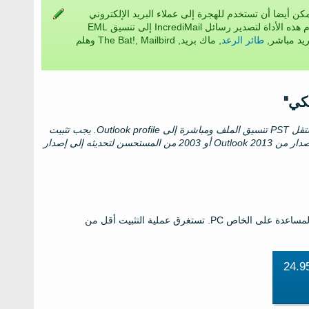
ن أيضا أن تستخدم للهجرة إلى عملاء البريد الإلكتروني
الأخرى. إذا كنت لا تريد استخدام Microsoft Outlook ، فيمكنك استخدام هذه الأداة لتصدير رسائل IncrediMail إلى تنسيق EML
طائر الرعد
, ماك بريد, The Bat!, Mailbird وهلم
كي"
ستقل
PST
تنسيق الملف ومباشرة إلى
Outlook profile
. يجب تثبيت
Microsoft Outlook محليًا على نفس النظام. إذا كان لديك انقر لتشغيل الإصدار من Outlook 2013 أو 2003 من المستحسن لتحديثه إلى إصدار
المساعدة على الخاص
PC
. تستغرق عملية التثبيت أقل من