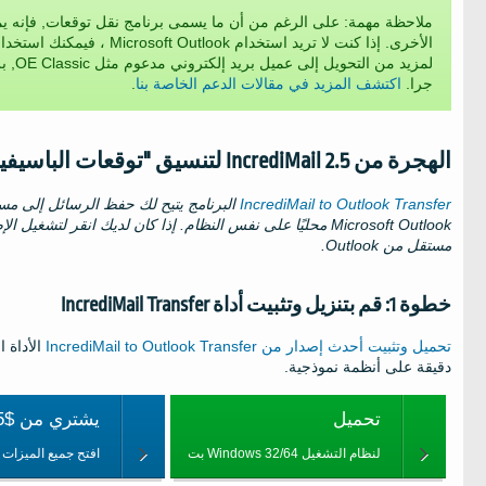
ملاحظة مهمة: على الرغم من أن ما يسمى برنامج نقل توقعات, فإنه يمك
لمزيد من التحويل إلى عميل بريد إلكتروني مدعوم مثل OE Classic, بريد مباشر,
جرا.
اكتشف المزيد في مقالات الدعم الخاصة بنا
.
الهجرة من
IncrediMail 2.5
لتنسيق "توقعات الباسيفي
IncrediMail to Outlook Transfer
البرنامج يتيح لك حفظ الرسائل إلى م
مستقل من Outlook.
خطوة 1: قم بتنزيل وتثبيت أداة IncrediMail Transfer
تحميل وتثبيت أحدث إصدار من
IncrediMail to Outlook Transfer
الأداة 
دقيقة على أنظمة نموذجية.
تحميل
يشتري من $24.95
لنظام التشغيل Windows 32/64 بت
افتح جميع الميزات