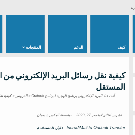
رة.
كيف
الدعم
المنتجات
المستقل
أنت هنا:
البريد الإلكتروني برنامج الهجرة لبرنامج Outlook
»
الدروس
»
كيفية نقل رسائل ا
تشرين الثاني/نوفمبر 27, 2023
بواسطة
اليكس شيبمان
IncrediMail to Outlook Transfer
- دليل المستخدم