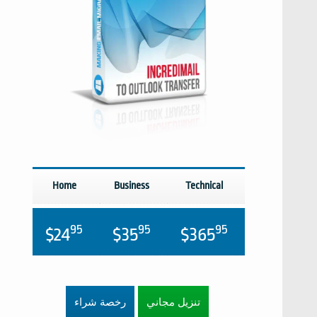
Home
Business
Technical
95
95
95
$24
$35
$365
تنزيل مجاني
رخصة شراء