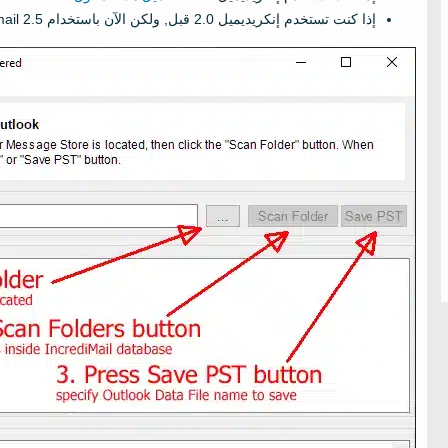
إذا كنت تستخدم إنكريديميل 2.0 قبل, ولكن الآن باستخدام Incredimail 2.5 – تحميل كل المحولات واستخدامها واحدا تلو الآخر.