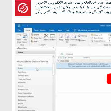
توضح هذه المقالة طرقًا مختلفة لتحويل رسائل IncrediMail وجهات الاتصال إلى Outlook وعملاء البريد الإلكتروني الآخرين.
طرق التحويل التلقائي التي لا تتطلب مهارات خاصة وطرق يدوية أكثر تعقيدًا إلى حد ما. كما تحدد مكان تخزين IncredMail
وجهات الاتصال واستردادها وكذلك التنسيقات التي يمكن