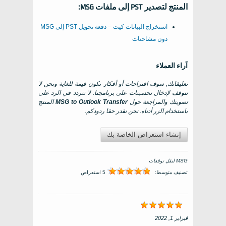
المنتج لتصدير PST إلى ملفات MSG:
استخراج البيانات كيت – دفعة تحويل PST إلى MSG
دون مشاحنات
آراء العملاء
تعليقاتك, سوف اقتراحات أو أفكار تكون قيمة للغاية ونحن لا
تتوقف لإدخال تحسينات على برنامجنا. لا تتردد في الرد على
تصويتك والمراجعة حول
MSG to Outlook Transfer
المنتج
باستخدام الزر أدناه. نحن نقدر حقا ردودكم.
إنشاء استعراض الخاصة بك
MSG لنقل توقعات
تصنيف متوسط:
5 استعراض
فبراير 1, 2022