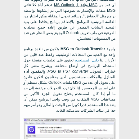
أي عدد من
MSG
وثائق ل
MS Outlook
. تدعم أداة كلا ثنائي
MSG
ملفات والإصدارات نصوصها التي تم إنشاؤها بواسطة
برامج مثل "الخفاش!", وسائط تحويل المقابلة يمكن اختيار من
القائمة الرئيسية للبرنامج. بالإضافة, برنامج يحافظ على بنية
المجلد البيانات المصدر عن طريق إعادة جميع مجلداته
الفرعية في ملف تعريف Outlook الوجهة, بغض النظر عن عدد
من المستويات التعشيش.
واجهة
MSG to Outlook Transfer
يتكون من نافذة برنامج
واحد مع العديد من المجالات الوظيفية، وفقط عدد قليل من
الأزرار. لنا
دليل المستخدم
تحتوي على تعليمات مفصلة حول
استخدام البرنامج في أوضاع مختلفة، ويشرح معنى كل
خيارات التحويل.
MSG to PST converter
والمقصود أداة
للمنازل والمكاتب مستخدمين الذين يحتاجون لتكون قادرة
على تحويل أي عدد من
MSG
ملفات
Outlook
بشكل منتظم أو
على اساس المخصص. إذا كان تردد التحويلات مرتفعة إلى حد
ما أو إذا كان المستخدم يحتاج تحويل الجزء الأكبر من
مضاعفات MSG الملفات في وقت واحد, البرنامج يمكن أن
ينقذ هذا المستخدم قدرا كبيرا من الوقت والمال, وهو أمر مهم
جدا في بيئات الشركات ديناميكية للغاية.