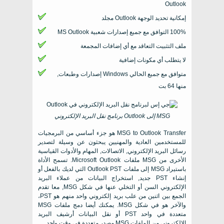
Outlook
إمكانية تحديد الوجهة
Outlook
مجلد
100% التوافق مع جميع إصدارات شعبية
MS Outlook
ملف التثبيت التعاقد مع أي إضافات المجمعة
لا يتطلب أي مكونات إضافية
متوافق مع جميع الحالي
Windows
إصدارات وطبعات,
منها 64 بت
MSG
إلى
Outlook
برنامج نقل البريد الإلكتروني
MSG to Outlook Transfer
هو جزء أساسي من البرمجيات
للمستخدمين العادية والمهنيين يبحثون عن وسيلة لتصدير
رسائل البريد الإلكتروني, الاتصالات, المهام والأدوات القياسية
الأخرى من
MSG
ملفات
Microsoft Outlook
. تسمح الأداة
باستيراد MSG إلى ملفات Outlook PST التي لديك بالفعل أو
إنشاء PST جديد, استخراج البيانات من عملاء البريد
الإلكتروني السن أو التخلي عنها في شكل MSG, معا تقدم
الجمع بين اثنين من علب بريد إلكتروني واحد منهم هو PST،
والآخر هو في شكل MSG. يمكنك أيضا دمج ملفات MSG
متعددة في واحد PST أو نقل البيانات أرشيف البريد
الإلكتروني من الملفات MSG مصدر متعددة في وقت واحد.