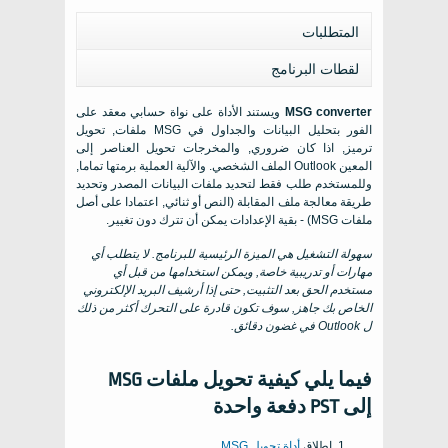
المتطلبات
لقطات البرنامج
MSG converter
ويستند الأداة على نواة حسابي معقد على
الفور بتحليل البيانات والجداول في
MSG
ملفات, تحويل
ترميز, اذا كان ضروري, والمخرجات تحويل العناصر إلى
المعين
Outlook
الملف الشخصي. والآلية العملية برمتها تماما,
وللمستخدم طلب فقط لتحديد ملفات البيانات المصدر وتحديد
طريقة معالجة ملف المقابلة (النص أو ثنائي, اعتمادا على أصل
ملفات MSG) - بقية الإعدادات يمكن أن تترك دون تغيير.
سهولة التشغيل هي الميزة الرئيسية للبرنامج. لا يتطلب أي
مهارات أو تدريبية خاصة, ويمكن استخدامها من قبل أي
مستخدم الحق بعد التثبيت, حتى إذا أرشيف البريد الإلكتروني
الخاص بك جاهز, سوف تكون قادرة على التحرك أكثر من ذلك
ل
Outlook
في غضون دقائق.
فيما يلي كيفية تحويل ملفات MSG
إلى PST دفعة واحدة
إطلاق
أداة تحويل MSG
.