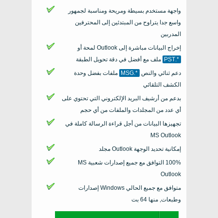
واجهة مستخدم بسيطة ومريحة ومناسبة لجمهور
واسع جدا يتراوح من المبتدئين إلى المحترفين
المدربين
إخراج البيانات مباشرة إلى
Outlook
لمحة أو
*.PST
ملف مع أفضل في دقة تحويل الطبقة
دعم ثنائي والنص
*.MSG
ملفات بفضل وحدة
الكشف التلقائي
بدعم من أرشيف البريد الإلكتروني التي تحتوي على
أي عدد من المجلدات والملفات من أي حجم
تجهيزها البيانات من أجل قراءة الرسالة كاملة في
MS Outlook
إمكانية تحديد الوجهة
Outlook
مجلد
100% التوافق مع جميع إصدارات شعبية
MS
Outlook
متوافق مع جميع الحالي
Windows
إصدارات
وطبعات, منها 64 بت