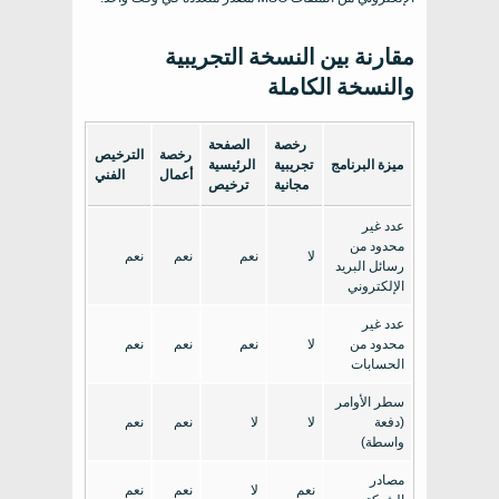
مقارنة بين النسخة التجريبية
والنسخة الكاملة
رخصة
الصفحة
رخصة
الترخيص
ميزة البرنامج
تجريبية
الرئيسية
أعمال
الفني
مجانية
ترخيص
عدد غير
محدود من
لا
نعم
نعم
نعم
رسائل البريد
الإلكتروني
عدد غير
محدود من
لا
نعم
نعم
نعم
الحسابات
سطر الأوامر
(دفعة
لا
لا
نعم
نعم
واسطة)
مصادر
نعم
لا
نعم
نعم