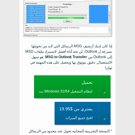
إذا كان لديك أرشيف
MSG
الرسائل التي لابد من تحويلها
بسرعة ل
Outlook
, لن تجد أداة أفضل لاستيراد ملفات MSG
إلى Outlook من
MSG to Outlook Transfer
. هو سهل
الاستعمال, دقيق, موثوق بها ويحصل على هذه المهمة في
ثوان!
تحميل
لنظام التشغيل Windows 32/64 بت
يشتري من $19.95
افتح جميع الميزات
* النسخة التجريبية المجانية تحول عدد محدود من الرسائل