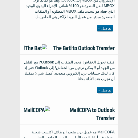
الإلكتروني من MBOX إلى Outlook. وهنا هو لماذا. أولًا,
MBOX لنقل النظرة هو 100% تلقائي. الإجراء اليدوي الوحيد
الذي فعله هو لتحديد ملف MBOX المطلوبة أو الملفات
المصدرة مبدئيا من عميل البريد الإلكتروني الخاص بك.
تفاصيل >
The Bat! to Outlook Transfer
كيفية تحويل الخفاش! فحدد الملفات إلى Outlook? مع القليل
من الجهد أو لا يمكن ترحيل من الخفاش! إلى Outlook حتى إذا
كان لديك حسابات بريد إلكتروني متعددة. أفضل شيء: يمكنك
أن تجرب هذه الأداة مجانا.
تفاصيل >
MailCOPA to Outlook
Transfer
MailCOPA هو عميل بريد متعدد الوظائف اكتسب شعبية
معتدلة في أوائل العقد الأول من القرن الحادي والعشرين. ومع