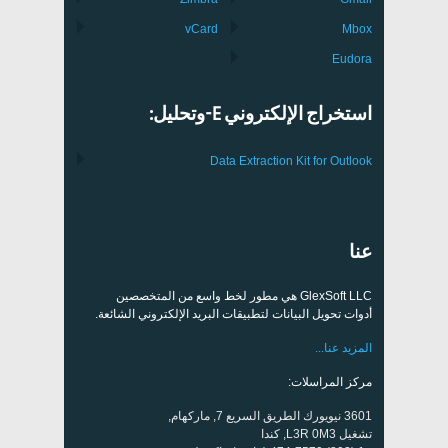
vCard
Mbox
Eudora
استخراج الإلكتروني E-وتحليل:
Data Extraction Kit for Outlook
عنا
GlexSoft LLC هي مطور لخط واسع من المتخصصين
أدوات تحويل البيانات لتطبيقات البريد الإلكتروني الشائعة.
المزيد عنا...
مركز المراسلات:
3601 نيويورك الطريق السريع 7, ماركهام,
تشغيل L3R 0M3, كندا