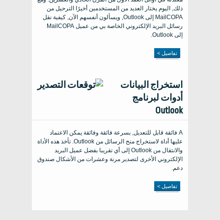
ذلك, اليوم يختار العديد من المستخدمين أخيرًا الترحيل من
MailCOPA إلى Outlook, ويسألون أنفسهم الآن, كيفية نقل
رسائل البريد الإلكتروني الخاصة بي من عميل MailCOPA
إلى Outlook.
تفاصيل >
استخراج البيانات
أدوات لبرنامج
Outlook
A فائقة قابل للتعديل, بسرعة فائقة وفائقة يمكن الاعتماد
عليها أداة لاستخراج منح الرسائل من Outlook. تأخذ هذه الأداة
والانتقال من Outlook إلى أي تقريبا بفضل عميل البريد
الإلكتروني الأخرى لتصدير مرنة وعشرات من الأشكال صندوق
دعم.
تفاصيل >