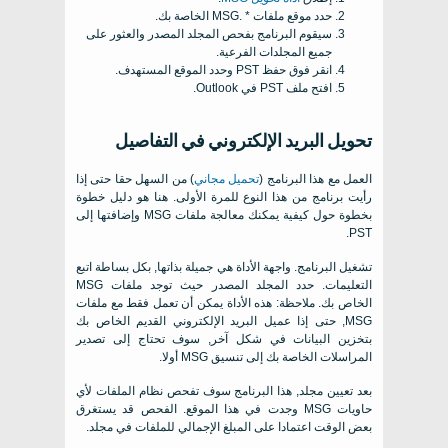
حدد موقع ملفات * .MSG الخاصة بك.
سيقوم البرنامج بفحص المجلد المصدر والعثور على
جميع المجلدات الفرعية.
انقر فوق حفظ PST وحدد الموقع المستهدف.
افتح ملف PST في Outlook.
تحويل البريد الإلكتروني في التفاصيل
العمل مع هذا البرنامج (
تحميل مجاني
) من السهل حقا حتى إذا
رأيت برنامج من هذا النوع للمرة الأولى. هنا هو دليل خطوة
بخطوة حول كيفية يمكنك معالجة ملفات MSG وإضافتها إلى
PST.
تشغيل البرنامج. واجهة الأداة هي جميلة بذاتها, بكل بساطة اتبع
التعليمات. حدد المجلد المصدر حيث توجد ملفات MSG
الخاص بك. ملاحظة: هذه الأداة يمكن أن تعمل فقط مع ملفات
MSG, حتى إذا عميل البريد الإلكتروني القديم الخاص بك
بتخزين البيانات في شكل آخر, سوف تحتاج إلى تصدير
المراسلات الخاصة بك إلى تنسيق MSG أولا.
بعد تعيين مجلد, هذا البرنامج سوف تفحص نظام الملفات لأي
حاويات MSG وجدت في هذا الموقع. الفحص قد يستغرق
بعض الوقت اعتمادا على المبلغ الإجمالي للملفات في مجلد.