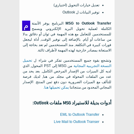
تعديل خيارات التحويل (اختياري)
توفير البيانات ل
Outlook
م
MSG to Outlook Transfer
البرنامج يوفر الأتمتة
الكاملة لعملية تحويل البريد الإلكتروني ويسمح
للمستخدمين للتعامل مع هذه المهمة في ثوان أو دقائق بدلا
من ساعات أو أيام. بالإضافة إلى توفير الوقت, أداة ليجعل
فورات كبيرة في التكلفة, منذ المستخدمين لم تعد بحاجة إلى
الاستعانة بمصادر خارجية لهذه المهمة لأطراف ثالثة.
وتشجع بقوة جميع المستخدمين تفكر في شراء ل
تحميل
النسخة التجريبية المجانية
من MSG إلى PST المحول, الذي
لديه كل الميزات من الإصدار المرخص الكامل, بعد يحد من
عدد من الملفات المحولة في مجلد. من هنا, لديك فرصة
للتآلف مع الميزات الضرورية دون دفع ثمن المنتج. الإصدار
المجاني المحدود من منتجاتنا
يمكن تحميلها هنا
.
أدوات بديلة للاستيراد
MSG
ملفات
Outlook
:
EML to Outlook Transfer
Live Mail to Outlook Transer