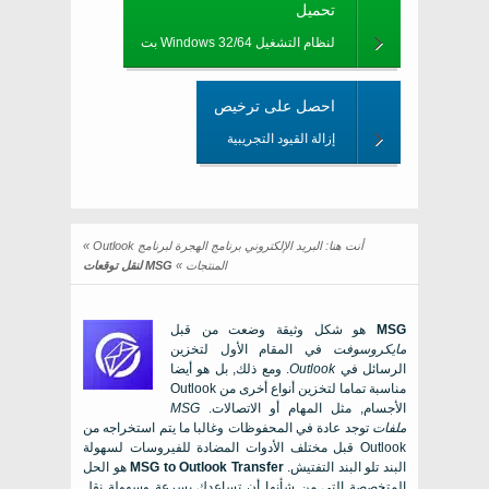
تحميل
لنظام التشغيل Windows 32/64 بت
احصل على ترخيص
إزالة القيود التجريبية
أنت هنا:
البريد الإلكتروني برنامج الهجرة لبرنامج Outlook
»
المنتجات
»
MSG لنقل توقعات
MSG
هو شكل وثيقة وضعت من قبل
مايكروسوفت
في المقام الأول لتخزين
الرسائل في
Outlook
. ومع ذلك, بل هو أيضا
مناسبة تماما لتخزين أنواع أخرى من
Outlook
الأجسام, مثل المهام أو الاتصالات.
MSG
ملفات
توجد عادة في المحفوظات وغالبا ما يتم استخراجه من
Outlook
قبل مختلف الأدوات المضادة للفيروسات لسهولة
البند تلو البند التفتيش.
MSG to Outlook Transfer
هو الحل
المتخصصة التي من شأنها أن تساعدك بسرعة وسهولة نقل