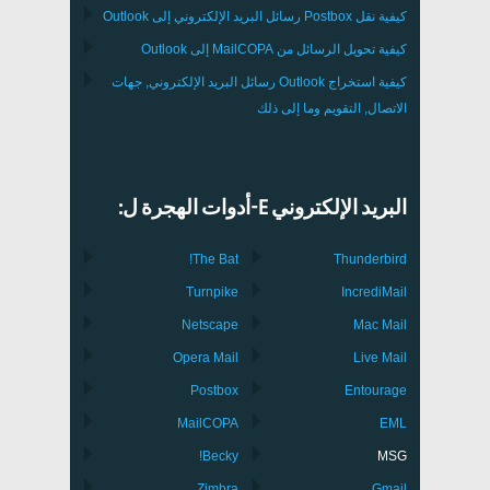
كيفية نقل
Postbox
رسائل البريد الإلكتروني إلى Outlook
كيفية تحويل الرسائل من
MailCOPA
إلى Outlook
كيفية استخراج
Outlook
رسائل البريد الإلكتروني, جهات
الاتصال, التقويم وما إلى ذلك
البريد الإلكتروني E-أدوات الهجرة ل:
The Bat!
Thunderbird
Turnpike
IncrediMail
Netscape
Mac Mail
Opera Mail
Live Mail
Postbox
Entourage
MailCOPA
EML
Becky!
MSG
Zimbra
Gmail