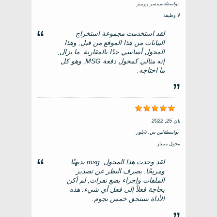
بواسطة
سبنسر روبينز
لا وظيفة
لقد استخدمت مجموعة استخراج
البيانات من هذا الموقع من قبل, وهذا
المحول أساسي جدًا بالمقارنة. ما يزال,
إنه مثالي كمحول دفعة MSG, وهو كل
ما احتاجه.
يان 25, 2022
بواسطة
لين س. تايلور
محول ممتاز
لقد وجدت هذا المحول .msg بديهيًا
ومريحًا. بصرف النظر عن تصدير
الملفات وإجراء بضع نقرات, لم أكن
بحاجة فعلاً إلى فعل أي شيء. هذه
الأداة تستحق خمس نجوم.