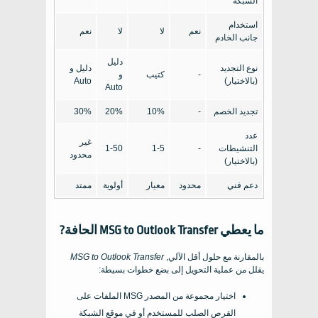
الشبكة
استخدام
نعم
لا
لا
نعم
جانب الخادم
دليل
نوع التجديد
دليل و
-
كتيب
و
(بالاختيار)
Auto
Auto
تجديد الخصم
-
10%
20%
30%
عدد
غير
التنشيطات
-
1-5
1-50
محدود
(بالاختيار)
دعم فني
محدود
معيار
أولوية
ممتد
ما يعطي
MSG to Outlook Transfer
الحافة?
بالمقارنة مع حلول أقل الآلي,
MSG to Outlook Transfer
يقلل من عملية التحويل إلى بضع خطوات بسيطة:
اختيار مجموعة من المصدر
MSG
الملفات على
القرص الصلب للمستخدم أو في موقع الشبكة