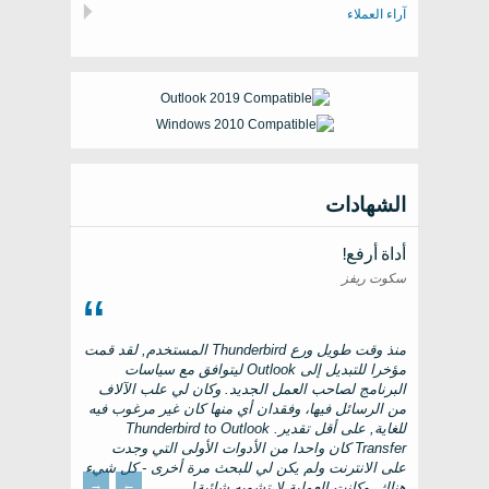
آراء العملاء
الشهادات
أداة أرفع!
سكوت ريفز
منذ وقت طويل ورع
Thunderbird
المستخدم, لقد قمت
مؤخرا للتبديل إلى
Outlook
ليتوافق مع سياسات
البرنامج لصاحب العمل الجديد. وكان لي علب الآلاف
من الرسائل فيها، وفقدان أي منها كان غير مرغوب فيه
للغاية, على أقل تقدير.
Thunderbird to Outlook
Transfer
كان واحدا من الأدوات الأولى التي وجدت
على الانترنت ولم يكن لي للبحث مرة أخرى - كل شيء
→
←
هناك, وكانت العملية لا تشوبه شائبة!