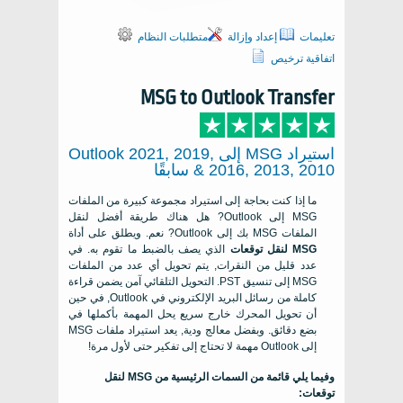
تعليمات
إعداد وإزالة
متطلبات النظام
اتفاقية ترخيص
MSG to Outlook Transfer
استيراد MSG إلى Outlook 2021, 2019,
2016, 2013, 2010 & سابقًا
ما إذا كنت بحاجة إلى استيراد مجموعة كبيرة من الملفات
MSG إلى Outlook? هل هناك طريقة أفضل لنقل
الملفات MSG بك إلى Outlook? نعم. ويطلق على أداة
MSG لنقل توقعات
الذي يصف بالضبط ما تقوم به. في
عدد قليل من النقرات, يتم تحويل أي عدد من الملفات
MSG إلى تنسيق PST. التحويل التلقائي آمن يضمن قراءة
كاملة من رسائل البريد الإلكتروني في Outlook, في حين
أن تحويل المحرك خارج سريع يحل المهمة بأكملها في
بضع دقائق. وبفضل معالج ودية, يعد استيراد ملفات MSG
إلى Outlook مهمة لا تحتاج إلى تفكير حتى لأول مرة!
وفيما يلي قائمة من السمات الرئيسية من MSG لنقل
توقعات: