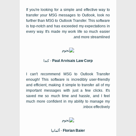
If you're looking for a simple and effective way to
transfer your MSG messages to Outlook
,
look no
further than MSG to Outlook Transfer
.
This software
is top-notch and has exceeded my expectations in
every way
.
It's made my work life so much easier
.
and more streamlined
Paul Arvisais Law Corp
- كندا
I can't recommend MSG to Outlook Transfer
enough
!
This software is incredibly user-friendly
and efficient
,
making it simple to transfer all of my
important messages with just a few clicks
.
It's
saved me so much time and hassle
,
and I feel
much more confident in my ability to manage my
.
inbox effectively
Florian Baier
- ألمانيا