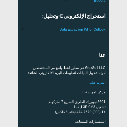
Eudora
استخراج الإلكتروني E-وتحليل:
Data Extraction Kit for Outlook
عنا
GlexSoft LLC هي مطور لخط واسع من المتخصصين
أدوات تحويل البيانات لتطبيقات البريد الإلكتروني الشائعة.
المزيد عنا...
مركز المراسلات:
3601 نيويورك الطريق السريع 7, ماركهام,
تشغيل L3R 0M3, كندا
+1 (303) 474-7570 (هاتف / فاكس)
استفسارات المبيعات: