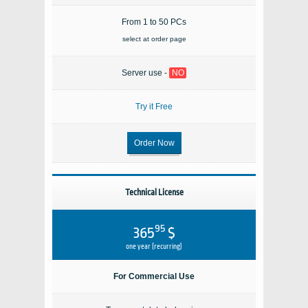
From 1 to 50 PCs
select at order page
Server use -
NO
Try it Free
Order Now
Technical License
95
$ 365
one year (recurring)
For Commercial Use