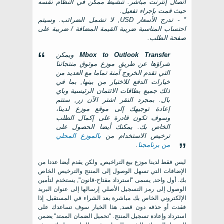
اتصال إنترنت مباشر. تنشيط ممكن في النظام نفسه
حيث قمت بإجراء تفعيل.
* - تدرج الأسعار USD, لا تشمل الضرائب. وسيتم
احتساب المناسبة ضريبة القيمة المضافة / ضريبة على
صفحة الطلب.
Mbox to Outlook Transfer
ويمكن
شراؤها عن طريق موزع موثوق منتجاتنا
التي تقدم الخروج آمنة تماما مع العديد من
خيارات الدفع للاختيار من بينها, بما في
ذلك جميع بطاقات الائتمان الرئيسية وباي
بال. بمجرد النقر
اشتر الآن
زر, ستتم
إعادة توجيهك إلى موقع موزع لدينا،
وسوف تكون قادرة على إكمال الطلب
الخاص بك. يمكنك أيضا الحصول على
ترخيص الاستخدام من
بالموزع المحلي
من برنامجنا
.
ليس فقط لدينا موزع بيع التراخيص, ولكن يقدم أيضا عددا من
الإضافات التي تسهل الوصول إلى المنتج والترخيص الخاص
بك. أول واحد, يسمى "استرداد مفتاح-قانون", يستخدم لتأمين
الوصول إلى رمز التسجيل الأصلي إرسالها إلى عنوان البريد
الإلكتروني الخاص بك مباشرة بعد الشراء في المستقبل. إذا
فقدت أو حذفه دون قصد, هذا الخيار سوف تساعدك على
استرداد وإعادة تسجيل المنتج. "تحميل الضمان الممتد" يضمن