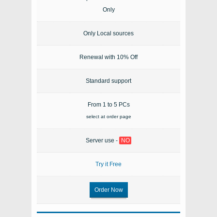
Only
Only Local sources
Renewal with 10% Off
Standard support
From 1 to 5 PCs
select at order page
Server use -
NO
Try it Free
Order Now