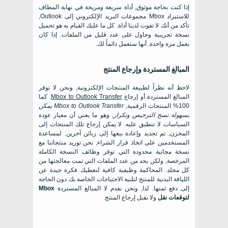
إذا كنت بحاجة موثوق, أداة سريعة ومريحة في نهاية المطاف
للاستيراد
Mbox
مجموعات البريد الإلكتروني إلى
Outlook
,
تأكد من أنك لا تفوت لدينا أداة. كل ما عليك القيام به هو تحميل
نسخة تجريبية وحاول على عدد قليل من الملفات. إذا كان
يعمل مرة واحدة, أنها ستعمل دائماً لك.
المبالغ المستردة وإرجاع المنتج
لاحظ أنه نظراً لطبيعة المنتجات الإلكترونية, ونحن لا توفر
المبالغ المستردة أو إرجاع
Mbox to Outlook Transfer
. كما
100% المنتجات الرقمية,
Mbox to Outlook Transfer
يمكن
بسهولة نسخ الترخيص وتكرار
, وهو ما يعني أن معيار عودة
السياسات لا تنطبق عليه. لا يمكن إرجاع تلك المنتجات إلى
المخزن, تم تجديد وإعادة بيعها إلى زبائن آخرين. لمساعدة
المستخدمين على اتخاذ قرار الشراء, نحن توريد منتجاتنا مع
نسخة مجانية محدودة التي توفر وظائف النسخة الكاملة
المرخصة, ولكن يحد من عدد الملفات التي تمت معالجتها من
كل مجلد. المحاكمة وظيفية كافية لتعطيك فكرة جيدة عن
اللياقة البدنية للمنتج لتلبية الاحتياجات الخاصة بك دون الحاجة
إلى دفع ثمنها. لذا, ونحن نقدم لا المبالغ المستردة
Mbox
لتوقعات نقل
ولا نقبل إرجاع المنتج.