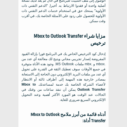
الوصول إلى ملف التثبيت للبرنامج في حال لم يعد لديك نسخة
أصلية واحدة أو فقدوا الارتباط به. أخيرا, "الدعم التقني ذات
الأولوية" يمنحك حق في استخدام خدمات الدعم التقني ذات
الأولوية للحصول على ردود على الأسئلة الخاصة بك، في أقرب
وقت ممكن.
مزايا شراء
Mbox to Outlook Transfer
ترخيص
إدخال كود الترخيص الخاص بك في البرنامج فورا بإزالة القيود
المفروضة إصدار تجريبي مجاني ويتيح لك معالجة أي عدد من
.mbox
و
.mbx
ملفات
MS Outlook
. وجود هذه الأداة متوفرة
في جميع الأوقات سوف تعطيك الثقة في القدرة على تحويل
أي عدد من ملفات البريد الإلكتروني دون الحاجة إلى الاستعانة
بمصادر خارجية هذه المهمة إلى أطراف ثالثة أو الانتظار
لأعضاء الشركة الخاصة بك خدمة لمساعدتك.
Mbox to
Outlook Transfer
يمكن أن تنقذ ساعات من وقتك في
الحالات عند الوقت هو المورد الأكثر أهمية وعند التحويل
الإلكتروني السريع ضروري للغاية.
أدناه قائمة من أبرز ملامح
Mbox to Outlook
Transfer
أداة: