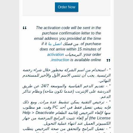
Order Now
The activation code will be sent in the
purchase confirmation letter to the
email address you provided at the time
of purchase
. من فضلك
اتصل بنا
if it
does not arrive within
15
minutes of
your order
. البرمجيات
activation
.
instruction
is available online
* - استخدام من اسم الشركة محظور خلال شراء رخصة
الرئيسية. يجب أن تنتمي الاسم الأول والأخير للمستخدم
النهائي.
* - تقديم الدعم القياسية والموسعة 24/7 عن طريق
الدردشة على الإنترنت (عندما تكون متاحة) ونظام تذاكر
الدعم.
* - ترخيص التقنية يمكن تنشيط عدة مرات, ومع ذلك
فإنه ينبغي تفعيل فقط في أحد
PC
وقت. هو مطلوب
منها لإلغاء الترخيص (قائمة الطعام
Help > Deactivate
the License
) أو إلغاء تثبيت البرامج المرخصة من جهاز
الكمبيوتر العميل عند انتهاء عملية التحويل.
* - تفعيل البرامج والتحقق من صحة الترخيص يتطلب