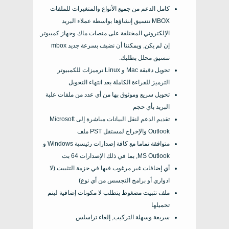
كامل الدعم من جميع الأنواع والمتغيرات للملفات
MBOX
تنسيق إنشاؤها بواسطة عملاء البريد
الإلكتروني المختلفة على منصات ماك وجهاز كمبيوتر.
إن لم يكن, ويمكننا أن نضيف بسرعة جديد
mbox
تنسيق محلل بطلبك.
تحويل دقيقة
Mac
و
Linux
ترميزات للكمبيوتر
الترميز للقراءة الكاملة بعد انتهاء التحويل
تحويل سريع وموثوق بها من أي عدد من ملفات علبة
البريد بأي حجم
تقديم الدعم لنقل البيانات مباشرة إلى
Microsoft
Outlook
والإخراج لمستقل
PST
ملف
متوافقة تماما مع كافة إصدارات رئيسية
Windows
و
MS Outlook
, بما في ذلك الإصدارات 64 بت
أي إضافات غير مرغوب فيها في حزمة التثبيت (لا
ادواري أو برامج التجسس من أي نوع)
ملف تثبيت مضغوط يتطلب لا مكونات إضافية ليتم
تحميلها
سريعة وسهلة التركيب, إلغاء تراسلس