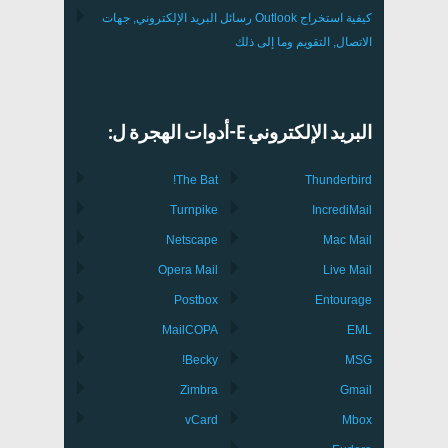
كيفية استخراج
Outlook
رسائل البريد الإلكتروني, جهات
الاتصال, التقويم وما إلى ذلك
البريد الإلكتروني E-أدوات الهجرة ل:
The Bat!
Thunderbird
Turnpike
IncrediMail
Netscape
Mac Mail
Opera Mail
Live Mail
Postbox
Entourage
MailCOPA
EML
Becky!
MSG
Zimbra
Gmail
vCard
Mbox