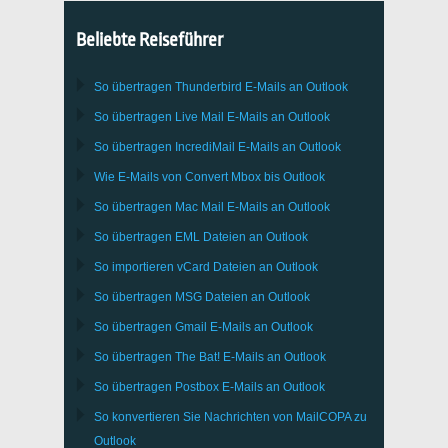
Beliebte Reiseführer
So übertragen
Thunderbird
E-Mails an Outlook
So übertragen
Live Mail
E-Mails an
Outlook
So übertragen
IncrediMail
E-Mails an
Outlook
Wie E-Mails von Convert
Mbox
bis
Outlook
So übertragen
Mac Mail
E-Mails an
Outlook
So übertragen
EML
Dateien an
Outlook
So importieren
vCard
Dateien an
Outlook
So übertragen
MSG
Dateien an
Outlook
So übertragen
Gmail
E-Mails an
Outlook
So übertragen
The Bat!
E-Mails an
Outlook
So übertragen
Postbox
E-Mails an Outlook
So konvertieren Sie Nachrichten von
MailCOPA
zu
Outlook