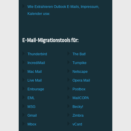
Wie Extrahieren
Outlook
E-Mails, Impressum,
Kalender usw.
E-Mail-Migrationstools für:
Thunderbird
The Bat!
IncrediMail
Turnpike
Mac Mail
Netscape
Live Mail
Opera Mail
Entourage
Postbox
EML
MailCOPA
MSG
Becky!
Gmail
Zimbra
Mbox
vCard