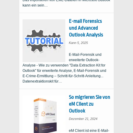
Das Importieren von EML-Dateien in Microsoft Outlook
kann ein sein…
E-mail Forensics
und Advanced
Outlook Analysis
Kann 5, 2025
E-Mail-Forensik und
erweiterte Outlook-
Analyse - Wie zu verwenden "Data Extraction Kit for
Outlook" für erweiterte Analyse, E-Mail-Forensik und
E-Crime-Ermittlung – Schritt-für-Schritt-Anleitung...
Datenextraktionskit für…
So migrieren Sie von
eM Client zu
Outlook
Dezember 21, 2024
eM Client ist eine E-Mail-