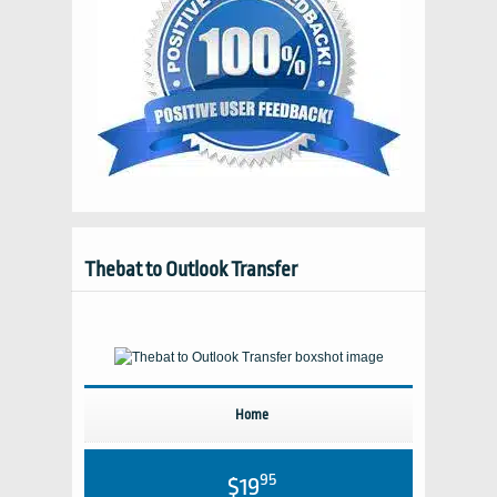
Thebat to Outlook Transfer
Home
95
$19