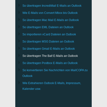
So übertragen
IncrediMail
E-Mails an
Outlook
Wie E-Mails von Convert
Mbox
bis
Outlook
So übertragen
Mac Mail
E-Mails an
Outlook
So übertragen
EML
Dateien an
Outlook
So importieren
vCard
Dateien an
Outlook
So übertragen
MSG
Dateien an
Outlook
So übertragen
Gmail
E-Mails an
Outlook
So übertragen
The Bat!
E-Mails an
Outlook
So übertragen
Postbox
E-Mails an Outlook
So konvertieren Sie Nachrichten von
MailCOPA
zu
Outlook
Wie Extrahieren
Outlook
E-Mails, Impressum,
Kalender usw.