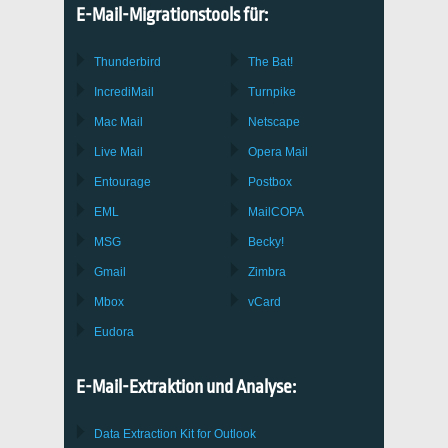
E-Mail-Migrationstools für:
Thunderbird
The Bat!
IncrediMail
Turnpike
Mac Mail
Netscape
Live Mail
Opera Mail
Entourage
Postbox
EML
MailCOPA
MSG
Becky!
Gmail
Zimbra
Mbox
vCard
Eudora
E-Mail-Extraktion und Analyse:
Data Extraction Kit for Outlook