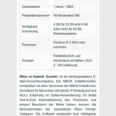
Quelldateien
*.mbox; *.MBX
Festplattenspeicher
48 Mindestens MB
4 GB für 32-Bit und 8 GB
Verfügbare
oder mehr für 64-Bit-
Erinnerung
Betriebssysteme
Pentium IV 2 GHz oder
Prozessor
schneller
Farbbildschirm, auf
Anzeige
mindestens einstellen 1024
X. 768 Auflösung
Mbox to Outlook Transfer
ist ein leistungsstarkes E-
Mail-Konvertierungstool, Der MBOX -Dateikonverter
,
kompatibel mit allen Versionen der
MBOX
Dateiformat.
Konzipiert für Menschen mit keinen IT-Hintergrund und
NULL Erfahrung im Daten-Konvertierung, Es bietet
End-to-End Automatisierung des Prozesses und
erspart Benutzern die Mühe haben, kennen die
Besonderheiten der besonderen
Mbox
Format-
Subtypen. Die Software verwendet eine intelligente