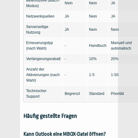
Befehlszeile (Batch-
Nein
Nein
JA
Modus)
Netzwerkquellen
JA
Nein
JA
Serverseitige
JA
Nein
Nein
Nutzung
Erneuerungstyp
Manuell und
-
Handbuch
(nach Wahl)
automatisch
Verlängerungsrabatt
-
10%
20%
Anzahl der
Aktivierungen (nach
-
1-5
1-50
Wahl)
Technischer
Begrenzt
Standard
Priorität
Support
Häufig gestellte Fragen
Kann Outlook eine MBOX-Datei öffnen?