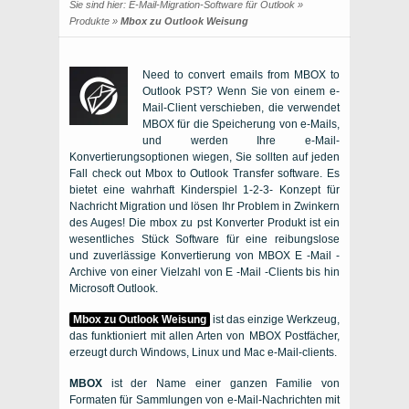
Sie sind hier:
E-Mail-Migration-Software für Outlook
»
Produkte
»
Mbox zu Outlook Weisung
Need to convert emails from MBOX to
Outlook PST?
Wenn Sie von einem e-
Mail-Client verschieben, die verwendet
MBOX
für die Speicherung von e-Mails,
und werden Ihre e-Mail-
Konvertierungsoptionen wiegen, Sie sollten auf jeden
Fall check out
Mbox to Outlook Transfer software
. Es
bietet eine wahrhaft Kinderspiel 1-2-3- Konzept für
Nachricht Migration und lösen Ihr Problem in Zwinkern
des Auges! Die
mbox zu pst Konverter
Produkt ist ein
wesentliches Stück Software für eine reibungslose
und zuverlässige Konvertierung von
MBOX
E -Mail -
Archive von einer Vielzahl von E -Mail -Clients bis hin
Microsoft Outlook.
Mbox zu Outlook Weisung
ist das einzige Werkzeug,
das funktioniert mit allen Arten von
MBOX
Postfächer,
erzeugt durch
Windows
,
Linux
und
Mac
e-Mail-clients.
MBOX
ist der Name einer ganzen Familie von
Formaten für Sammlungen von e-Mail-Nachrichten mit