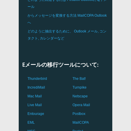
ール
からメッセージを変換する方法
MailCOPA
Outlook
へ
どのように抽出するために、
Outlook
メール, コン
タクト, カレンダーなど
Eメールの移行ツールについて:
Thunderbird
The Bat!
IncrediMail
Turnpike
Mac Mail
Netscape
Live Mail
Opera Mail
Entourage
Postbox
EML
MailCOPA