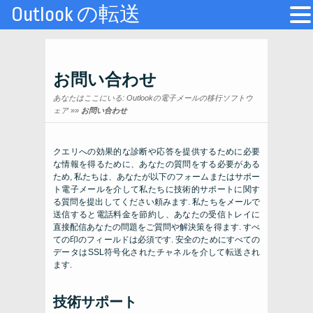
Outlook の転送
お問い合わせ
あなたはここにいる:
Outlookの電子メールの移行ソフトウ
ェア
»»
お問い合わせ
クエリへの効果的な診断や応答を提供するために必要
な情報を得るために、あなたの質問をする必要がある
ため, 私たちは、あなたが以下のフォームまたはサポー
ト電子メールを介して私たちに技術的サポートに関す
る質問を提出してください頼みます. 私たちをメールで
送信すると電話料金を節約し、あなたの受信トレイに
直接配信あなたの問題をご質問や解決策を得ます. すべ
ての印のフィールドは必須です. 安全のためにすべての
データはSSL符号化されたチャネルを介して転送され
ます.
技術サポート