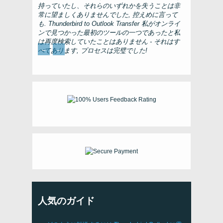
持っていたし、それらのいずれかを失うことは非
常に望ましくありませんでした, 控えめに言って
も.
Thunderbird to Outlook Transfer
私がオンライ
ンで見つかった最初のツールの一つであったと私
は再度検索していたことはありません - それはす
←
→
べてあります, プロセスは完璧でした!
人気のガイド