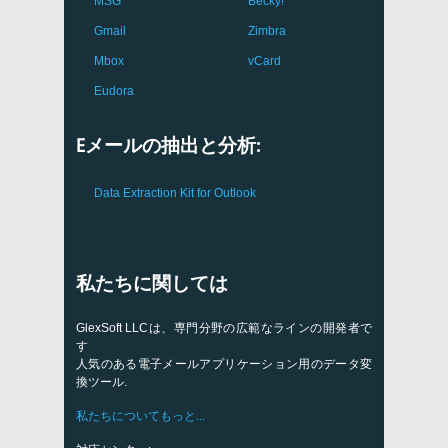
MSG
Becky!
Gmail
Zimbra
Mbox
vCard
Eudora
Eメールの抽出と分析:
Data Extraction Kit for Outlook
私たちに関しては
GlexSoft LLCは、専門分野の広範なラインの開発者で
す
人気のある電子メールアプリケーション用のデータ変
換ツール.
私たちについてもっと...