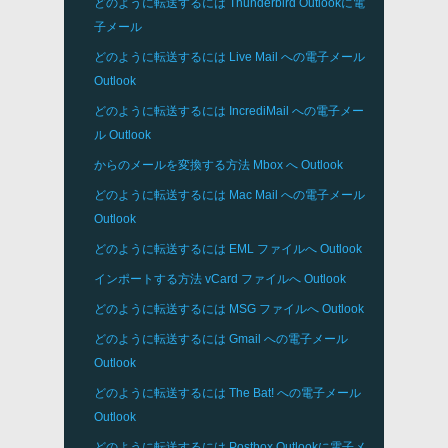
どのように転送するには
Thunderbird
Outlookに電
子メール
どのように転送するには
Live Mail
への電子メール
Outlook
どのように転送するには
IncrediMail
への電子メー
ル
Outlook
からのメールを変換する方法
Mbox
へ
Outlook
どのように転送するには
Mac Mail
への電子メール
Outlook
どのように転送するには
EML
ファイルへ
Outlook
インポートする方法
vCard
ファイルへ
Outlook
どのように転送するには
MSG
ファイルへ
Outlook
どのように転送するには
Gmail
への電子メール
Outlook
どのように転送するには
The Bat!
への電子メール
Outlook
どのように転送するには
Postbox
Outlookに電子メ