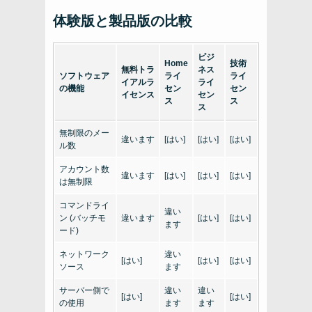
体験版と製品版の比較
ビジ
Home
技術
無料トラ
ネス
ソフトウェア
ライ
ライ
イアルラ
ライ
の機能
セン
セン
イセンス
セン
ス
ス
ス
無制限のメー
違います
[はい]
[はい]
[はい]
ル数
アカウント数
違います
[はい]
[はい]
[はい]
は無制限
コマンドライ
違い
ン (バッチモ
違います
[はい]
[はい]
ます
ード)
ネットワーク
違い
[はい]
[はい]
[はい]
ソース
ます
サーバー側で
違い
違い
[はい]
[はい]
の使用
ます
ます