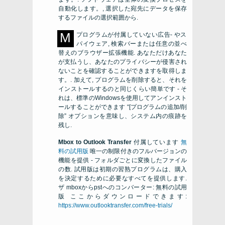
自動化します。, 選択した宛先にデータを保存
するファイルの選択範囲から.
M
プログラムが付属していない広告- やス
パイウェア, 検索バーまたは任意の並べ
替えのブラウザー拡張機能. あなただけあなた
が支払うし、あなたのプライバシーが侵害され
ないことを確認することができますを取得しま
す。. 加えて, プログラムを削除すると、それを
インストールするのと同じくらい簡単です - そ
れは、標準のWindowsを使用してアンインスト
ールすることができます “[プログラムの追加/削
除” オプションを意味し、システム内の痕跡を
残し.
Mbox to Outlook Transfer
付属しています
無
料の試用版
唯一の制限付きのフルバージョンの
機能を提供 - フォルダごとに変換したファイル
の数. 試用版は初期の習熟プログラムは、購入
を決定するために必要なすべてを提供します.
ザ
mboxからpstへのコンバーター: 無料の試用
版
ここからダウンロードできます:
https://www.outlooktransfer.com/free-trials/