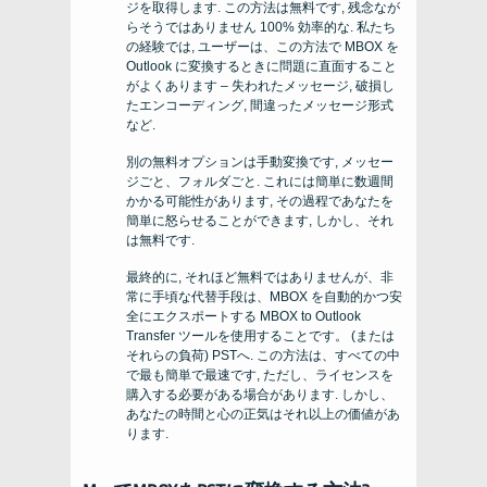
ジを取得します. この方法は無料です, 残念なが
らそうではありません 100% 効率的な. 私たち
の経験では, ユーザーは、この方法で MBOX を
Outlook に変換するときに問題に直面すること
がよくあります – 失われたメッセージ, 破損し
たエンコーディング, 間違ったメッセージ形式
など.
別の無料オプションは手動変換です, メッセー
ジごと、フォルダごと. これには簡単に数週間
かかる可能性があります, その過程であなたを
簡単に怒らせることができます, しかし、それ
は無料です.
最終的に, それほど無料ではありませんが、非
常に手頃な代替手段は、MBOX を自動的かつ安
全にエクスポートする MBOX to Outlook
Transfer ツールを使用することです。 (または
それらの負荷) PSTへ. この方法は、すべての中
で最も簡単で最速です, ただし、ライセンスを
購入する必要がある場合があります. しかし、
あなたの時間と心の正気はそれ以上の価値があ
ります.