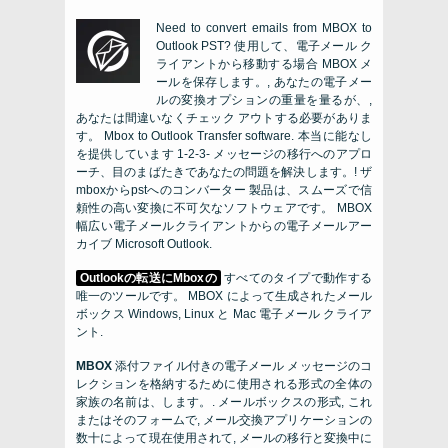
Need to convert emails from MBOX to
Outlook PST?
使用して、電子メール ク
ライアントから移動する場合
MBOX
メ
ールを保存します。, あなたの電子メー
ルの変換オプションの重量を量るが、,
あなたは間違いなくチェック アウトする必要がありま
す。
Mbox to Outlook Transfer software
. 本当に能なし
を提供しています 1-2-3- メッセージの移行へのアプロ
ーチ、目のまばたきであなたの問題を解決します。! ザ
mboxからpstへのコンバーター
製品は、スムーズで信
頼性の高い変換に不可欠なソフトウェアです。
MBOX
幅広い電子メールクライアントからの電子メールアー
カイブ
Microsoft Outlook.
Outlookの転送にMboxの
すべてのタイプで動作する
唯一のツールです。
MBOX
によって生成されたメール
ボックス
Windows
,
Linux
と
Mac
電子メール クライア
ント.
MBOX
添付ファイル付きの電子メール メッセージのコ
レクションを格納するために使用される形式の全体の
家族の名前は、します。. メールボックスの形式, これ
またはそのフォームで, メール交換アプリケーションの
数十によって現在使用されて, メールの移行と変換中に