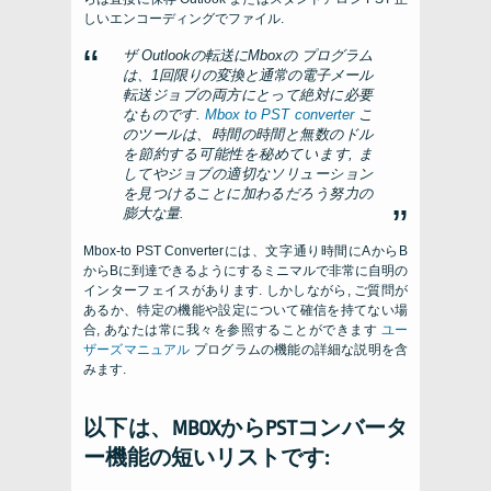
しいエンコーディングでファイル.
ザ
Outlookの転送にMboxの
プログラム
は、1回限りの変換と通常の電子メール
転送ジョブの両方にとって絶対に必要
なものです.
Mbox to PST converter
こ
のツールは、時間の時間と無数のドル
を節約する可能性を秘めています, ま
してやジョブの適切なソリューション
を見つけることに加わるだろう努力の
膨大な量.
Mbox-to PST Converterには、文字通り時間にAからB
からBに到達できるようにするミニマルで非常に自明の
インターフェイスがあります. しかしながら, ご質問が
あるか、特定の機能や設定について確信を持てない場
合, あなたは常に我々を参照することができます
ユー
ザーズマニュアル
プログラムの機能の詳細な説明を含
みます.
以下は、MBOXからPSTコンバータ
ー機能の短いリストです: