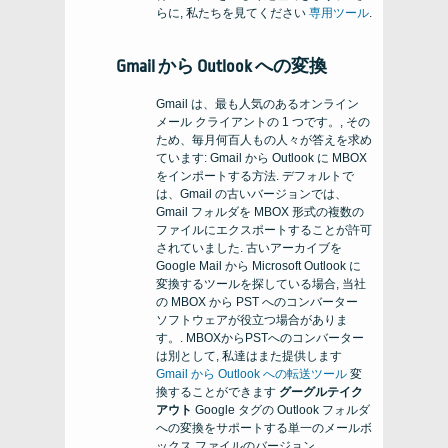
らに, 私たちを見てください
専用ツール
.
Gmail から Outlook への変換
Gmail は、最も人気のあるオンライン
メール クライアントの 1 つです。, その
ため、毎月何百人もの人々が答えを求め
ています: Gmail から Outlook に MBOX
をインポートする方法. デフォルトで
は、Gmail の古いバージョンでは、
Gmail フォルダを MBOX 形式の複数の
ファイルにエクスポートすることが許可
されていました. 古いアーカイブを
Google Mail から Microsoft Outlook に
変換するツールを探している場合, 当社
の MBOX から PST へのコンバーター
ソフトウェアが役立つ場合がありま
す。. MBOXからPSTへのコンバーター
は別として, 私達はまた提供します
Gmail から Outlook への転送ツール
変
換することができます
グーグルテイク
アウト
Google タグの Outlook フォルダ
への変換をサポートする単一のメールボ
ックス ファイルのバージョン.