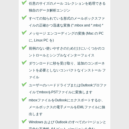
任意のサイズのメール コレクションを処理できる
独自のデータ解析エンジン
すべての知られている形式のメールボックスファ
イルの正確かつ迅速な変換 (
*.mbox and *.mbx
) *
メッセージ エンコーディングの変換 (Mac の PC
に, Linux PC を)
前例のない使いやすさのためだけにいくつかのコ
ントロールとシンプルなインターフェイス
ダウンロードに秒を受け取り、追加のコンポーネ
ントを必要としないコンパクトなインストール フ
ァイル
ユーザーのハードドライブまたはOutlookプロファ
イルでmboxをPSTファイルに変換します
mboxファイルをOutlookにエクスポートするか、
メールボックスの電子メールをEMLファイルに抽
出します
Windows および Outlook のすべてのバージョンと