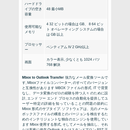
ハードドラ
イブの空き
48 最小MB
容量
4 32 ビットの場合は GB、 8 64 ビッ
使用可能な
ト オペレーティング システムの場合
メモリ
は GB 以上
プロセッサ
ペンティアム IV 2 GHz以上
ー
カラー表示, 少なくとも 1024 バツ
画面
768 解決
Mbox to Outlook Transfer
強力なメール変換ツールで
す, Mboxファイルコンバーター
,
のすべてのバージョン
と互換性があります
MBOX
ファイルの形式. IT で背景
なし、データ変換のゼロの経験を持つ人々 のために設
計, エンド ツー エンド プロセスの自動化を提供してユ
ーザー特定の詳細を知っていることの問題の節約に
Mbox
形式のサブタイプ. ソフトウェアは、元のメール
ボックスファイルの構造とのバージョンを検出するた
めのインテリジェントな独自のエンジンを使用してい
ます
Mbox
使用する形式, そしてメールを抽出し、それ
らは直接に保存
Outlook
またはスタンドアロン
PST
正