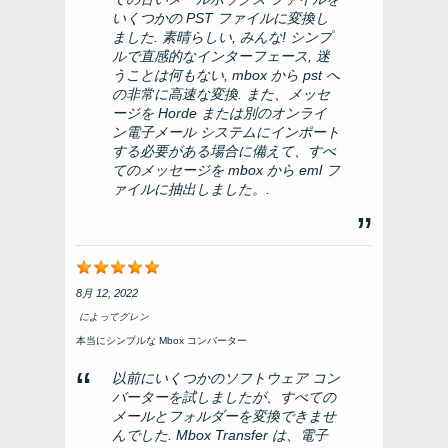
いくつかの PST ファイルに変換し
ました. 素晴らしい, みんな! シンプ
ルで直感的なインターフェース, 迷
うことは何もない, mbox から pst へ
の非常に高速な変換. また、メッセ
ージを Horde または別のオンライ
ン電子メール システムにインポート
する必要がある場合に備えて、すべ
てのメッセージを mbox から eml フ
ァイルに抽出しました。.
8月 12, 2022
によって
グレン
本当にシンプルな Mbox コンバーター
以前にいくつかのソフトウェア コン
バーターを試しましたが、すべての
メールとフォルダーを変換できませ
んでした. Mbox Transfer は、電子