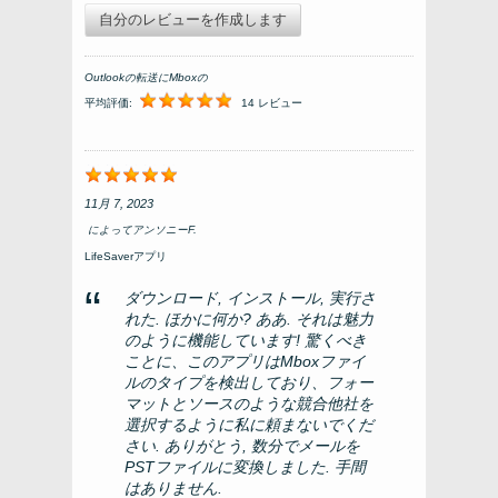
自分のレビューを作成します
Outlookの転送にMboxの
平均評価:
14 レビュー
11月 7, 2023
によって
アンソニーf.
LifeSaverアプリ
ダウンロード, インストール, 実行さ
れた. ほかに何か? ああ. それは魅力
のように機能しています! 驚くべき
ことに、このアプリはMboxファイ
ルのタイプを検出しており、フォー
マットとソースのような競合他社を
選択するように私に頼まないでくだ
さい. ありがとう, 数分でメールを
PSTファイルに変換しました. 手間
はありません.