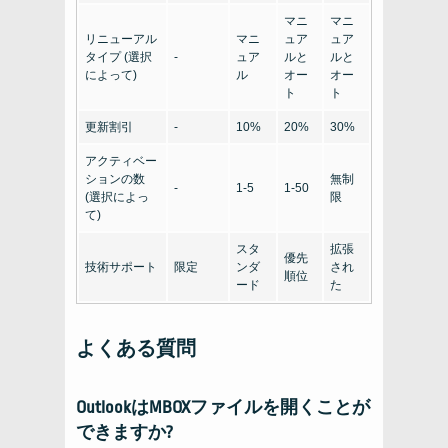
マニ
マニ
リニューアル
マニ
ュア
ュア
タイプ (選択
-
ュア
ルと
ルと
によって)
ル
オー
オー
ト
ト
更新割引
-
10%
20%
30%
アクティベー
ションの数
無制
-
1-5
1-50
(選択によっ
限
て)
スタ
拡張
優先
技術サポート
限定
ンダ
され
順位
ード
た
よくある質問
OutlookはMBOXファイルを開くことが
できますか?