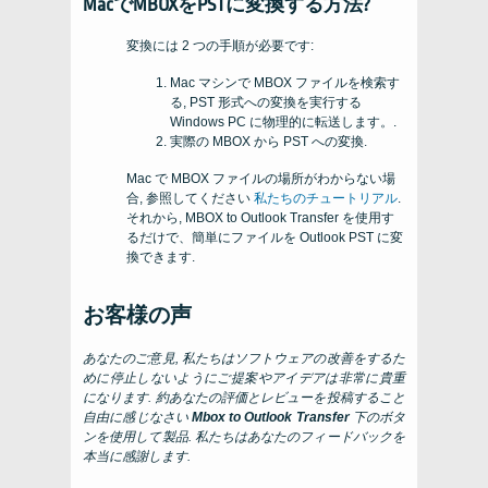
MacでMBOXをPSTに変換する方法?
変換には 2 つの手順が必要です:
Mac マシンで MBOX ファイルを検索す
る, PST 形式への変換を実行する
Windows PC に物理的に転送します。.
実際の MBOX から PST への変換.
Mac で MBOX ファイルの場所がわからない場
合, 参照してください
私たちのチュートリアル
.
それから, MBOX to Outlook Transfer を使用す
るだけで、簡単にファイルを Outlook PST に変
換できます.
お客様の声
あなたのご意見, 私たちはソフトウェアの改善をするた
めに停止しないようにご提案やアイデアは非常に貴重
になります. 約あなたの評価とレビューを投稿すること
自由に感じなさい
Mbox to Outlook Transfer
下のボタ
ンを使用して製品. 私たちはあなたのフィードバックを
本当に感謝します.