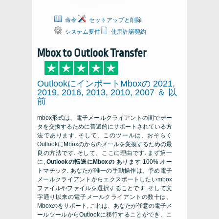
命令
セットアップと削除
システム要件
使用許諾契約
Mbox to Outlook Transfer
OutlookにインポートMboxの 2021,
2019, 2016, 2013, 2010, 2007 ＆ 以
前
mbox形式は、電子メールクライアントの間でデー
タを交換するために普遍的にサポートされている方
法であります. そして、このツールは、おそらく
OutlookにMboxのからのメールを変換するための最
良の方法です. そして、ここに理由です. まず第一
に,
Outlookの転送にMboxの
あります 100% オー
トマチック. あなたが唯一の手動操作は、予め電子
メールクライアントからエクスポートしたいmbox
ファイルやファイルを選択することです. そして文
字通り以来の電子メールクライアントの数十は、
Mboxのをサポート, これは、あなたが任意の電子メ
ールツールからOutlookに移行することができ、こ