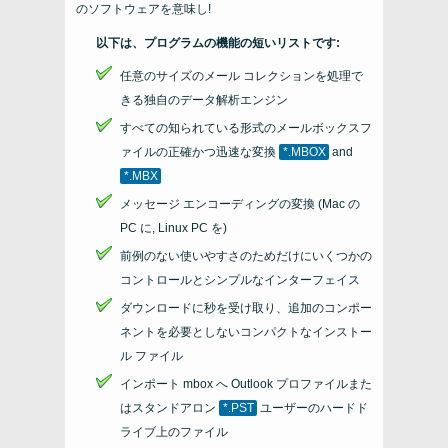
のソフトウェアを意味し!
以下は、プログラムの機能の短いリストです:
任意のサイズのメール コレクションを処理で
きる独自のデータ解析エンジン
すべての知られている形式のメールボックスフ
ァイルの正確かつ迅速な変換
*.MBOX
and
*.MBX
メッセージ エンコーディングの変換 (Mac の
PC に, Linux PC を)
前例のない使いやすさのためだけにいくつかの
コントロールとシンプルなインターフェイス
ダウンロードに秒を受け取り、追加のコンポー
ネントを必要としないコンパクトなインストー
ル ファイル
インポート
mbox
へ
Outlook
プロファイルまた
はスタンドアロン
*.PST
ユーザーのハードド
ライブ上のファイル