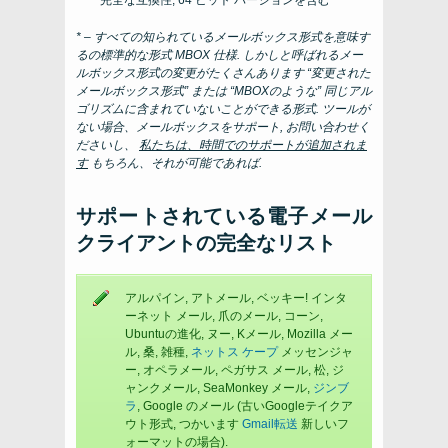
完全な互換性, 64 ビット バージョンを含む
* – すべての知られているメールボックス形式を意味す
るの標準的な形式
MBOX
仕様. しかしと呼ばれるメー
ルボックス形式の変更がたくさんあります “変更された
メールボックス形式” または “MBOXのような” 同じアル
ゴリズムに含まれていないことができる形式. ツールが
ない場合、メールボックスをサポート, お問い合わせく
ださいし、
私たちは、時間でのサポートが追加されま
す
もちろん、それが可能であれば.
サポートされている電子メール
クライアントの完全なリスト
アルパイン, アトメール, ベッキー! インタ
ーネット メール, 爪のメール, コーン,
Ubuntuの進化, ヌー, Kメール, Mozilla メー
ル, 桑, 雑種,
ネットス ケープ
メッセンジャ
ー, オペラメール, ペガサス メール, 松, ジ
ャンクメール, SeaMonkey メール,
ジンブ
ラ
, Google のメール (古いGoogleテイクア
ウト形式, つかいます
Gmail転送
新しいフ
ォーマットの場合).