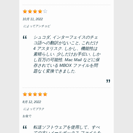
10月 11, 2022
によって
アンチョビ
シュコダ, インターフェイスのチェ
コ語への翻訳がないこと, これだけ
4 アスタリスク. しかし、機能性は
素晴らしい. 少しだけお手伝い, しか
し百万の可能性. Mac Mail などに保
存されている MBOX ファイルを問
題なく変換できました.
8月 12, 2022
によって
ブラク
お金で
転送ソフトウェアを使用して、すべ
ての古いメールボックス ファイルを