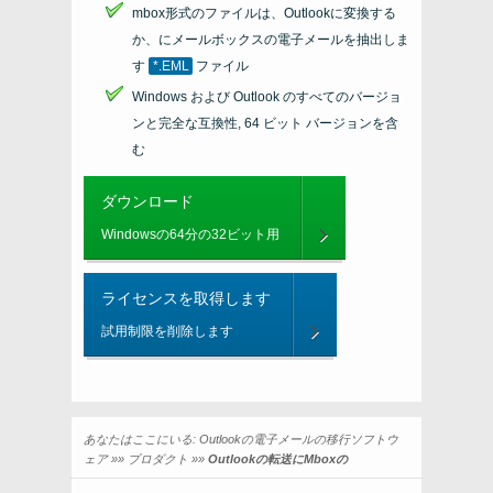
mbox形式のファイルは、Outlookに変換する
か、にメールボックスの電子メールを抽出しま
す
*.EML
ファイル
Windows および Outlook のすべてのバージョ
ンと完全な互換性, 64 ビット バージョンを含
む
ダウンロード
Windowsの64分の32ビット用
ライセンスを取得します
試用制限を削除します
あなたはここにいる:
Outlookの電子メールの移行ソフトウ
ェア
»»
プロダクト
»»
Outlookの転送にMboxの