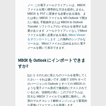
ノー. この電子メールクライアントは、MBOX
ファイルを開く標準的な方法を提供しません.
MBOX を PST に変換する必要がある場合、ま
たは単に MBOX ファイルを MS Outlook で開き
たい場合, 手動操作または MBOX to Outlook
Transfer ソフトウェアのいずれかを使用する必
要があります. メールクライアントなしでMbox
ファイルを開く必要がある場合,
Mbox Viewer
をダウンロードします
. この無料のシンプルな
ツールは、Mboxファイルに詰め込まれた電子
メールを開いて表示できます.
MBOX を Outlook にインポートできま
すか?
[はい]. そのために私たちのツールを使用してく
ださい – それは速いです, 自動で 100% すべて
のバージョンの Outlook とすべての MBOX の
ような電子メール形式で徹底的にテストされて
いるため、信頼性が高い. このプログラムは、
巨大な MBOX ファイルでも確実に動作し、内
部のマルチスレッド解析エンジンにより驚異的
な変換パフォーマンスを発揮します。.