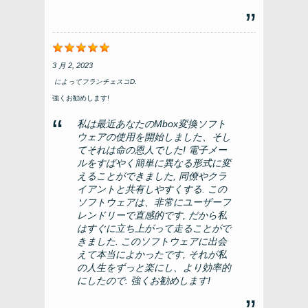
3 月 2, 2023
によって
フランチェスコd.
強くお勧めします!
私は最近あなたのMbox変換ソフト
ウェアの使用を開始しました、そし
てそれは命の恩人でした! 電子メー
ルをすばやく簡単に異なる形式に変
えることができました, 同僚やクラ
イアントと共有しやすくする. この
ソフトウェアは、非常にユーザーフ
レンドリーで直感的です, だから私
はすぐに立ち上がって走ることがで
きました. このソフトウェアに出会
えて本当によかったです, それが私
の人生をずっと楽にし、より効率的
にしたので. 強くお勧めします!