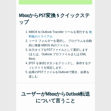
MboxからPST変換 5 クイックステ
ップ
MBOX to Outlook Transfer ツールを実行する
無
料版のトライアル
.
ソース フォルダーを選択し、プログラムを自動
的に検索
MBOX
内のファイル.
出力タイプをPSTファイルとして選択します
(または、Outlook プロファイルまたは
EML
files
).
[PST を保存] ボタンをクリックし、保存するデ
ィレクトリを指定します。.
結果のPSTファイルをOutlookで開き、結果を
楽しむ.
ユーザーがMboxからOutlook転送
について言うこと