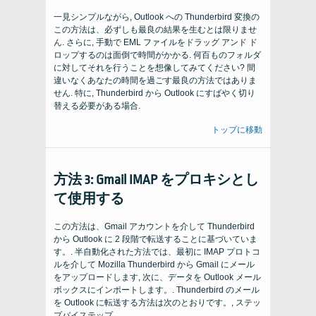
一見シンプルながら, Outlook への Thunderbird 変換の
この方法は、必ずしも最良の結果を生むとは限りませ
ん. さらに, 手動で EML ファイルをドラッグ アンド ド
ロップするのは面倒で時間がかかる. 何百ものフォルダ
に対してそれを行うことを想像してみてください? 間
違いなくあなたの時間を過ごす最良の方法ではありま
せん. 特に, Thunderbird から Outlook にすばやく切り
替える必要がある場合.
トップに移動
方法 3: Gmail IMAP をプロキシとし
て使用する
この方法は、Gmail アカウントを介して Thunderbird
から Outlook に 2 段階で転送することに基づいていま
す。. 半自動化された方法では、最初に IMAP プロトコ
ルを介して Mozilla Thunderbird から Gmail にメール
をアップロードします, 次に、データを Outlook メール
ボックスにインポートします。. Thunderbird のメール
を Outlook に転送する方法は次のとおりです。, ステッ
プバイステップ.