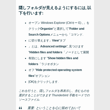
隠しフォルダが見えるようにするには, 以
下を行います:
オープン
Windows Explorer
(Ctrlキー E) , 」を
クリック
Organize
"と選択して"
Folder and
Search Options
メニューから「コマンド.
に切り替えます」
View
"タブ
」とは、
Advanced settings
", 見つけます
"
Hidden files and folders
「ノードとして展開
有効にします "
Show hidden files and
folders
「ラジオボタン
オフ "
Hide protected operating system
files
"オプション
[OK]をクリックします.
これを行うと、隠しフォルダを再表示し、含むものを
選択することができます
Thunderbird
手動モードでの
ソースファイル.
重要: ということを心に留めておいて