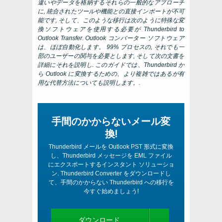
違いやデータを格納するそれらの一般的なアプローチ
に, 統合されたツールや機能との直接インポートが不可
能です, そして、このような移行は次のように特殊な変
換ソフトウェアを使用する必要が
Thunderbird to
Outlook Transfer
. Outlook コンバーター ソフトウェア
は、ほぼ自動化します。 99% プロセスの, それでも一
部のユーザーの関与を必要とします, そして次の文書を
詳細にそれを説明し. このガイドでは、Thunderbird か
ら Outlook に変換するための、より複雑ではあるが有
用な代替方法についても説明します。.
手間のかからないメール変
換!
Thunderbird メールを Outlook PST 形式に変換
し、Thunderbird メッセージを EML ファイル
にエクスポートするインスタント ソリューショ
ン. Thunderbird Converter をダウンロードし
て、手間のかからない Thunderbird への移行を
今すぐ始めましょう!
ダウンロード