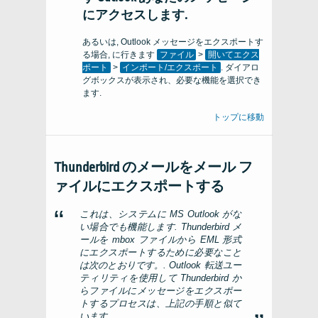
にアクセスします.
あるいは, Outlook メッセージをエクスポートす
る場合, に行きます
ファイル
>
開いてエクス
ポート
>
インポート/エクスポート
. ダイアロ
グボックスが表示され、必要な機能を選択でき
ます.
トップに移動
Thunderbird のメールをメール フ
ァイルにエクスポートする
これは、システムに MS Outlook がな
い場合でも機能します. Thunderbird メ
ールを mbox ファイルから EML 形式
にエクスポートするために必要なこと
は次のとおりです。. Outlook 転送ユー
ティリティを使用して Thunderbird か
らファイルにメッセージをエクスポー
トするプロセスは、上記の手順と似て
います。.