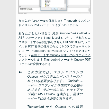
方法 1: からのメールを保存します
Thunderbird
スタン
ドアロンへ
PST
ハードドライブ上のファイル
あなたがしたい場合は
変換
Thunderbird
Outlookへ
PST
フォーマット
(
.msf to .pst )
, しかし、それらをエ
クスポートする必要はありません
Outlook
直ちに, ファ
イルを
PST
将来の使用のために HDD でフォーマット
する. ザ
Thunderbird conversion
ソフトウェアはまだ
でしょう
必要とします
Outlook
お使いのシステムにイ
ンストールします
Thunderbird メールを Outlook PST
ファイルに変換するには.
この方法では、スタンドアロンの
Outlook がシステムにインストールさ
れている必要があります。. Outlook ユ
ーザー プロファイルを構成する必要が
あります, そのためには、セットアッ
プ後に MS Outlook を実行し、構成ウ
ィザードに従う必要があります。.
Thunderbird から Outlook への転送