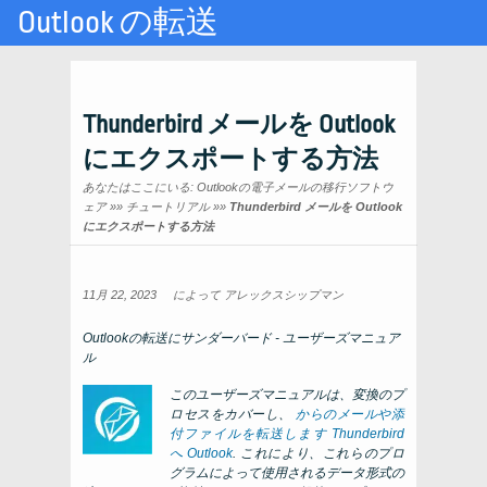
Outlook の転送
Thunderbird メールを Outlook
にエクスポートする方法
あなたはここにいる:
Outlookの電子メールの移行ソフトウ
ェア
»»
チュートリアル
»»
Thunderbird メールを Outlook
にエクスポートする方法
11月 22, 2023
によって
アレックスシップマン
Outlookの転送にサンダーバード - ユーザーズマニュア
ル
このユーザーズマニュアルは、変換のプ
ロセスをカバーし、
からのメールや添
付ファイルを転送します
Thunderbird
へ
Outlook
. これにより、これらのプロ
グラムによって使用されるデータ形式の