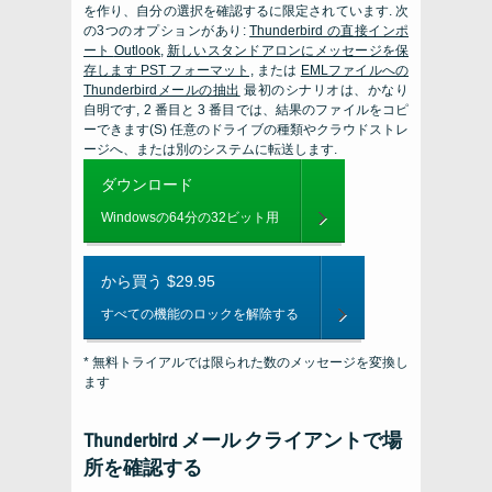
を作り、自分の選択を確認するに限定されています. 次
の3つのオプションがあり:
Thunderbird の直接インポ
ート
Outlook,
新しいスタンドアロンにメッセージを保
存します
PST
フォーマット,
または
EMLファイルへの
Thunderbirdメールの抽出
最初のシナリオは、かなり
自明です, 2 番目と 3 番目では、結果のファイルをコピ
ーできます(S) 任意のドライブの種類やクラウドストレ
ージへ、または別のシステムに転送します.
ダウンロード
Windowsの64分の32ビット用
から買う $29.95
すべての機能のロックを解除する
* 無料トライアルでは限られた数のメッセージを変換し
ます
Thunderbird メール クライアントで場​​
所を確認する