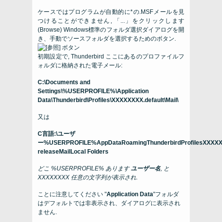
ケースではプログラムが自動的に*の.MSFメ​​ールを見
つけることができません, 「...」をクリックします
(
Browse
) Windows標準のフォルダ選択ダイアログを開
き、手動でソースフォルダを選択するためのボタン.
初期設定で,
Thunderbird
ここにあるのプロファイルフ
ォルダに格納された電子メール:
C:\Documents and
Settings\%USERPROFILE%\Application
Data\Thunderbird\Profiles\XXXXXXXX.default\Mail\
又は
C言語:\ユーザ
ー%USERPROFILE%AppDataRoamingThunderbirdProfilesXXXXXX
releaseMailLocal Folders
どこ
%USERPROFILE%
あります
ユーザー名
, と
XXXXXXXX
任意の文字列が表示され.
ことに注意してください "
Application Data
"フォルダ
はデフォルトでは非表示され、ダイアログに表示され
ません.