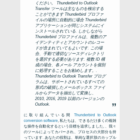
ください。
Thunderbird to Outlook
Transfer
ツールは主なものを検出する
ことができます
Thunderbird
プロファ
イルの場所に自動的に場合
Thunderbird
アプリケーションが同じシステムにイ
ンストールされている. しかしながら
Thunderbird
プロファイルは、複数のア
イデンティティとアカウントのレコー
ドが含まれていてもよいです. この場
合、手動で適切なソースディレクトリ
を選択する必要があります. 複数 ID 構
成の場合、各メール アカウントを個別
に処理することをお勧めします。.
Thunderbird to Outlook Transfer
プログ
ラムは、サポートされているすべての
形式の破損したメールボックス ファイ
ルからデータを抽出して変換し、
2010, 2016, 2019 以前のバージョンの
Outlook.
に取り組んでいる間
Thunderbird to Outlook
conversion software
, 私たちは、できるだけ多くの複雑
な操作を自動化するという目標を追求しました, 、我々
のツールによってカバーされ、プロセスの大部分を持
っています. あなたの役割は、単純な選択肢のカップル