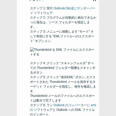
ステップ 1: 実行
Outlookの転送にサンダーバー
ド
ソフトウェア.
ステップ 2: プログラムが自動的に検出できなか
った場合は、ソース フォルダーを指定しま
す。.
ステップ 3: メニューに移動します “モード” そ
して有効にする “EMLファイルへのエクスポー
ト” オプション.
ステップ 4: クリック “スキャンフォルダ” すべ
ての Thunderbird フォルダー階層をスキャンす
るボタン.
ステップ 5: クリック “保存EML” ボタン, エクス
ポートされた Thunderbird メールを保存するタ
ーゲット フォルダーを指定し、保存を確認しま
す.
Thunderbird メールのファイルへのエクスポー
トは数分で完了します.
ステップ 6: ラン
Outlook のコンバーターに eml
の
ソフトウェアと Outlook への EML ファイル
のインポート.