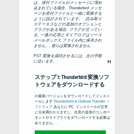
は、添付ファイルがメッセージに埋め
込まれている場合、Thunderbird メッセ
ージを添付ファイルと一緒に変換する
ように設計されています。. 読み取り
ステータスなどの追加のオプションと
フラグがある場合, フラグが立ってい
る, 一連の応答とダイアログはソース
メールボックス ファイル内に保存され
ません。, 彼らは変換されません.
PST 変換を成功させるには、次の手順
に従います。:
ステップ 1: Thunderbird 変換ソフ
トウェアをダウンロードする
の最新バージョンをダウンロードしてインスト
ールします
Thunderbird to Outlook Transfer
ソ
フトウェア
あなたに
PC
. インストールが正常
に分未満かかりますし、任意の追加のコンポー
ネントやライブラリをダウンロードする必要は
ありません。.