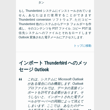
タン
もし
Thunderbird
システムにインストールされていま
せん, あなたはまだ使用することができます
Thunderbird conversion
ソフトウェア. ただコピー
Thunderbird
他のシステムからデータ フォルダーを作
成し、そのコンテンツを
PST
ファイル. コピー
PST
送
信先システムへのファイルとそれをロードします
Outlook
変換された電子メールにアクセスします.
トップに移動
インポート
Thunderbird
へのメッ
セージ
Outlook
これは、システムに Microsoft Outlook
がある場合にのみ機能します. Outlook
プロファイルでは、データの直接イン
ポートを許可する必要があります。そ
うしないと、インポートされた電子メ
ールがサーバーの同期によって消えて
しまいます. ここでは、あなたのデー