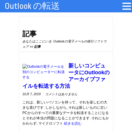
Outlook の転送
記事
あなたはここにいる:
Outlookの電子メールの移行ソフトウ
ェア
»»
記事
新しいコンピュ
ータにOutlookの
アーカイブファ
イルを転送する方法
新
10月 7, 2019
コメントはありません
し
い
これは、新しいパソコンを持って、それを楽しむの大
コ
ン
きな喜びです. しかしながら, それは新しいものに古い
ピ
ュ
PCからのすべての重要なデータを転送することになる
ー
タ
とそれが本当の問題になることができます. それにもか
に
かわらず, マイクロソフト
続きを読む
Outlook
の
ア