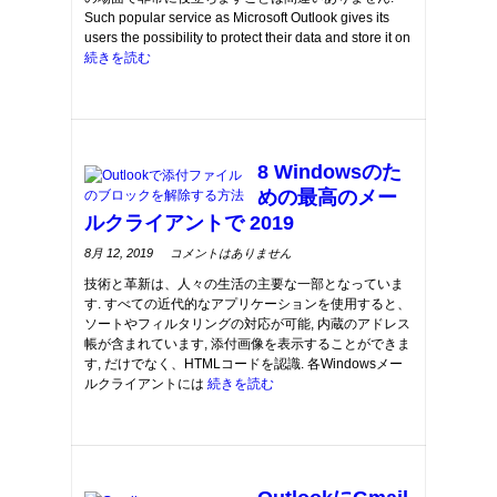
from
Outlook
Such popular service as Microsoft Outlook gives its
to
a
users the possibility to protect their data and store it on
Flash
続きを読む
Drive
8 Windowsのた
めの最高のメー
ルクライアントで 2019
上
8月 12, 2019
コメントはありません
の
8
技術と革新は、人々の生活の主要な一部となっていま
Windows
の
す. すべての近代的なアプリケーションを使用すると、
た
め
ソートやフィルタリングの対応が可能, 内蔵のアドレス
の
最
帳が含まれています, 添付画像を表示することができま
高
す, だけでなく、HTMLコードを認識. 各Windowsメー
の
メ
ルクライアントには
続きを読む
ー
ル
ク
ラ
イ
ア
ン
ト
で
2019