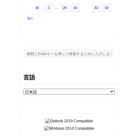
前
1
…
29
30
31
32
33
次に
言語