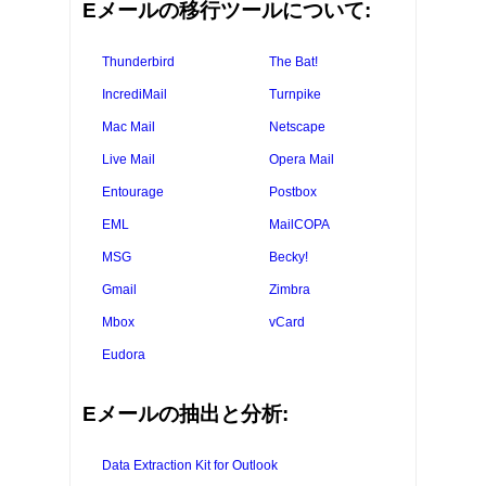
Eメールの移行ツールについて:
Thunderbird
The Bat!
IncrediMail
Turnpike
Mac Mail
Netscape
Live Mail
Opera Mail
Entourage
Postbox
EML
MailCOPA
MSG
Becky!
Gmail
Zimbra
Mbox
vCard
Eudora
Eメールの抽出と分析:
Data Extraction Kit for Outlook