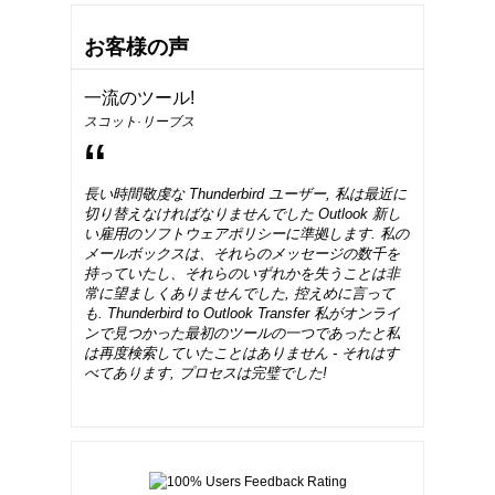
お客様の声
一流のツール!
スコット·リーブス
長い時間敬虔な
Thunderbird
ユーザー, 私は最近に
切り替えなければなりませんでした
Outlook
新し
い雇用のソフトウェアポリシーに準拠します. 私の
メールボックスは、それらのメッセージの数千を
持っていたし、それらのいずれかを失うことは非
常に望ましくありませんでした, 控えめに言って
も.
Thunderbird to Outlook Transfer
私がオンライ
ンで見つかった最初のツールの一つであったと私
は再度検索していたことはありません - それはす
←
→
べてあります, プロセスは完璧でした!