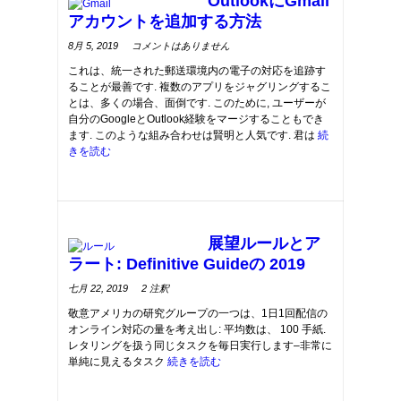
OutlookにGmail
アカウントを追加する方法
on
8月 5, 2019
コメントはありません
How
to
これは、統一された郵送環境内の電子の対応を追跡す
add
a
ることが最善です. 複数のアプリをジャグリングするこ
Gmail
account
とは、多くの場合、面倒です. このために, ユーザーが
to
Outlook
自分のGoogleとOutlook経験をマージすることもでき
ます. このような組み合わせは賢明と人気です. 君は
続
きを読む
展望ルールとア
ラート: Definitive Guideの 2019
on
七月 22, 2019
2 注釈
Outlook
Rules
敬意アメリカの研究グループの一つは、1日1回配信の
and
Alerts
:
オンライン対応の量を考え出し: 平均数は、 100 手紙.
Definitive
Guide
レタリングを扱う同じタスクを毎日実行します–非常に
の
2019
単純に見えるタスク
続きを読む