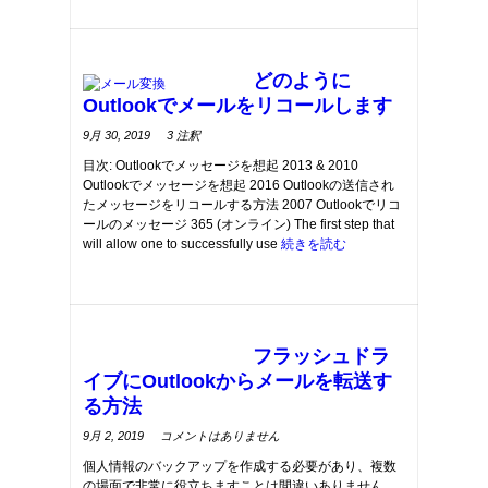
ー
カ
イ
ブ
フ
ァ
イ
どのように
ル
を
転
Outlookでメールをリコールします
送
す
る
Outlook
9月 30, 2019
3 注釈
方
で
法
メ
に
目次: Outlookでメッセージを想起 2013 & 2010
ー
つ
ル
Outlookでメッセージを想起 2016 Outlookの送信され
い
を
て
リ
たメッセージをリコールする方法 2007 Outlookでリコ
コ
ー
ールのメッセージ 365 (オンライン)
The first step that
ル
will allow one to successfully use
す
続きを読む
る
方
法
に
つ
い
て
フラッシュドラ
イブにOutlookからメールを転送す
る方法
on
9月 2, 2019
コメントはありません
How
to
個人情報のバックアップを作成する必要があり、複数
Transfer
Emails
の場面で非常に役立ちますことは間違いありません.