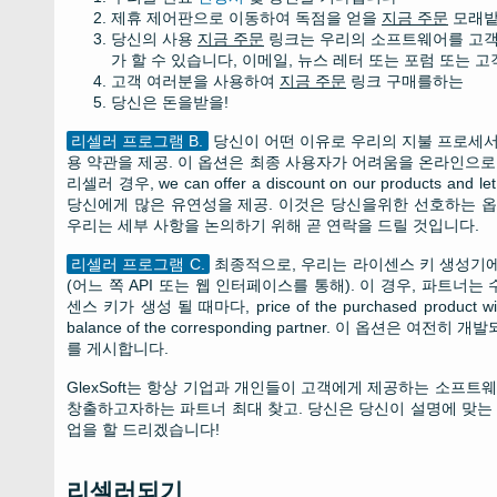
제휴 제어판으로 이동하여 독점을 얻을
지금 주문
모래
당신의 사용
지금 주문
링크는 우리의 소프트웨어를 고객에
가 할 수 있습니다, 이메일, 뉴스 레터 또는 포럼 또는 
고객 여러분을 사용하여
지금 주문
링크 구매를하는
당신은 돈을받을!
리셀러 프로그램 B.
당신이 어떤 이유로 우리의 지불 프로세서를
용 약관을 제공. 이 옵션은 최종 사용자가 어려움을 온라인으로 
리셀러 경우,
we can offer a discount on our products and let
당신에게 많은 유연성을 제공. 이것은 당신을위한 선호하는 옵
우리는 세부 사항을 논의하기 위해 곧 연락을 드릴 것입니다.
리셀러 프로그램 C.
최종적으로, 우리는 라이센스 키 생성기
(어느 쪽 API 또는 웹 인터페이스를 통해). 이 경우, 파트너
센스 키가 생성 될 때마다,
price of the purchased product wi
balance of the corresponding partner
. 이 옵션은 여전히 ​​
를 게시합니다.
GlexSoft는 항상 기업과 개인들이 고객에게 제공하는 소프
창출하고자하는 파트너 최대 찾고. 당신은 당신이 설명에 맞는 
업을 할 드리겠습니다!
리셀러되기