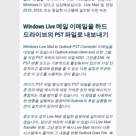
Windows가 있다고 상상해보십시오.
Live Mail
및 전망
2019, 2016, 또는 동일한 시스템에 설치된 이전 버전.
Windows Live 메일 이메일을 하드
드라이브의 PST 파일로 내보내기
Windows Live Mail to Outlook PST Converter
이메일을
내보낼 수 있습니다
Outlook email client and
또한 그들
을 저장
PST
귀하의 데이터 파일
HDD
. 그만큼
EML
에
PST
변환 모드는 기본적으로 활성화되어 있으며 가장 안
정적이고 결과에 영향을 줄 수 있는 다른 설정과 무관하
므로 이 모드를 사용하는 것이 좋습니다..
게다가, PST 파일 형식의 별도 PST 파일을 생성하면 기
존 전자 메일 메시지와 새로 가져온 전자 메일 메시지가
혼합되는 것을 방지할 수 있습니다.. 이 방법을 사용하려
면 변환을 실행하는 컴퓨터에 Outlook의 독립 실행형 버
전이 설치되어 있어야 합니다..
윈도우의 경우
Live Mail
동일한 컴퓨터에 설치되어 있지
않습니다., 당신은 여전히 ​​사용할 수 있습니다
Live Mail
Transfer
유용. 그냥 윈도우 복사
Live Mail
데이터 다른
시스템에서 폴더와 그 내용을 변환
Outlook Data File
. 복