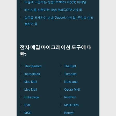
어떻게 이동하는 방법
Postbox
아웃룩 이메일
메시지를 변환하는 방법
MailCOPA
아웃룩
압축을 해제하는 방법
Outlook
이메일, 콘택트 렌즈,
캘린더 등
전자 메일 마이그레이션 도구에 대
한:
Thunderbird
The Bat!
IncrediMail
Turnpike
Mac Mail
Netscape
Live Mail
Opera Mail
Entourage
Postbox
EML
MailCOPA
MSG
Becky!