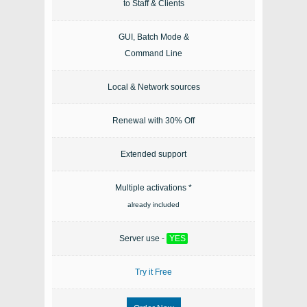
to Staff & Clients
GUI, Batch Mode &
Command Line
Local & Network sources
Renewal with 30% Off
Extended support
Multiple activations *
already included
Server use -
YES
Try it Free