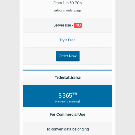
From 1 to 50 PCs
select at order page
Server use -
NO
Try it Free
Order Now
Technical License
95
$ 365
one year (recurring)
For Commercial Use
To convert data belonging