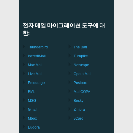
전자 메일 마이그레이션 도구에 대
한:
Thunderbird
The Bat!
IncrediMail
Turnpike
Mac Mail
Netscape
Live Mail
Opera Mail
Entourage
Postbox
EML
MailCOPA
MSG
Becky!
Gmail
Zimbra
Mbox
vCard
Eudora