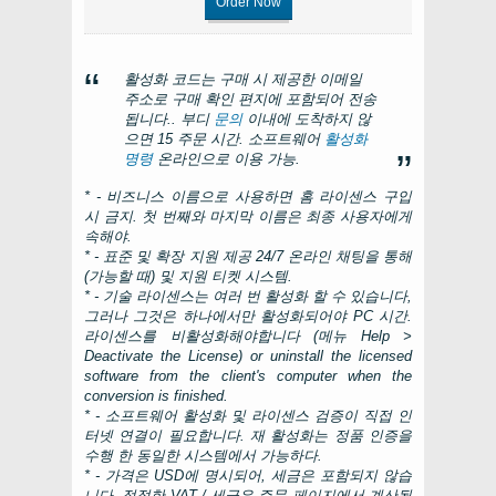
Order Now
활성화 코드는 구매 시 제공한 이메일
주소로 구매 확인 편지에 포함되어 전송
됩니다.. 부디
문의
이내에 도착하지 않
으면 15 주문 시간. 소프트웨어
활성화
명령
온라인으로 이용 가능.
* - 비즈니스 이름으로 사용하면 홈 라이센스 구입
시 금지. 첫 번째와 마지막 이름은 최종 사용자에게
속해야.
* - 표준 및 확장 지원 제공 24/7 온라인 채팅을 통해
(가능할 때) 및 지원 티켓 시스템.
* - 기술 라이센스는 여러 번 활성화 할 수 있습니다,
그러나 그것은 하나에서만 활성화되어야
PC
시간.
라이센스를 비활성화해야합니다 (메뉴
Help >
Deactivate the License
)
or uninstall the licensed
software from the client's computer when the
conversion is finished
.
* - 소프트웨어 활성화 및 라이센스 검증이 직접 인
터넷 연결이 필요합니다. 재 활성화는 정품 인증을
수행 한 동일한 시스템에서 가능하다.
* - 가격은 USD에 명시되어, 세금은 포함되지 않습
니다. 적절한 VAT / 세금은 주문 페이지에서 계산됩