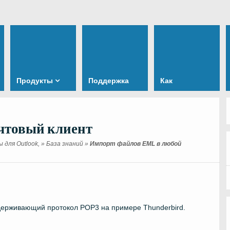
Продукты
Поддержка
Как
чтовый клиент
для Outlook,
»
База знаний
»
Импорт файлов EML в любой
ддерживающий протокол POP3 на примере Thunderbird.