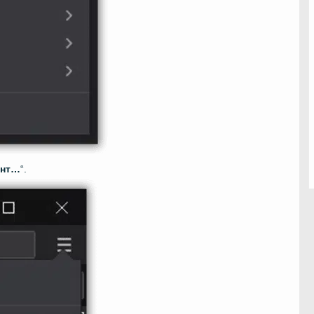
унт…
“.