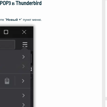
OP3 в Thunderbird
те “
Новый +
” пункт меню.