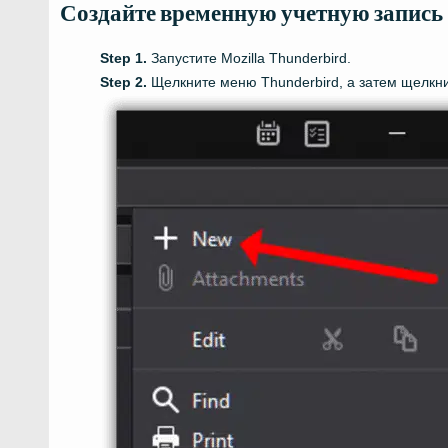
Создайте временную учетную запись P
Запустите Mozilla Thunderbird.
Щелкните меню Thunderbird, а затем щелкни