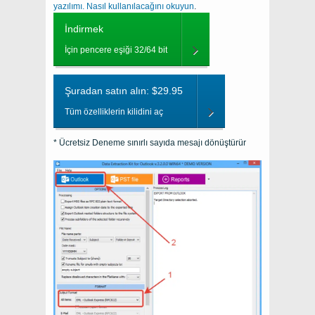
yazılımı. Nasıl kullanılacağını okuyun
.
İndirmek
İçin pencere eşiği 32/64 bit
Şuradan satın alın: $29.95
Tüm özelliklerin kilidini aç
* Ücretsiz Deneme sınırlı sayıda mesajı dönüştürür