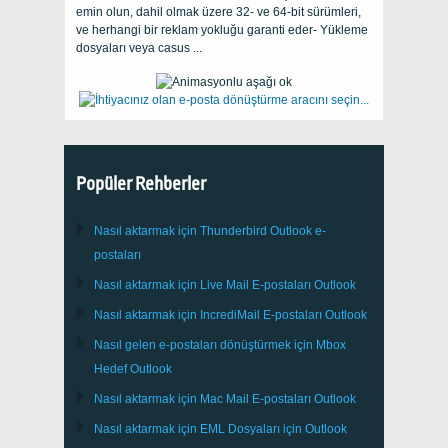
emin olun, dahil olmak üzere 32- ve 64-bit sürümleri,
ve herhangi bir reklam yokluğu garanti eder- Yükleme
dosyaları veya casus ...
Popüler Rehberler
Nasıl aktarmak için
Thunderbird
Outlook e-
postaları
Nasıl aktarmak için
Live Mail
E-postaları
Outlook
Nasıl aktarmak için
IncrediMail
E-postaları
Outlook
Nasıl gelen e-postaları dönüştürmek için
Mbox
Hedef
Outlook
Nasıl aktarmak için
Mac Mail
E-postaları
Outlook
Nasıl aktarmak için
EML
Dosyaları için
Outlook