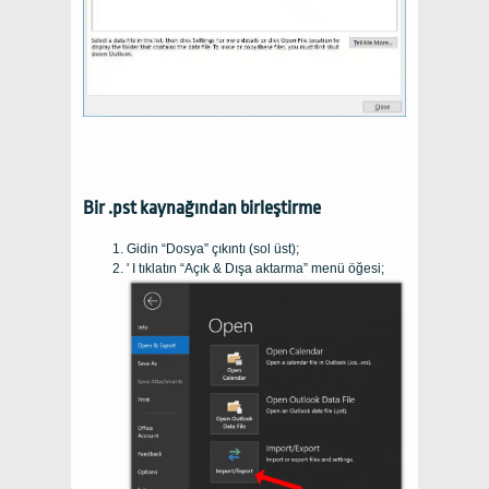
Bir .pst kaynağından birleştirme
Gidin “Dosya” çıkıntı (sol üst);
' I tıklatın “Açık & Dışa aktarma” menü öğesi;