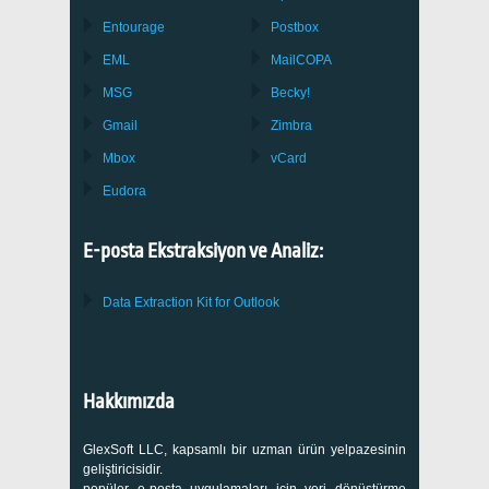
Entourage
Postbox
EML
MailCOPA
MSG
Becky!
Gmail
Zimbra
Mbox
vCard
Eudora
E-posta Ekstraksiyon ve Analiz:
Data Extraction Kit for Outlook
Hakkımızda
GlexSoft LLC, kapsamlı bir uzman ürün yelpazesinin
geliştiricisidir.
popüler e-posta uygulamaları için veri dönüştürme