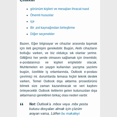
İçindekiler
görünüm kişileri ve mesajları ihracat nasıl
Önemli hususlar
içe
Bir .pst kaynağından birleştirme
Diğer seçenekler
Bazen, Eğer bilgisayar ve cihazlar arasında taşımak
için ileti geçmişini gerekebilir. Bugün, Akıllı cihazların
bolluğu varken, ve biz oldukça sık olanlar yerine.
Gittiğiniz her yerde olmasını sağlamak için önemlidir,
e-postalarınızı ve kişileri erişilebilir olacak.
Muhtemelen en yaygın kullanılan yazışma yazılımı
bugün, özellikle iş ortamlarında, Outlook e-postası
çevrimiçi mi. durumlarda temasa hiçbir teknik destek
varken, Temel Outlook dışa aktarma prosedürünü
bilmek size zaman kazandıracak ve veri kaybını
önleyecektir. Outlook iletilerini gelen kutunuzdan dışa
aktarmanızı gerektiren birkaç olası neden vardır.
Not:
Outlook'a .mbox veya .mbx posta
kutusu dosyaları almak için çözüm
arayan varsa, Lütfen
bu makaleyi