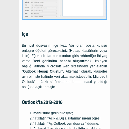
içe
Bir .pst dosyasını içe kez, Var olan posta kutusu
entegre öğeleri göreceksiniz (Hesap klasörlerin veya
liste). Eğer adımlar bakımından giriş rehberliğe ihtiyaç
varsa
Yeni görünüm hesabı oluşturmak
, kolayca
başlığı altında Microsoft web sitesindeki yer alabilir
“
Outlook Hesap Oluştur
“. Alternatif olarak, klasörler
ayrı bir liste halinde veri aktarmak isteyebilir. Microsoft
Outlook'un farklı sürümlerinde bunun nasıl yapıldığı
aşağıda açıklanmıştır.
Outlook'ta 2013-2016
menüsüne gidin “Dosya”;
' I tıklatın “Açık & Dışa aktarma” menü öğesi;
' I tıklatın “Aç Outlook veri dosyası” düğme;
Açılacak *.pst dosya adını belirtin ve tıklayın