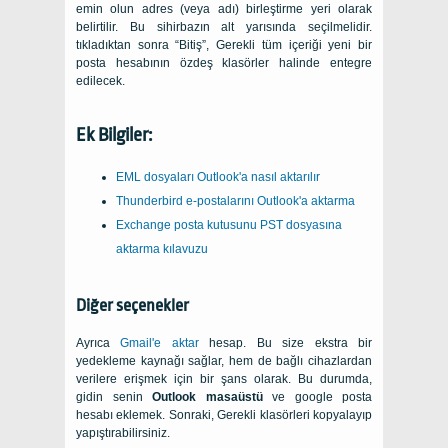
emin olun adres (veya adı) birleştirme yeri olarak
belirtilir. Bu sihirbazın alt yarısında seçilmelidir.
tıkladıktan sonra “Bitiş”, Gerekli tüm içeriği yeni bir
posta hesabının özdeş klasörler halinde entegre
edilecek.
Ek Bilgiler:
EML dosyaları Outlook'a nasıl aktarılır
Thunderbird e-postalarını Outlook'a aktarma
Exchange posta kutusunu PST dosyasına
aktarma kılavuzu
Diğer seçenekler
Ayrıca
Gmail'e aktar
hesap. Bu size ekstra bir
yedekleme kaynağı sağlar, hem de bağlı cihazlardan
verilere erişmek için bir şans olarak. Bu durumda,
gidin senin
Outlook masaüstü
ve google posta
hesabı eklemek. Sonraki, Gerekli klasörleri kopyalayıp
yapıştırabilirsiniz.