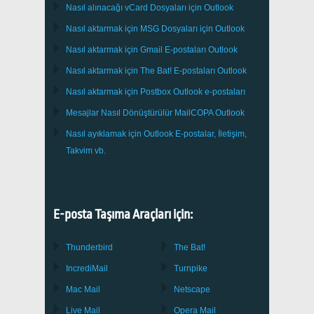
Nasıl alınacağı
vCard
Dosyaları için
Outlook
Nasıl aktarmak için
MSG
Dosyaları için
Outlook
Nasıl aktarmak için
Gmail
E-postaları
Outlook
Nasıl aktarmak için
The Bat!
E-postaları
Outlook
Nasıl aktarmak için
Postbox
Outlook e-postaları
Mesajlar Nasıl Dönüştürülür
MailCOPA
Outlook
Nasıl ayıklamak için
Outlook
E-postalar, İletişim,
Takvim vb.
E-posta Taşıma Araçları için:
Thunderbird
The Bat!
IncrediMail
Turnpike
Mac Mail
Netscape
Live Mail
Opera Mail