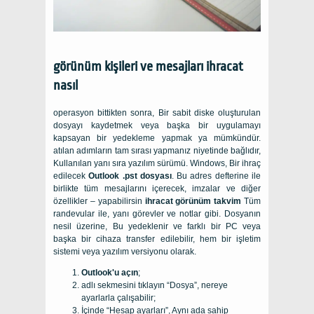
görünüm kişileri ve mesajları ihracat
nasıl
operasyon bittikten sonra, Bir sabit diske oluşturulan
dosyayı kaydetmek veya başka bir uygulamayı
kapsayan bir yedekleme yapmak ya mümkündür.
atılan adımların tam sırası yapmanız niyetinde bağlıdır,
Kullanılan yanı sıra yazılım sürümü. Windows, Bir ihraç
edilecek
Outlook .pst dosyası
. Bu adres defterine ile
birlikte tüm mesajlarını içerecek, imzalar ve diğer
özellikler – yapabilirsin
ihracat görünüm takvim
Tüm
randevular ile, yanı görevler ve notlar gibi. Dosyanın
nesil üzerine, Bu yedeklenir ve farklı bir PC veya
başka bir cihaza transfer edilebilir, hem bir işletim
sistemi veya yazılım versiyonu olarak.
Outlook'u açın
;
adlı sekmesini tıklayın “Dosya”, nereye
ayarlarla çalışabilir;
İçinde “Hesap ayarları”, Aynı ada sahip