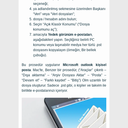
seçeneği;
ya adlandırılmış sekmesine üzerinden Başkanı
“Veri” veya “Veri dosyaları”;
dosya / hesabın adını bulun;
Seçin “Açık Klasör Konumu” (“Dosya
konumunu aç”);
amacıyla
Yedek görünüm e-postaları
,
aşağıdakileri yapın. Seçtiğiniz belirli PC
konumu veya taşınabilir medya her türlü .pst
dosyasını kopyalayın (örneğin, Bir bellek
çubuğu).
Bu prosedür uygulanır
Microsoft outlook kişisel
posta
. Mac'te, Benzer bir prosedür, (“Araçlar” çıkıntı –
“Dışa aktarma” – “Arşiv Dosyası Aktar” – “Posta” –
“Devam et” – “Farklı kaydet” – “Bitiş”) Olm uzantılı bir
dosya oluşturur. Sadece .pst gibi, o kişiler ve takvim ile
birlikte e-postalarınızı içeriyor.