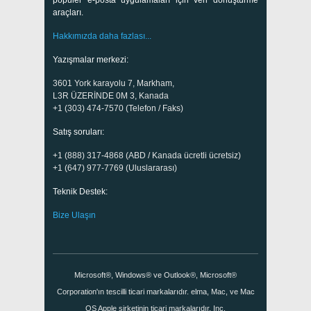
araçları.
Hakkımızda daha fazlası...
Yazışmalar merkezi:
3601 York karayolu 7, Markham,
L3R ÜZERİNDE 0M 3, Kanada
+1 (303) 474-7570 (Telefon / Faks)
Satış soruları:
+1 (888) 317-4868 (ABD / Kanada ücretli ücretsiz)
+1 (647) 977-7769 (Uluslararası)
Teknik Destek:
Bize Ulaşın
Microsoft®, Windows® ve Outlook®, Microsoft®
Corporation'ın tescilli ticari markalarıdır. elma, Mac, ve Mac
OS Apple şirketinin ticari markalarıdır, Inc.