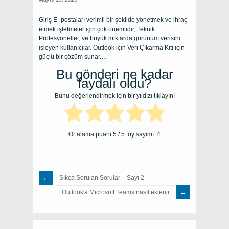
Giriş E -postaları verimli bir şekilde yönetmek ve ihraç
etmek işletmeler için çok önemlidir, Teknik
Profesyoneller, ve büyük miktarda görünüm verisini
işleyen kullanıcılar. Outlook için Veri Çıkarma Kiti için
güçlü bir çözüm sunar.…
Bu gönderi ne kadar
faydalı oldu?
Bunu değerlendirmek için bir yıldızı tıklayın!
Ortalama puanı
5
/ 5. oy sayımı:
4
Sıkça Sorulan Sorular – Sayı 2
Outlook'a Microsoft Teams nasıl eklenir