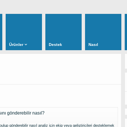
Ürünler
Destek
Nasıl
nı gönderebilir nasıl?
up gönderebilir nasıl analiz için ekip veya geliştiricileri desteklemek