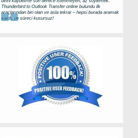
birini kaybetme son derece istenmeyen, az söylemek.
Thunderbird to Outlook Transfer
online bulundu ilk
araçlarından biri olan ve asla tekrar – hepsi burada aramak
←
→
vardı, ve süreci kusursuz!