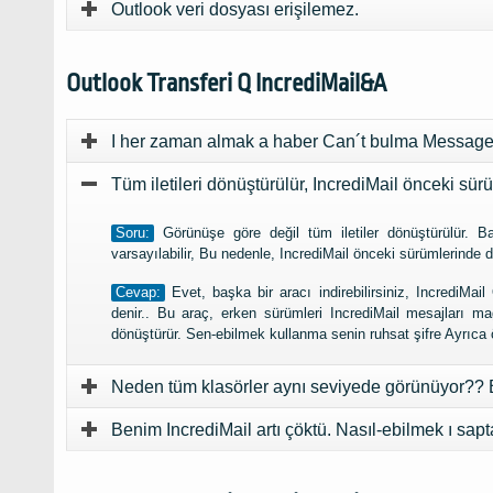
Outlook veri dosyası erişilemez.
Outlook Transferi Q IncrediMail&A
I her zaman almak a haber Can´t bulma Message
Tüm iletileri dönüştürülür, IncrediMail önceki sü
Soru:
Görünüşe göre değil tüm iletiler dönüştürülür. Ba
varsayılabilir, Bu nedenle, IncrediMail önceki sürümlerinde
Cevap:
Evet, başka bir aracı indirebilirsiniz, IncrediMai
denir.. Bu araç, erken sürümleri IncrediMail mesajları m
dönüştürür. Sen-ebilmek kullanma senin ruhsat şifre Ayrıc
Neden tüm klasörler aynı seviyede görünüyor?? B
Benim IncrediMail artı çöktü. Nasıl-ebilmek ı sa