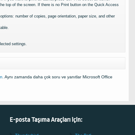
the top of the screen
.
If there is no Print button on the Quick Access
 options
:
number of copies
,
page orientation
,
paper size
,
and other
table
.
elected settings
.
in
. Aynı zamanda daha çok soru ve yanıtlar Microsoft Office
E-posta Taşıma Araçları için: