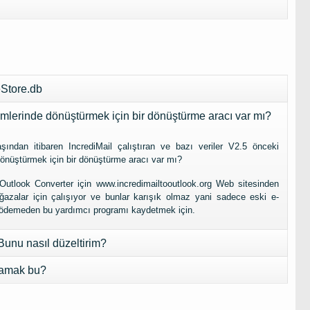
Store.db
rümlerinde dönüştürmek için bir dönüştürme aracı var mı?
şından itibaren IncrediMail çalıştıran ve bazı veriler V2.5 önceki
 dönüştürmek için bir dönüştürme aracı var mı?
l Outlook Converter için www.incredimailtooutlook.org Web sitesinden
ağazalar için çalışıyor ve bunlar karışık olmaz yani sadece eski e-
a ödemeden bu yardımcı programı kaydetmek için.
unu nasıl düzeltirim?
ptamak bu?