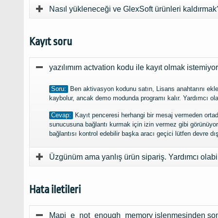
Nasıl yükleneceği ve GlexSoft ürünleri kaldırmak
Kayıt soru
yazılımım actvation kodu ile kayıt olmak istemiy
Soru:
Ben aktivasyon kodunu satın, Lisans anahtarını ekl
kaybolur, ancak demo modunda programı kalır. Yardımcı ola
Cevap:
Kayıt penceresi herhangi bir mesaj vermeden ortada
sunucusuna bağlantı kurmak için izin vermez gibi görünüyor. 
bağlantısı kontrol edebilir başka aracı geçici lütfen devre dı
Üzgünüm ama yanlış ürün sipariş. Yardımcı olabi
Hata iletileri
Mapi_e_not_enough_memory işlenmesinden sonra 