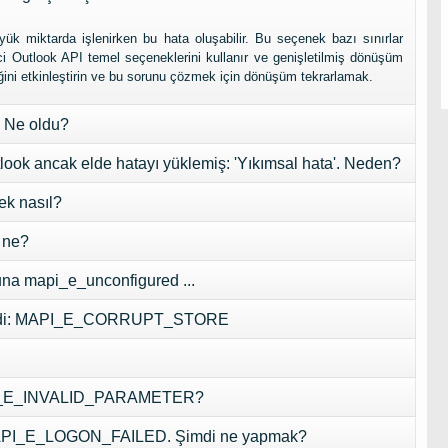
ük miktarda işlenirken bu hata oluşabilir. Bu seçenek bazı sınırlar
mci Outlook API temel seçeneklerini kullanır ve genişletilmiş dönüşüm
neğini etkinleştirin ve bu sorunu çözmek için dönüşüm tekrarlamak.
'. Ne oldu?
look ancak elde hatayı yüklemiş: 'Yıkımsal hata'. Neden?
ek nasıl?
 ne?
una mapi_e_unconfigured ...
di:
MAPI_E_CORRUPT_STORE
_E_INVALID_PARAMETER
?
PI_E_LOGON_FAILED
. Şimdi ne yapmak?