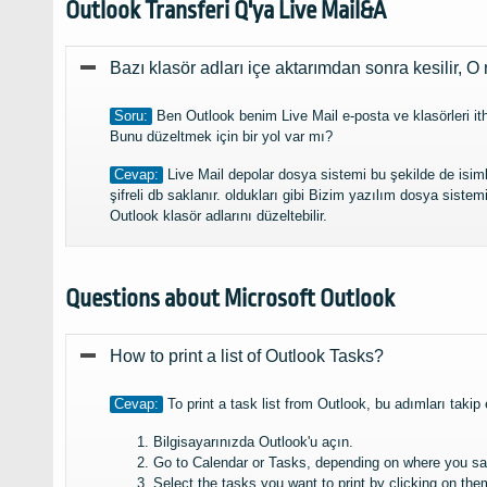
Outlook Transferi Q'ya Live Mail&A
Bazı klasör adları içe aktarımdan sonra kesilir, O 
Soru:
Ben Outlook benim Live Mail e-posta ve klasörleri itha
Bunu düzeltmek için bir yol var mı?
Cevap:
Live Mail depolar dosya sistemi bu şekilde de isiml
şifreli db saklanır. oldukları gibi Bizim yazılım dosya siste
Outlook klasör adlarını düzeltebilir.
Questions about Microsoft Outlook
How to print a list of Outlook Tasks
?
Cevap:
To print a task list from Outlook
, bu adımları takip 
Bilgisayarınızda Outlook'u açın.
Go to Calendar or Tasks
,
depending on where you sa
Select the tasks you want to print by clicking on the