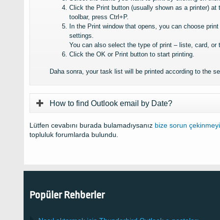
Click the Print button
(
usually shown as a printer
)
at 
toolbar
,
press Ctrl+P
.
In the Print window that opens
,
you can choose print
settings
.
You can also select the type of print
– liste,
card
,
or 
Click the OK or Print button to start printing
.
Daha sonra,
your task list will be printed according to the s
How to find Outlook email by Date
?
Lütfen cevabını burada bulamadıysanız
bize sorun çekinmey
topluluk forumlarda bulundu.
Popüler Rehberler