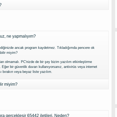
?
oruz, ne yapmalıyım?
ediğinizde ancak program kaydetmez. Tıkladığımda pencere ok
bilir miyim?
n olmamalı. PC'nizde de bir şey bizim yazılım etkinleştirme
Eğer bir güvenlik duvarı kullanıyorsanız, antivirüs veya internet
şı bırakın veya beyaz liste yazılım.
lir miyim?
gerçekleşir 65442 iletileri. Neden?