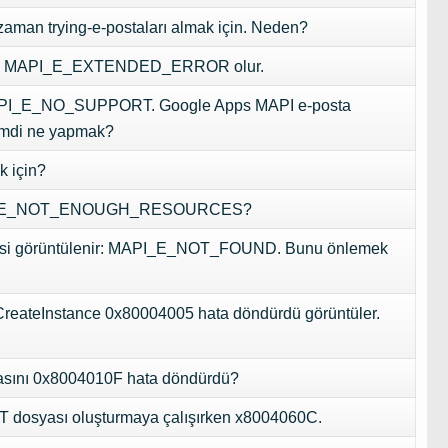
man trying-e-postaları almak için. Neden?
tmak MAPI_E_EXTENDED_ERROR olur.
ber MAPI_E_NO_SUPPORT. Google Apps MAPI e-posta
Şimdi ne yapmak?
k için?
_E_NOT_ENOUGH_RESOURCES
?
si görüntülenir:
MAPI_E_NOT_FOUND
. Bunu önlemek
ry.CreateInstance 0x80004005 hata döndürdü görüntüler.
masını 0x8004010F hata döndürdü?
ST dosyası oluşturmaya çalışırken x8004060C.