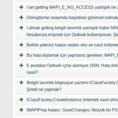
I am getting MAPI_E_NO_ACCESS yanlışlık ne za
Dönüştürme sırasında başlatılan görünüm tu
I almak getting belgili tanımlık yanlışlık ha
hesabınıza erişmek için Outlook kullanıyorum. 
Bellek yetersiz hatası neden olur ve nasıl önleme
Bu hata dışlamak için yapmanız gereken:
MAPI
E-postalar Outlook içine alamıyor 2000. Hata ileti
nasıl?
Belgili tanımlık bilgisayar yazılımı IClassFacto
Şimdi ne yapmak?
IClassFactory.CreateInstance önlemek nasıl ol
IMAPIProp hatası::
SaveChanges
: 0büyük bir P