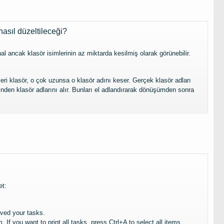
nasıl düzeltileceği?
l ancak klasör isimlerinin az miktarda kesilmiş olarak görünebilir.
eri klasör, o çok uzunsa o klasör adını keser. Gerçek klasör adları
minden klasör adlarını alır. Bunları el adlandırarak dönüşümden sonra
et:
ved your tasks
.
m
.
If you want to print all tasks
,
press Ctrl+A to select all items
.