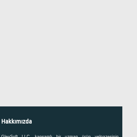
Hakkımızda
GlexSoft LLC, kapsamlı bir uzman ürün yelpazesinin