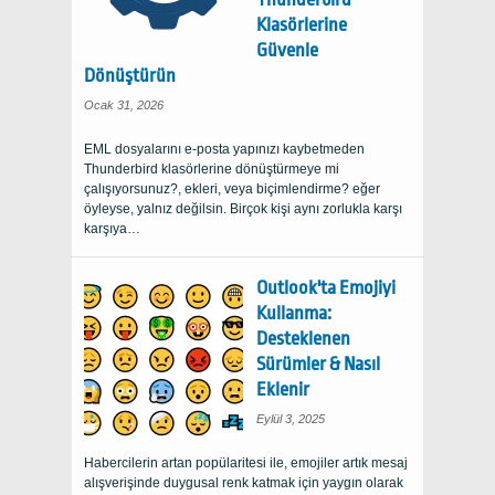
Klasörlerine
Güvenle
Dönüştürün
Ocak 31, 2026
EML dosyalarını e-posta yapınızı kaybetmeden
Thunderbird klasörlerine dönüştürmeye mi
çalışıyorsunuz?, ekleri, veya biçimlendirme? eğer
öyleyse, yalnız değilsin. Birçok kişi aynı zorlukla karşı
karşıya…
Outlook'ta Emojiyi
Kullanma:
Desteklenen
Sürümler & Nasıl
Eklenir
Eylül 3, 2025
Habercilerin artan popülaritesi ile, emojiler artık mesaj
alışverişinde duygusal renk katmak için yaygın olarak