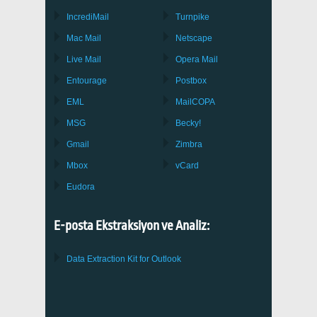
IncrediMail
Turnpike
Mac Mail
Netscape
Live Mail
Opera Mail
Entourage
Postbox
EML
MailCOPA
MSG
Becky!
Gmail
Zimbra
Mbox
vCard
Eudora
E-posta Ekstraksiyon ve Analiz:
Data Extraction Kit for Outlook