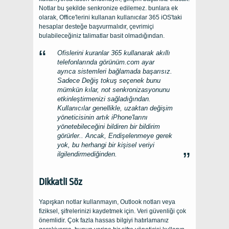
Notlar bu şekilde senkronize edilemez. bunlara ek
olarak, Office'lerini kullanan kullanıcılar 365 iOS'taki
hesaplar desteğe başvurmalıdır, çevrimiçi
bulabileceğiniz talimatlar basit olmadığından.
Ofislerini kuranlar 365 kullanarak akıllı
telefonlarında
görünüm.com
ayar
ayrıca sistemleri bağlamada başarısız.
Sadece
Değiş tokuş
seçenek bunu
mümkün kılar, not senkronizasyonunu
etkinleştirmenizi sağladığından.
Kullanıcılar genellikle, uzaktan değişim
yöneticisinin artık iPhone'larını
yönetebileceğini bildiren bir bildirim
görürler.. Ancak, Endişelenmeye gerek
yok, bu herhangi bir kişisel veriyi
ilgilendirmediğinden.
Dikkatli Söz
Yapışkan notlar kullanmayın, Outlook notları veya
fiziksel, şifrelerinizi kaydetmek için. Veri güvenliği çok
önemlidir. Çok fazla hassas bilgiyi hatırlamanız