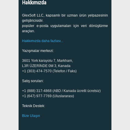
Hakkımızda
GlexSoft LLC, kapsamlı bir uzman ürün yelpazesinin
geliştiricisidir.
popüler e-posta uygulamaları için veri dönüştürme
araçları.
Hakkımızda daha fazlası...
Yazışmalar merkezi:
3601 York karayolu 7, Markham,
L3R ÜZERİNDE 0M 3, Kanada
+1 (303) 474-7570 (Telefon / Faks)
Satış soruları:
+1 (888) 317-4868 (ABD / Kanada ücretli ücretsiz)
+1 (647) 977-7769 (Uluslararası)
Teknik Destek:
Bize Ulaşın