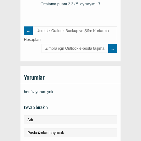
Ortalama puanı
2.3
/ 5. oy sayımı:
7
Ücretsiz Outlook Backup ve Şifre Kurtarma
Hesapları
Zimbra için Outlook e-posta taşıma
Yorumlar
henüz yorum yok.
Cevap bırakın