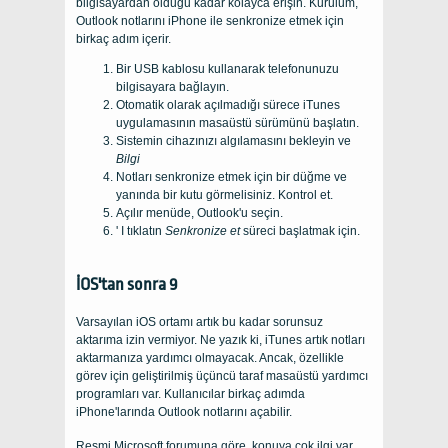
bilgisayardan olduğu kadar kolayca erişin. Kurulum,
Outlook notlarını iPhone ile senkronize etmek için
birkaç adım içerir.
Bir USB kablosu kullanarak telefonunuzu
bilgisayara bağlayın.
Otomatik olarak açılmadığı sürece iTunes
uygulamasının masaüstü sürümünü başlatın.
Sistemin cihazınızı algılamasını bekleyin ve
Bilgi
Notları senkronize etmek için bir düğme ve
yanında bir kutu görmelisiniz. Kontrol et.
Açılır menüde, Outlook'u seçin.
' I tıklatın
Senkronize et
süreci başlatmak için.
İOS'tan sonra 9
Varsayılan iOS ortamı artık bu kadar sorunsuz
aktarıma izin vermiyor. Ne yazık ki, iTunes artık notları
aktarmanıza yardımcı olmayacak. Ancak, özellikle
görev için geliştirilmiş üçüncü taraf masaüstü yardımcı
programları var. Kullanıcılar birkaç adımda
iPhone'larında Outlook notlarını açabilir.
Resmi Microsoft forumuna göre, konuya çok ilgi var.