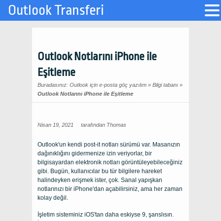
Outlook Transferi
Outlook Notlarını iPhone ile
Eşitleme
Buradasınız:
Outlook için e-posta göç yazılım
»
Bilgi tabanı
»
Outlook Notlarını iPhone ile Eşitleme
Nisan 19, 2021
tarafından
Thomas
Outlook'un kendi post-it notları sürümü var. Masanızın
dağınıklığını gidermenize izin veriyorlar, bir
bilgisayardan elektronik notları görüntüleyebileceğiniz
gibi. Bugün, kullanıcılar bu tür bilgilere hareket
halindeyken erişmek ister, çok. Sanal yapışkan
notlarınızı bir iPhone'dan açabilirsiniz, ama her zaman
kolay değil.
İşletim sisteminiz iOS'tan daha eskiyse 9, şanslısın.