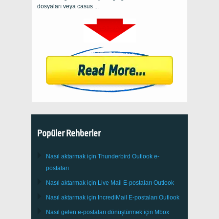
dosyaları veya casus ...
Popüler Rehberler
Nasıl aktarmak için
Thunderbird
Outlook e-
postaları
Nasıl aktarmak için
Live Mail
E-postaları
Outlook
Nasıl aktarmak için
IncrediMail
E-postaları
Outlook
Nasıl gelen e-postaları dönüştürmek için
Mbox