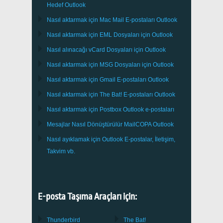
Hedef
Outlook
Nasıl aktarmak için
Mac Mail
E-postaları
Outlook
Nasıl aktarmak için
EML
Dosyaları için
Outlook
Nasıl alınacağı
vCard
Dosyaları için
Outlook
Nasıl aktarmak için
MSG
Dosyaları için
Outlook
Nasıl aktarmak için
Gmail
E-postaları
Outlook
Nasıl aktarmak için
The Bat!
E-postaları
Outlook
Nasıl aktarmak için
Postbox
Outlook e-postaları
Mesajlar Nasıl Dönüştürülür
MailCOPA
Outlook
Nasıl ayıklamak için
Outlook
E-postalar, İletişim,
Takvim vb.
E-posta Taşıma Araçları için:
Thunderbird
The Bat!