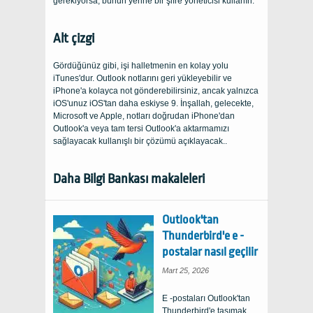
gerekiyorsa, bunun yerine bir şifre yöneticisi kullanın.
Alt çizgi
Gördüğünüz gibi, işi halletmenin en kolay yolu
iTunes'dur. Outlook notlarını geri yükleyebilir ve
iPhone'a kolayca not gönderebilirsiniz, ancak yalnızca
iOS'unuz iOS'tan daha eskiyse 9. İnşallah, gelecekte,
Microsoft ve Apple, notları doğrudan iPhone'dan
Outlook'a veya tam tersi Outlook'a aktarmamızı
sağlayacak kullanışlı bir çözümü açıklayacak..
Daha Bilgi Bankası makaleleri
Outlook'tan
Thunderbird'e e -
postalar nasıl geçilir
Mart 25, 2026
E -postaları Outlook'tan
Thunderbird'e taşımak