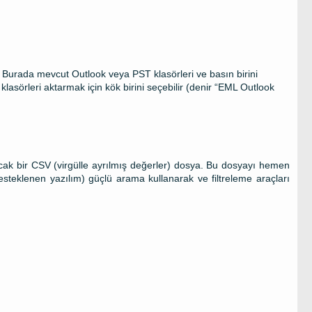
r. Burada mevcut Outlook veya PST klasörleri ve basın birini
lasörleri aktarmak için kök birini seçebilir (denir “EML Outlook
acak bir
CSV
(virgülle ayrılmış değerler) dosya. Bu dosyayı hemen
steklenen yazılım) güçlü arama kullanarak ve filtreleme araçları