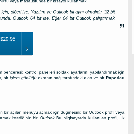
enüsü
veya masaüstünde bir kısayol kullanmak.
 için, diğeri ise. Yazılım ve Outlook bit aynı olmalıdır. 32 bit
runda, Outlook 64 bit ise, Eğer 64 bit Outlook çalıştırmak
 $29.95
penceresi: kontrol panelleri soldaki ayarlarını yapılandırmak için
a
, bir
işlem günlüğü
ekranın sağ tarafındaki alan ve bir
Raporları
yen bir açılan menüyü açmak için düğmesini: bir
Outlook
profil
veya
urmak istediğiniz bir
Outlook
Bu bilgisayarda kullanılan profil, ilk