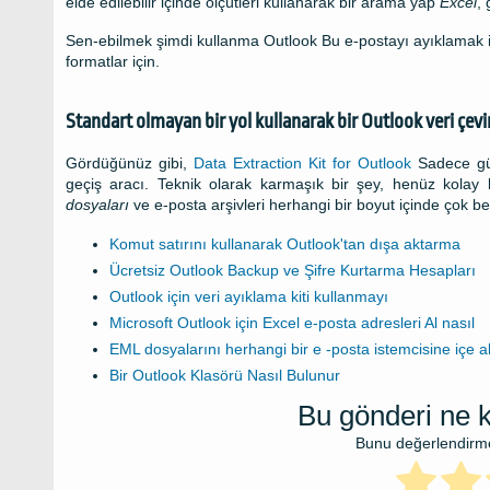
elde edilebilir içinde ölçütleri kullanarak bir arama yap
Excel
, 
Sen-ebilmek şimdi kullanma
Outlook
Bu e-postayı ayıklamak iç
formatlar için.
Standart olmayan bir yol kullanarak bir
Outlook
veri çevir
Gördüğünüz gibi,
Data Extraction Kit for Outlook
Sadece gü
geçiş aracı. Teknik olarak karmaşık bir şey, henüz kolay 
dosyaları
ve e-posta arşivleri herhangi bir boyut içinde çok beli
Komut satırını kullanarak Outlook'tan dışa aktarma
Ücretsiz Outlook Backup ve Şifre Kurtarma Hesapları
Outlook için veri ayıklama kiti kullanmayı
Microsoft Outlook için Excel e-posta adresleri Al nasıl
EML dosyalarını herhangi bir e -posta istemcisine içe 
Bir Outlook Klasörü Nasıl Bulunur
Bu gönderi ne k
Bunu değerlendirmek 