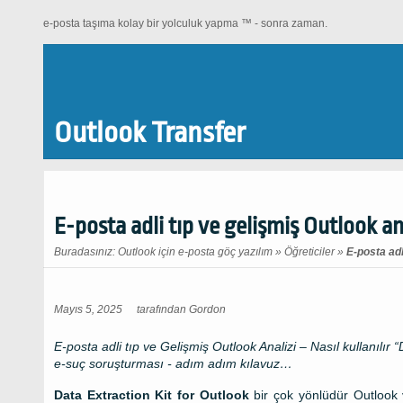
e-posta taşıma kolay bir yolculuk yapma ™ - sonra zaman.
Outlook Transfer
E-posta adli tıp ve gelişmiş Outlook an
Buradasınız:
Outlook için e-posta göç yazılım
»
Öğreticiler
»
E-posta adl
Mayıs 5, 2025
tarafından
Gordon
E-posta adli tıp ve Gelişmiş Outlook Analizi – Nasıl kullanılır “
e-suç soruşturması - adım adım kılavuz…
Data Extraction Kit for Outlook
bir çok yönlüdür
Outlook