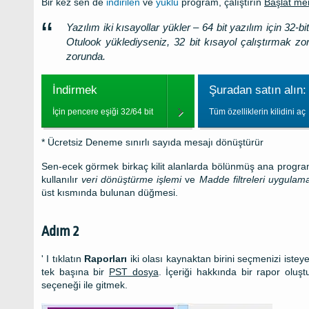
Bir kez sen de
indirilen
ve
yüklü
program, çalıştırın
Başlat m
Yazılım iki kısayollar yükler – 64 bit yazılım için 32-bit
Otulook yüklediyseniz, 32 bit kısayol çalıştırmak zo
zorunda.
İndirmek
Şuradan satın alın:
İçin pencere eşiği 32/64 bit
Tüm özelliklerin kilidini aç
* Ücretsiz Deneme sınırlı sayıda mesajı dönüştürür
Sen-ecek görmek birkaç kilit alanlarda bölünmüş ana program 
kullanılır
veri dönüştürme işlemi
ve
Madde filtreleri uygulam
üst kısmında bulunan düğmesi.
Adım 2
' I tıklatın
Raporları
iki olası kaynaktan birini seçmenizi iste
tek başına bir
PST
dosya
. İçeriği hakkında bir rapor oluşt
seçeneği ile gitmek.