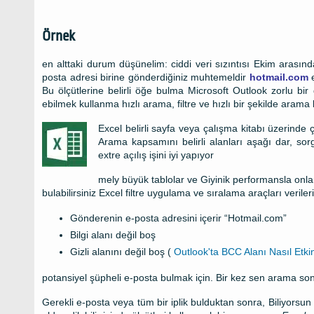
Örnek
en alttaki durum düşünelim: ciddi veri sızıntısı Ekim arasınd
posta adresi birine gönderdiğiniz muhtemeldir
hotmail.com
e
Bu ölçütlerine belirli öğe bulma
Microsoft Outlook
zorlu bir 
ebilmek kullanma hızlı arama, filtre ve hızlı bir şekilde aram
Excel
belirli sayfa veya çalışma kitabı üzerinde 
Arama kapsamını belirli alanları aşağı dar, sor
extre açılış işini iyi yapıyor
mely büyük tablolar ve Giyinik performansla onlarla
bulabilirsiniz
Excel
filtre uygulama ve sıralama araçları verileri
Gönderenin e-posta adresini içerir
“Hotmail.com”
Bilgi alanı değil boş
Gizli alanını değil boş (
Outlook'ta BCC Alanı Nasıl Etkinle
potansiyel şüpheli e-posta bulmak için. Bir kez sen arama sonu
Gerekli e-posta veya tüm bir iplik bulduktan sonra, Biliyor