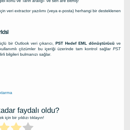
gibi konu ve Tarih aralığı- ve sen are bitmiş!
in veri extractor yazılımı (veya e-posta) herhangi bir desteklenen
icisi
çlü bir
Outlook
veri çıkarıcı,
PST
Hedef
EML
dönüştürücü
ve
kullanımlı çözümler bu içeriği üzerinde tam kontrol sağlar
PST
rli bilgileri bulmanızı sağlar.
aktarma
adar faydalı oldu?
için bir yıldızı tıklayın!