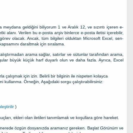
a meydana geldiğini biliyorum 1 ve Aralık 12, ve sızıntı içeren e-
tki alanı. Verilen bu e-posta arşiv binlerce e-posta iletisi içerebilir,
görev olacak. Ancak, tüm bilgileri olduktan
Microsoft Excel
, sen-
a kapsamını daraltmak için sıralama.
çalıştırmadan arama sağlar, satırlar ve sütunlar tarafından arama,
gular büyük küçük harf duyarlı olun ve daha fazla. Ayrıca, Excel
 çalışmak için izin. Belirli bir bilginin ile nispeten kolayca
ni kullanma. Örneğin, Aşağıdaki sorgu çalıştırabilirsiniz:
ştirilir
)
çları, ekleri olan iletileri tanımlamak ve koşullara göre hareket.
sun nerede özgün dosyanızda aramanız gereken. Başlat
Görünüm
ve