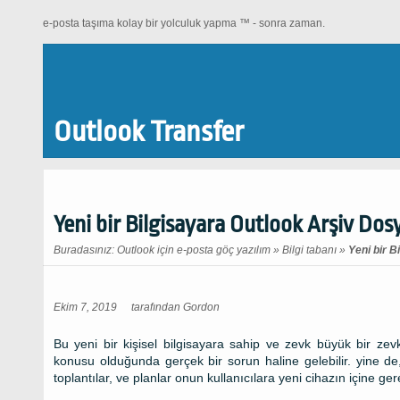
e-posta taşıma kolay bir yolculuk yapma ™ - sonra zaman.
Outlook Transfer
Yeni bir Bilgisayara Outlook Arşiv Do
Buradasınız:
Outlook için e-posta göç yazılım
»
Bilgi tabanı
»
Yeni bir 
Ekim 7, 2019
tarafından
Gordon
Bu yeni bir kişisel bilgisayara sahip ve zevk büyük bir ze
konusu olduğunda gerçek bir sorun haline gelebilir. yine de,
toplantılar, ve planlar onun kullanıcılara yeni cihazın içine gere