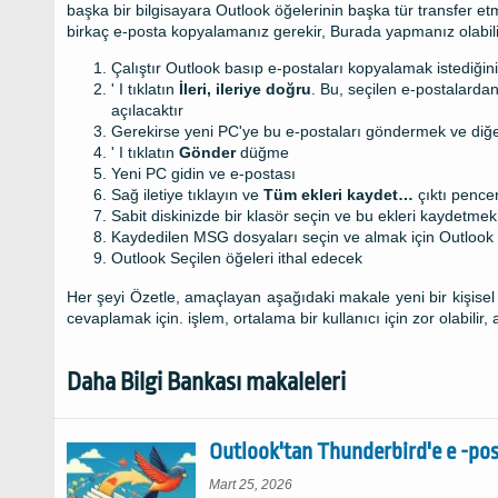
başka bir bilgisayara Outlook öğelerinin başka tür transfer e
birkaç e-posta kopyalamanız gerekir, Burada yapmanız olabili
Çalıştır Outlook basıp e-postaları kopyalamak istediğin
' I tıklatın
İleri, ileriye doğru
. Bu, seçilen e-postalarda
açılacaktır
Gerekirse yeni PC'ye bu e-postaları göndermek ve diğer 
' I tıklatın
Gönder
düğme
Yeni PC gidin ve e-postası
Sağ iletiye tıklayın ve
Tüm ekleri kaydet…
çıktı pence
Sabit diskinizde bir klasör seçin ve bu ekleri kaydetme
Kaydedilen MSG dosyaları seçin ve almak için Outlook 
Outlook Seçilen öğeleri ithal edecek
Her şeyi Özetle, amaçlayan aşağıdaki makale yeni bir kişisel
cevaplamak için. işlem, ortalama bir kullanıcı için zor olabili
Daha Bilgi Bankası makaleleri
Outlook'tan Thunderbird'e e -post
Mart 25, 2026