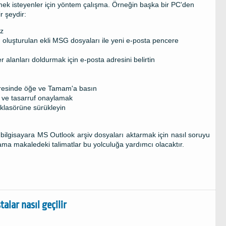
tmek isteyenler için yöntem çalışma. Örneğin başka bir PC'den
r şeydir:
iz
n oluşturulan ekli MSG dosyaları ile yeni e-posta pencere
alanları doldurmak için e-posta adresini belirtin
resinde öğe ve Tamam'a basın
k ve tasarruf onaylamak
klasörüne sürükleyin
 bilgisayara MS Outlook arşiv dosyaları aktarmak için nasıl soruyu
r, ama makaledeki talimatlar bu yolculuğa yardımcı olacaktır.
alar nasıl geçilir