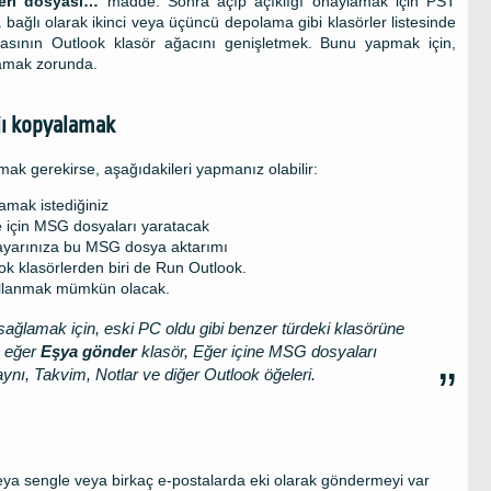
eri dosyası…
madde. Sonra açıp açıklığı onaylamak için PST
bağlı olarak ikinci veya üçüncü depolama gibi klasörler listesinde
yasının Outlook klasör ağacını genişletmek. Bunu yapmak için,
lamak zorunda.
jı kopyalamak
mak gerekirse, aşağıdakileri yapmanız olabilir:
lamak istediğiniz
e için MSG dosyaları yaratacak
isayarınıza bu MSG dosya aktarımı
k klasörlerden biri de Run Outlook.
kullanmak mümkün olacak.
 sağlamak için, eski PC oldu gibi benzer türdeki klasörüne
k eğer
Eşya gönder
klasör, Eğer içine MSG dosyaları
 aynı, Takvim, Notlar ve diğer Outlook öğeleri.
eya sengle veya birkaç e-postalarda eki olarak göndermeyi var