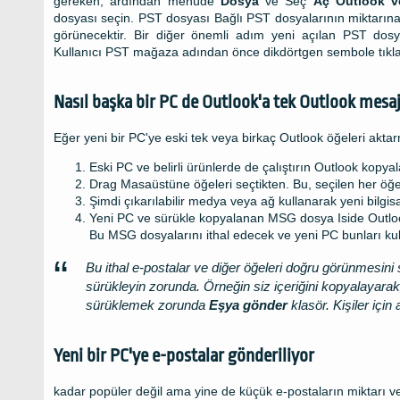
gereken, ardından menüde
Dosya
ve Seç
Aç Outlook v
dosyası seçin. PST dosyası Bağlı PST dosyalarının miktarına 
görünecektir. Bir diğer önemli adım yeni açılan PST dos
Kullanıcı PST mağaza adından önce dikdörtgen sembole tık
Nasıl başka bir PC de Outlook'a tek Outlook mesa
Eğer yeni bir PC'ye eski tek veya birkaç Outlook öğeleri aktar
Eski PC ve belirli ürünlerde de çalıştırın Outlook kopya
Drag Masaüstüne öğeleri seçtikten. Bu, seçilen her öğ
Şimdi çıkarılabilir medya veya ağ kullanarak yeni bilg
Yeni PC ve sürükle kopyalanan MSG dosya Iside Outloo
Bu MSG dosyalarını ithal edecek ve yeni PC bunları 
Bu ithal e-postalar ve diğer öğeleri doğru görünmesini
sürükleyin zorunda. Örneğin siz içeriğini kopyalayara
sürüklemek zorunda
Eşya gönder
klasör. Kişiler için
Yeni bir PC'ye e-postalar gönderiliyor
kadar popüler değil ama yine de küçük e-postaların miktarı v