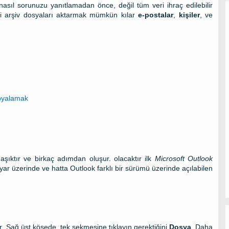
nasıl sorunuzu yanıtlamadan önce, değil tüm veri ihraç edilebilir
bi arşiv dosyaları aktarmak mümkün kılar
e-postalar
,
kişiler
, ve
opyalamak
şıktır ve birkaç adımdan oluşur. olacaktır ilk
Microsoft Outlook
sayar üzerinde ve hatta Outlook farklı bir sürümü üzerinde açılabilen
r. Sağ üst köşede, tek sekmesine tıklayın gerektiğini
Dosya
. Daha