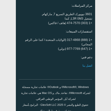
مركز المراسلات:
3601 نيويورك الطريق السريع 7, ماركهام,
تشغيل L3R 0M3, كندا
+1 (303) 474-7570 (هاتف / فاكس)
استفسارات المبيعات:
+1 (888) 317-4868 (الولايات المتحدة / كندا على الرقم
المجاني)
+1 (647) 977-7769 (دولي)
دعم فني:
اتصل بنا
Microsoft®, Windows® و Outlook® علامات تجارية مسجلة
لشركة Microsoft®. تفاحة, ماك, و Mac OS هي علامات تجارية
لشركة أبل, المؤتمر الوطني العراقي.
حقوق الطبع والنشر © 2025
GlexSoft LLC
- البرامج بأسعار
معقولة وموثوق بها بالنسبة لك.