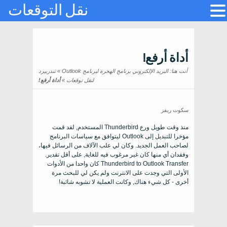
نقل التوقعات
أداة أرفع!
أنت هنا:
البريد الإلكتروني برنامج الهجرة لبرنامج Outlook
»
ثندربيرد
لنقل توقعات
»
أداة أرفع!
سكوت ريفز
منذ وقت طويل ورع
Thunderbird
المستخدم, لقد قمت
مؤخرا للتبديل إلى
Outlook
ليتوافق مع سياسات البرنامج
لصاحب العمل الجديد. وكان لي علب الآلاف من الرسائل فيها،
وفقدان أي منها كان غير مرغوب فيه للغاية, على أقل تقدير.
Thunderbird to Outlook Transfer
كان واحدا من الأدوات
الأولى التي وجدت على الانترنت ولم يكن لي للبحث مرة
أخرى - كل شيء هناك, وكانت العملية لا تشوبه شائبة!