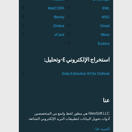
MailCOPA
EML
Becky!
MSG
Zimbra
Gmail
vCard
Mbox
Eudora
استخراج الإلكتروني E-وتحليل:
Data Extraction Kit for Outlook
عنا
GlexSoft LLC هي مطور لخط واسع من المتخصصين
أدوات تحويل البيانات لتطبيقات البريد الإلكتروني الشائعة.
المزيد عنا...