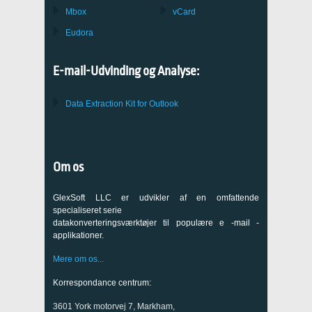
Mbox
vCard
Eudora
E-mail-Udvinding og Analyse:
Data Extraction Kit for Outlook
Om os
GlexSoft LLC er udvikler af en omfattende
specialiseret serie
datakonverteringsværktøjer til populære e -mail -
applikationer.
Mere om os...
Korrespondance centrum:
3601 York motorvej 7, Markham,