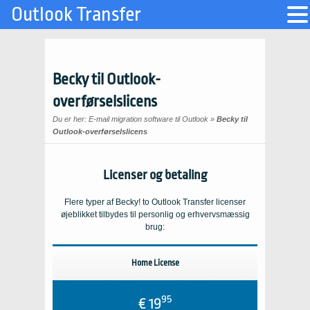
Outlook Transfer
Becky til Outlook-
overførselslicens
Du er her:
E-mail migration software til Outlook
»
Becky til
Outlook-overførselslicens
Licenser og betaling
Flere typer af
Becky! to Outlook Transfer
licenser
øjeblikket tilbydes til personlig og erhvervsmæssig
brug:
Home License
95
€ 19