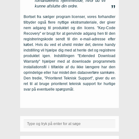
forhandlerens hjemmeside, hvor du vil
kunne afslutte din ordre.
Bortset fra sælger program licenser, vores forhandler
tilbyder også flere nyttige ekstramateriale, der giver
nem adgang til produktet og din licens. "Key-Code
Recovery" er brugt for at genvinde adgang hen til den
registreringskode sendt til din e-mail-adresse efter
købet. Hvis du ved et uheld mister det, denne handy
indstilling vil hjælpe dig med at hente det og registrere
produktet igen. Indstillingen "Extended Download
Warranty" hjælper med at downloade programmets
installationsfil i tilfælde af du ikke længere har den
oprindelige eller har mistet den dataoverføre samkøre.
Den tredie, "Prioriteret Teknisk Support", giver du en
ret til at bruge prioriteret teknisk support for hurtige
svar på eventuelle spørgsmål.