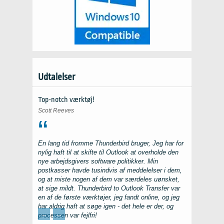
Udtalelser
Top-notch værktøj!
Scott Reeves
En lang tid fromme
Thunderbird
bruger, Jeg har for
nylig haft til at skifte til
Outlook
at overholde den
nye arbejdsgivers software politikker. Min
postkasser havde tusindvis af meddelelser i dem,
og at miste nogen af dem var særdeles uønsket,
at sige mildt.
Thunderbird to Outlook Transfer
var
en af ​​de første værktøjer, jeg fandt online, og jeg
har aldrig haft at søge igen - det hele er der, og
←
→
processen var fejlfri!