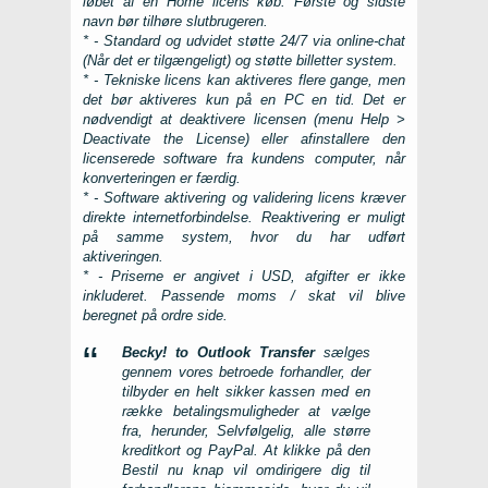
løbet af en Home licens køb. Første og sidste
navn bør tilhøre slutbrugeren.
* - Standard og udvidet støtte 24/7 via online-chat
(Når det er tilgængeligt) og støtte billetter system.
* - Tekniske licens kan aktiveres flere gange, men
det bør aktiveres kun på en
PC
en tid. Det er
nødvendigt at deaktivere licensen (menu
Help >
Deactivate the License
) eller afinstallere den
licenserede software fra kundens computer, når
konverteringen er færdig.
* - Software aktivering og validering licens kræver
direkte internetforbindelse. Reaktivering er muligt
på samme system, hvor du har udført
aktiveringen.
* - Priserne er angivet i USD, afgifter er ikke
inkluderet. Passende moms / skat vil blive
beregnet på ordre side.
Becky! to Outlook Transfer
sælges
gennem vores betroede forhandler, der
tilbyder en helt sikker kassen med en
række betalingsmuligheder at vælge
fra, herunder, Selvfølgelig, alle større
kreditkort og PayPal. At klikke på den
Bestil nu
knap vil omdirigere dig til