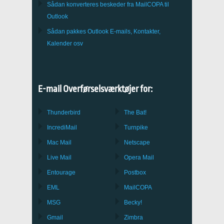
Sådan konverteres beskeder fra
MailCOPA
til
Outlook
Sådan pakkes
Outlook
E-mails, Kontakter,
Kalender osv
E-mail Overførselsværktøjer for:
Thunderbird
The Bat!
IncrediMail
Turnpike
Mac Mail
Netscape
Live Mail
Opera Mail
Entourage
Postbox
EML
MailCOPA
MSG
Becky!
Gmail
Zimbra