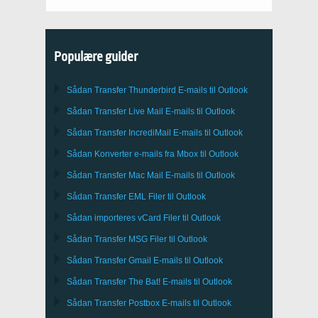
Populære guider
Sådan Transfer
Thunderbird
E-mails til Outlook
Sådan Transfer
Live Mail
E-mails til
Outlook
Sådan Transfer
IncrediMail
E-mails til
Outlook
Sådan Konverter e-mails fra
Mbox
til
Outlook
Sådan Transfer
Mac Mail
E-mails til
Outlook
Sådan Transfer
EML
Filer til
Outlook
Sådan importeres
vCard
Filer til
Outlook
Sådan Transfer
MSG
Filer til
Outlook
Sådan Transfer
Gmail
E-mails til
Outlook
Sådan Transfer
The Bat!
E-mails til
Outlook
Sådan Transfer
Postbox
E-mails til Outlook