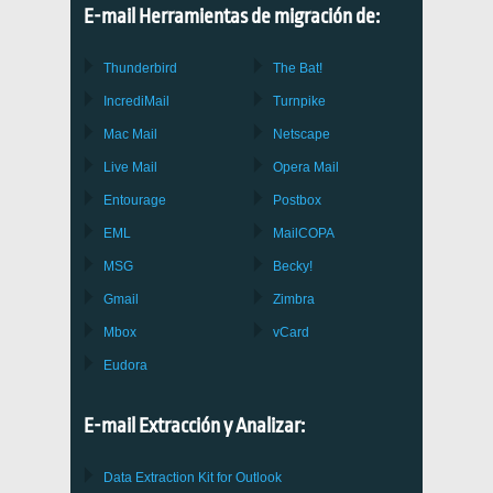
E-mail Herramientas de migración de:
Thunderbird
The Bat!
IncrediMail
Turnpike
Mac Mail
Netscape
Live Mail
Opera Mail
Entourage
Postbox
EML
MailCOPA
MSG
Becky!
Gmail
Zimbra
Mbox
vCard
Eudora
E-mail Extracción y Analizar:
Data Extraction Kit for Outlook