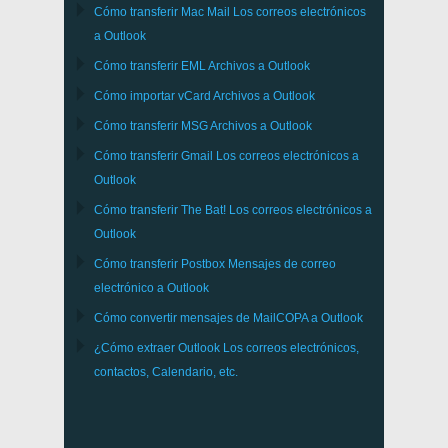
Cómo transferir
Mac Mail
Los correos electrónicos
a
Outlook
Cómo transferir
EML
Archivos a
Outlook
Cómo importar
vCard
Archivos a
Outlook
Cómo transferir
MSG
Archivos a
Outlook
Cómo transferir
Gmail
Los correos electrónicos a
Outlook
Cómo transferir
The Bat!
Los correos electrónicos a
Outlook
Cómo transferir
Postbox
Mensajes de correo
electrónico a Outlook
Cómo convertir mensajes de
MailCOPA
a Outlook
¿Cómo extraer
Outlook
Los correos electrónicos,
contactos, Calendario, etc.