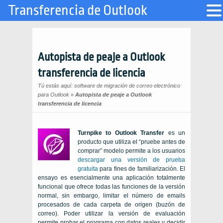
Transferencia de Outlook
Autopista de peaje a Outlook
transferencia de licencia
Tú estás aquí:
software de migración de correo electrónico
para Outlook
»
Autopista de peaje a Outlook
transferencia de licencia
Turnpike to Outlook Transfer
es un
producto que utiliza el “pruebe antes de
comprar” modelo permite a los usuarios
descargar una versión de prueba
gratuita
para fines de familiarización. El
ensayo es esencialmente una aplicación totalmente
funcional que ofrece todas las funciones de la versión
normal, sin embargo, limitar el número de emails
procesados de cada carpeta de origen (buzón de
correo). Poder utilizar la versión de evaluación
permite probar el programa con datos reales y decidir