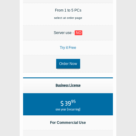
From 1 to 5 PCs
select at order page
Server use -
NO
Try it Free
Order Now
Business License
95
$ 39
one year (recurring)
For Commercial Use