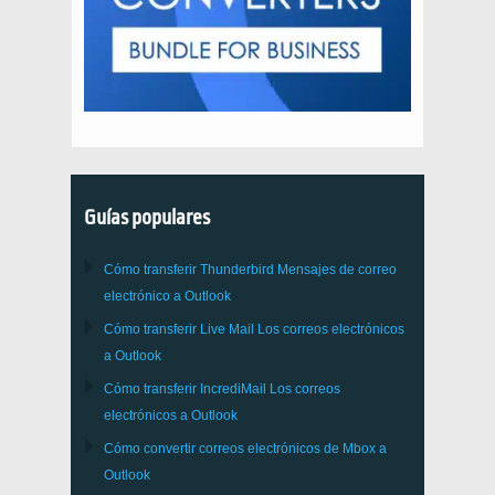
Guías populares
Cómo transferir
Thunderbird
Mensajes de correo
electrónico a Outlook
Cómo transferir
Live Mail
Los correos electrónicos
a
Outlook
Cómo transferir
IncrediMail
Los correos
electrónicos a
Outlook
Cómo convertir correos electrónicos de
Mbox
a
Outlook