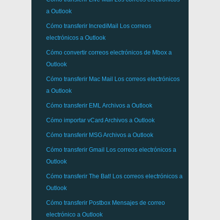
a
Outlook
Cómo transferir
IncrediMail
Los correos
electrónicos a
Outlook
Cómo convertir correos electrónicos de
Mbox
a
Outlook
Cómo transferir
Mac Mail
Los correos electrónicos
a
Outlook
Cómo transferir
EML
Archivos a
Outlook
Cómo importar
vCard
Archivos a
Outlook
Cómo transferir
MSG
Archivos a
Outlook
Cómo transferir
Gmail
Los correos electrónicos a
Outlook
Cómo transferir
The Bat!
Los correos electrónicos a
Outlook
Cómo transferir
Postbox
Mensajes de correo
electrónico a Outlook