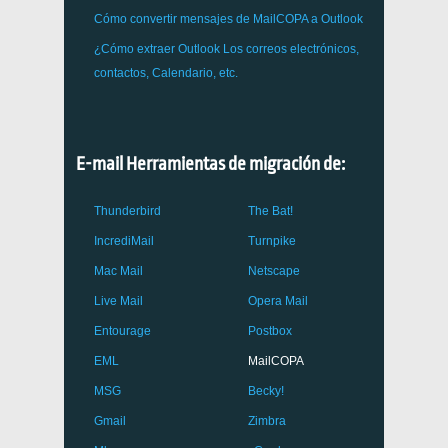
Cómo convertir mensajes de
MailCOPA
a Outlook
¿Cómo extraer
Outlook
Los correos electrónicos,
contactos, Calendario, etc.
E-mail Herramientas de migración de:
Thunderbird
The Bat!
IncrediMail
Turnpike
Mac Mail
Netscape
Live Mail
Opera Mail
Entourage
Postbox
EML
MailCOPA
MSG
Becky!
Gmail
Zimbra