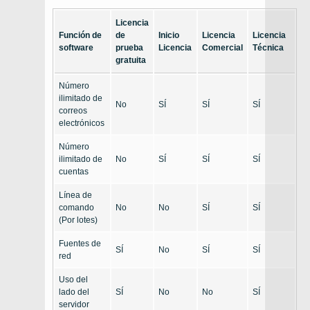
Licencia
Función de
de
Inicio
Licencia
Licencia
software
prueba
Licencia
Comercial
Técnica
gratuita
Número
ilimitado de
No
SÍ
SÍ
SÍ
correos
electrónicos
Número
ilimitado de
No
SÍ
SÍ
SÍ
cuentas
Línea de
comando
No
No
SÍ
SÍ
(Por lotes)
Fuentes de
SÍ
No
SÍ
SÍ
red
Uso del
lado del
SÍ
No
No
SÍ
servidor