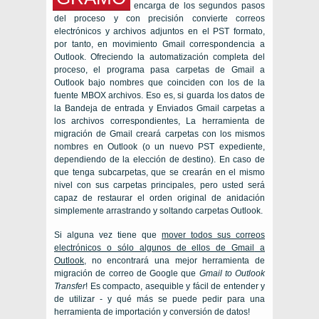
encarga de los segundos pasos
del proceso y con precisión convierte correos
electrónicos y archivos adjuntos en el
PST
formato,
por tanto, en movimiento Gmail correspondencia a
Outlook. Ofreciendo la automatización completa del
proceso, el programa pasa carpetas de Gmail a
Outlook bajo nombres que coinciden con los de la
fuente
MBOX
archivos. Eso es, si guarda los datos de
la Bandeja de entrada y Enviados
Gmail
carpetas a
los archivos correspondientes, La herramienta de
migración de Gmail creará carpetas con los mismos
nombres en
Outlook
(o un nuevo
PST
expediente,
dependiendo de la elección de destino). En caso de
que tenga subcarpetas, que se crearán en el mismo
nivel con sus carpetas principales, pero usted será
capaz de restaurar el orden original de anidación
simplemente arrastrando y soltando carpetas
Outlook
.
Si alguna vez tiene que
mover todos sus correos
electrónicos o sólo algunos de ellos de
Gmail
a
Outlook
, no encontrará una mejor herramienta de
migración de correo de Google que
Gmail to Outlook
Transfer
! Es compacto, asequible y fácil de entender y
de utilizar - y qué más se puede pedir para una
herramienta de importación y conversión de datos!