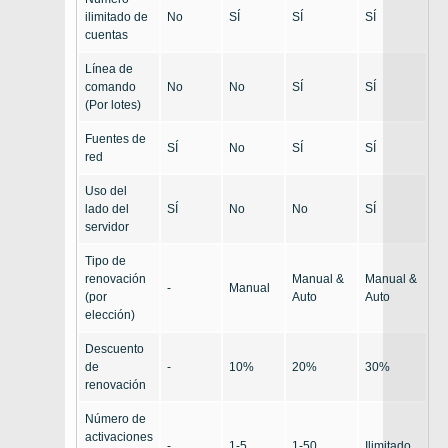
ilimitado de
No
SÍ
SÍ
SÍ
cuentas
Línea de
comando
No
No
SÍ
SÍ
(Por lotes)
Fuentes de
SÍ
No
SÍ
SÍ
red
Uso del
lado del
SÍ
No
No
SÍ
servidor
Tipo de
renovación
Manual &
Manual &
-
Manual
(por
Auto
Auto
elección)
Descuento
de
-
10%
20%
30%
renovación
Número de
activaciones
-
1-5
1-50
Ilimitado