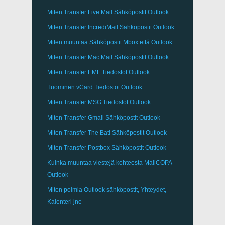
Miten Transfer
Live Mail
Sähköpostit
Outlook
Miten Transfer
IncrediMail
Sähköpostit
Outlook
Miten muuntaa Sähköpostit
Mbox
että
Outlook
Miten Transfer
Mac Mail
Sähköpostit
Outlook
Miten Transfer
EML
Tiedostot
Outlook
Tuominen
vCard
Tiedostot
Outlook
Miten Transfer
MSG
Tiedostot
Outlook
Miten Transfer
Gmail
Sähköpostit
Outlook
Miten Transfer
The Bat!
Sähköpostit
Outlook
Miten Transfer
Postbox
Sähköpostit Outlook
Kuinka muuntaa viestejä kohteesta
MailCOPA
Outlook
Miten poimia
Outlook
sähköpostit, Yhteydet,
Kalenteri jne