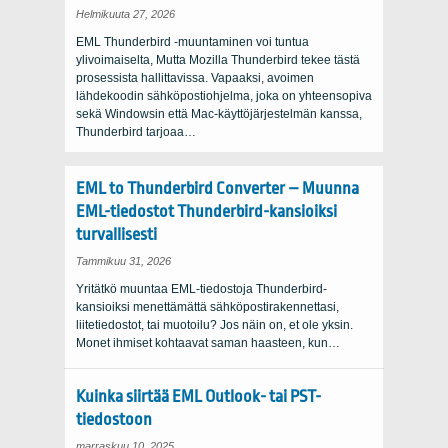
Helmikuuta 27, 2026
EML Thunderbird -muuntaminen voi tuntua
ylivoimaiselta, Mutta Mozilla Thunderbird tekee tästä
prosessista hallittavissa. Vapaaksi, avoimen
lähdekoodin sähköpostiohjelma, joka on yhteensopiva
sekä Windowsin että Mac-käyttöjärjestelmän kanssa,
Thunderbird tarjoaa…
EML to Thunderbird Converter – Muunna
EML-tiedostot Thunderbird-kansioiksi
turvallisesti
Tammikuu 31, 2026
Yritätkö muuntaa EML-tiedostoja Thunderbird-
kansioiksi menettämättä sähköpostirakennettasi,
liitetiedostot, tai muotoilu? Jos näin on, et ole yksin.
Monet ihmiset kohtaavat saman haasteen, kun…
Kuinka siirtää EML Outlook- tai PST-
tiedostoon
marraskuu 10, 2025