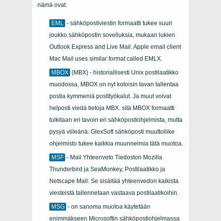
nämä ovat:
EML
- sähköpostiviestin formaatti tukee suuri
joukko sähköpostin sovelluksia, mukaan lukien
Outlook Express and Live Mail. Apple email client
Mac Mail uses similar format called EMLX.
MBOX
(MBX)
- historiallisesti
Unix
postilaatikko
muodossa,
MBOX
on nyt kotoisin tavan tallentaa
postia kymmeniä postityökalut. Ja muut voivat
helposti viedä tietoja
MBX
. sitä
MBOX
formaatti
tulkitaan eri tavoin eri sähköpostiohjelmista, mutta
pysyä viileänä:
GlexSoft
sähköposti muuttoliike
ohjelmisto tukee kaikkia muunnelmia tätä muotoa.
MSF
- Mail Yhteenveto Tiedoston Mozilla
Thunderbird ja SeaMonkey, Postilaatikko ja
Netscape Mail. Se sisältää yhteenvedon kaikista
viesteistä tallennetaan vastaava postilaatikoihin.
MSG
- on sanoma muotoa käytetään
enimmäkseen Microsoftin sähköpostiohjelmassa