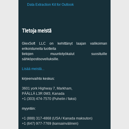
Data Extraction Kit for Outlook
Tietoja meistä
GlexSoft LLC on kehittänyt laajan valikoiman
erikoistuneita tuotteita
tietojen muuntotyökalut suosituille
sähköpostisovelluksille.
Lisää meistä...
kirjeenvaihto keskus:
3601 york Highway 7, Markham,
PÄÄLLÄ L3R 0M3, Kanada
+1 (303) 474-7570 (Puhelin / faksi)
myyntiin:
+1 (888) 317-4868 (USA / Kanada maksuton)
+1 (647) 977-7769 (kansainvälinen)