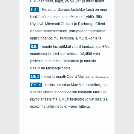
URL-osoitteita, logot, valokuvat, ja muut tiedot.
PST
- Personal Storage taulukko
(.pst)
on oma
kehittämä tiedostomuoto
Microsoft
yhtiö. Sitä
käyttävät
Microsoft Outlook
ja
Exchange Client
viestien tallentamiseen, yhteystiedot, nimitykset,
muistiinpanot, muistutuksia ja muita kohteita.
IML
–
muoto
IncrediMail
viestit luodaan ote EML
muodossa ja siksi sitä voidaan käyttää vain
yhdessä
IncrediMail
tietokanta ja muusta
sisällöstä
Message Store
.
MBS
–
oma formaatti
Opera Mail
sanansaattaja.
EMLX
- tiedostomuotoa
Mac Mail
sovellus, joka
sisältää yhden ainoan viestin koodattu
Mac OS
käyttöjärjestelmä.
EMLX
tiedostot voivat sisältää
osoittimia tallennettu erikseen liitteitä.