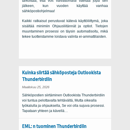
tarkoittaa, että voit vaivattomasti vaeltaa jopa sen
jälkeen, kun vuoden käyttää vanhaa
sähköpostiohjelmaa!
Kaikki ratkaisut perustuvat kätevä käyttöliittymä, joka
sisältää minimiin Ohjausliitännät ja optiot. Tietojen
muuntaminen prosessi on täysin automatisoitu, mikä
tekee tuotteistamme loistava valinta ei-ammattilaisten.
Kuinka siirtää sähköposteja Outlookista
Thunderbirdiin
Maaliskuu 25, 2026
Sähköpostien siirtäminen Outlookista Thunderbirdiin
voi tuntua pelottavalta tehtävältä, Mutta oikealla
työkalulla ja ohjauksella, Se voi olla sujuva prosessi.
Tapataan yhteen ja kävellä…
EML: n tuominen Thunderbirdiin