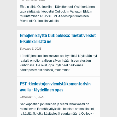
EML:n siirto Outlookiin – Käyttöohjeet Yksinkertainen
tapa siirtää sähköpostisi Outlookiin Vaivaton EML:n
muuntaminen PST:ksi EML-tiedostojen tuominen
Microsoft Outlookiin voi olla…
Emojien käyttö Outlookissa: Tuetut versiot
& Kuinka lisätä ne
Syyskuu 3, 2025
Lähettäjien suosion kasvaessa, hymiöitä käytetään nyt
laajalti emotionaalisen sävyn lisäämiseen viestien
vaihdossa. He ovat jopa löytäneet paikkansa
sähköpostiviestinnässä, molemmat…
PST -tiedostojen viemistä komentorivin
avulla - täydellinen opas
Toukokuu 19, 2025
Sähköpostien johtaminen ja vienti tehokkaasti on
ratkaisevan tärkeää yrityksille, tekniset ammattilaiset,
ja käyttäjät, jotka käsittelevät suuria määriä Outlook -