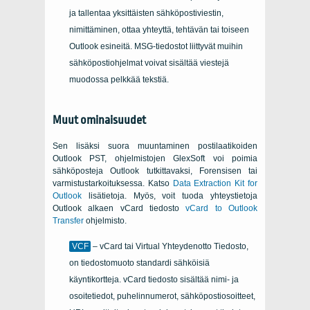
ja tallentaa yksittäisten sähköpostiviestin,
nimittäminen, ottaa yhteyttä, tehtävän tai toiseen
Outlook esineitä. MSG-tiedostot liittyvät muihin
sähköpostiohjelmat voivat sisältää viestejä
muodossa pelkkää tekstiä.
Muut ominaisuudet
Sen lisäksi suora muuntaminen postilaatikoiden
Outlook PST
, ohjelmistojen
GlexSoft
voi poimia
sähköposteja
Outlook
tutkittavaksi, Forensisen tai
varmistustarkoituksessa. Katso
Data Extraction Kit for
Outlook
lisätietoja. Myös, voit tuoda yhteystietoja
Outlook
alkaen
vCard
tiedosto
vCard to Outlook
Transfer
ohjelmisto.
VCF
– vCard
tai Virtual Yhteydenotto Tiedosto,
on tiedostomuoto standardi sähköisiä
käyntikortteja.
vCard
tiedosto sisältää nimi- ja
osoitetiedot, puhelinnumerot, sähköpostiosoitteet,