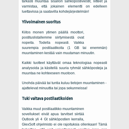
tarkasti muuntaa sisällön sähköpostiviestit, liitteet ja
varmistaa, että jokainen elementti on edelleen
luettavissa ja saatavilla kohdejärjestelmän!
Ylivoimainen suoritus
Kiitos monen ytimen päällä moottori,
postituslistallemme siirtymisestä ovat
nopeita. Todella nopeasti. Vaikka
suurempia postilaatikoita (1 GB tai enemmän)
muuntaminen kestää vain muutaman minuutin.
Kaikki tuotteet käyttävät omaa teknologiaa nopeasti
analysoida ja käsitellä suuria ryhmät sähköposteja ja
muuntaa ne kohteeseen muotoon.
Unohda päivää tai tuntia kuluu tietojen muuntaminen -
ajattelevat minuuttia tai jopa sekunneissa!
Tuki valtava postilaatikoiden
Vaikka muut postilaatikko muuntaminen
sovellukset eivät apua tarvitset siirtää
Outlook
yli 4 Gt sähköpostien kerralla,
GlexSoft
ohjelmisto ei ole rajoituksia ollenkaan! Tämä