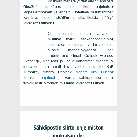
Koskaan menetä yhden viestin ansiosta
GlexSoft
sähköposti muuttoliike ohjelmisto!
Nopeatempoinen ja erittäin luotettava muuntaminen
varmistaa koko sisällön postilaatikoista päätyä
Microsoft Outlook tili.
Ohjelmistomme tuottaa vaivatonta
muuttoa kaikki sähköpostiohjelmat,
jotka ovat suosittuja nyt tai aiemmin
suosittu menneisyydessä lukien
Thunderbird, Gmail, Outlook Express,
Exchange, Mac Mail
ja useita vähemmän tunnettuja,
mutta edelleen laajalti käytetty ohjelmisto:
The Bat!,
Turnpike, Zimbra, Postbox
.
Napata yksi
Outlook
Transfer
ohjelmat
ja varma sähköpostiisi tiedot
turvallisesti ja tarkasti muuntaa
Microsoft Outlook
.
Sähköpostin siirto-ohjelmiston
ominaisuudet