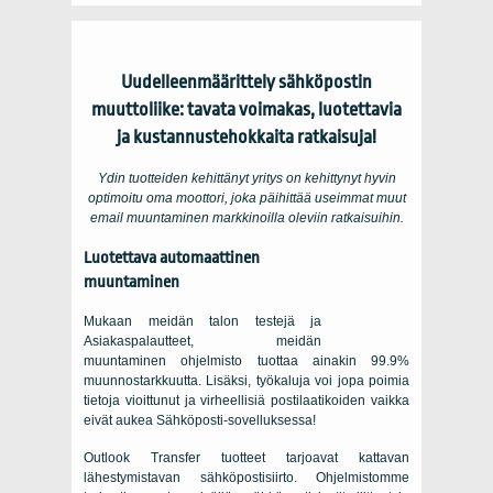
Uudelleenmäärittely sähköpostin
muuttoliike: tavata voimakas, luotettavia
ja kustannustehokkaita ratkaisuja!
Ydin tuotteiden kehittänyt yritys on kehittynyt hyvin
optimoitu oma moottori, joka päihittää useimmat muut
email muuntaminen markkinoilla oleviin ratkaisuihin.
Luotettava automaattinen
muuntaminen
Mukaan meidän talon testejä ja
Asiakaspalautteet, meidän
muuntaminen ohjelmisto tuottaa ainakin 99.9%
muunnostarkkuutta. Lisäksi, työkaluja voi jopa poimia
tietoja vioittunut ja virheellisiä postilaatikoiden vaikka
eivät aukea Sähköposti-sovelluksessa!
Outlook Transfer
tuotteet tarjoavat kattavan
lähestymistavan sähköpostisiirto. Ohjelmistomme