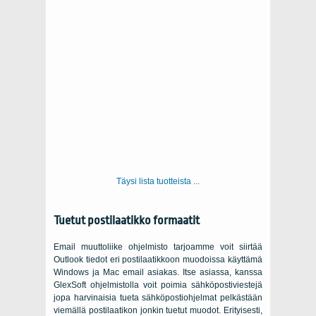
Täysi lista tuotteista ...
Tuetut postilaatikko formaatit
Email muuttoliike ohjelmisto tarjoamme voit siirtää
Outlook
tiedot eri postilaatikkoon muodoissa käyttämä
Windows
ja
Mac
email asiakas. Itse asiassa, kanssa
GlexSoft
ohjelmistolla voit poimia sähköpostiviestejä
jopa harvinaisia ​​tueta sähköpostiohjelmat pelkästään
viemällä postilaatikon jonkin tuetut muodot. Erityisesti,