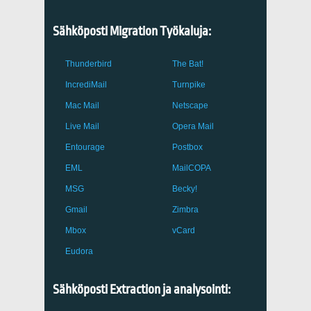
Sähköposti Migration Työkaluja:
Thunderbird
The Bat!
IncrediMail
Turnpike
Mac Mail
Netscape
Live Mail
Opera Mail
Entourage
Postbox
EML
MailCOPA
MSG
Becky!
Gmail
Zimbra
Mbox
vCard
Eudora
Sähköposti Extraction ja analysointi: