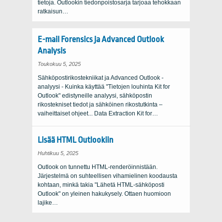
tietoja. Outlookin tiedonpoistosarja tarjoaa tehokkaan
ratkaisun…
E-mail Forensics ja Advanced Outlook
Analysis
Toukokuu 5, 2025
Sähköpostirikostekniikat ja Advanced Outlook -
analyysi - Kuinka käyttää "Tietojen louhinta Kit for
Outlook" edistyneille analyysi, sähköpostin
rikostekniset tiedot ja sähköinen rikostutkinta –
vaiheittaiset ohjeet... Data Extraction Kit for…
Lisää HTML Outlookiin
Huhtikuu 5, 2025
Outlook on tunnettu HTML-renderöinnistään.
Järjestelmä on suhteellisen vihamielinen koodausta
kohtaan, minkä takia "Lähetä HTML-sähköposti
Outlook" on yleinen hakukysely. Ottaen huomioon
lajike…