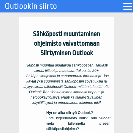
Outlookin siirto
Sähköposti muuntaminen
ohjelmisto vaivattomaan
Siirtyminen
Outlook
Helposti muuntaa gigatavua sähköpostien. Tarkasti
siirtää liitteet ja muotoilut. Tukea: lle 20+
sähköpostiohjelmat ja sanomaruutu formaatteja. Jos
käytät yksi suurimmista sähköpostin sovelluksia ja
täytyy siirtää sähköpostit
Outlook
, mitään tulee lähelle
Outlook Transfer tuotteiden kannalta nopeus ja
helppokäyttöisyys.
Nauti käyttäjäystävällinen
käyttöliittymä ja erinomainen tekninen tuki!
Nyt on aika siirtyä
Outlook
?
Entä kirjeenvaihto kaikki nuo vuodet
vielä tallennettu toiseen
sähköpostiohjelma?