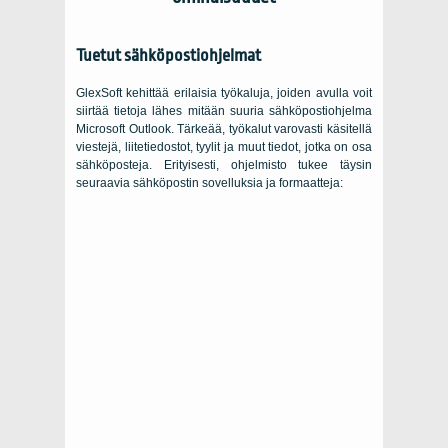
Tuetut sähköpostiohjelmat
GlexSoft
kehittää erilaisia ​​työkaluja, joiden avulla voit
siirtää tietoja lähes mitään suuria sähköpostiohjelma
Microsoft Outlook
. Tärkeää, työkalut varovasti käsitellä
viestejä, liitetiedostot, tyylit ja muut tiedot, jotka on osa
sähköposteja. Erityisesti, ohjelmisto tukee täysin
seuraavia sähköpostin sovelluksia ja formaatteja: