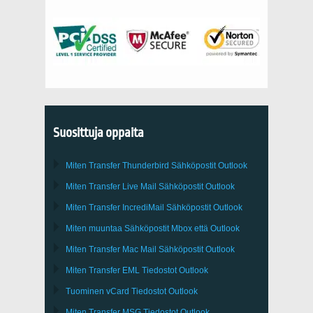
Suosittuja oppaita
Miten Transfer
Thunderbird
Sähköpostit Outlook
Miten Transfer
Live Mail
Sähköpostit
Outlook
Miten Transfer
IncrediMail
Sähköpostit
Outlook
Miten muuntaa Sähköpostit
Mbox
että
Outlook
Miten Transfer
Mac Mail
Sähköpostit
Outlook
Miten Transfer
EML
Tiedostot
Outlook
Tuominen
vCard
Tiedostot
Outlook
Miten Transfer
MSG
Tiedostot
Outlook