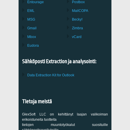
Entourage
Postbox
EML
MailCOPA
MSG
Becky!
Gmail
Zimbra
Mbox
vCard
Eudora
Sähköposti Extraction ja analysointi:
Data Extraction Kit for Outlook
Tietoja meistä
GlexSoft LLC on kehittänyt laajan valikoiman
erikoistuneita tuotteita
tietojen muuntotyökalut suosituille
sähköpostisovelluksille.