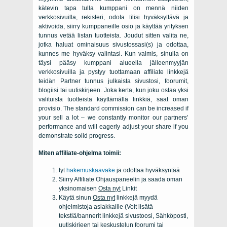
kätevin tapa tulla kumppani on mennä niiden
verkkosivuilla, rekisteri, odota tilisi hyväksyttävä ja
aktivoida, siirry kumppaneille osio ja käyttää yrityksen
tunnus vetää listan tuotteista. Joudut sitten valita ne,
jotka haluat ominaisuus sivustossasi(s) ja odottaa,
kunnes me hyväksy valintasi. Kun valmis, sinulla on
täysi pääsy kumppani alueella jälleenmyyjän
verkkosivuilla ja pystyy tuottamaan affiliate linkkejä
teidän Partner tunnus julkaista sivustosi, foorumit,
blogiisi tai uutiskirjeen. Joka kerta, kun joku ostaa yksi
valituista tuotteista käyttämällä linkkiä, saat oman
provisio.
The standard commission can be increased if
your sell a lot – we constantly monitor our partners’
performance and will eagerly adjust your share if you
demonstrate solid progress
.
Miten affiliate-ohjelma toimii:
tyt
hakemuskaavake
ja odottaa hyväksyntää
Siirry Affiliate Ohjauspaneelin ja saada oman
yksinomaisen
Osta nyt
Linkit
Käytä sinun
Osta nyt
linkkejä myydä
ohjelmistoja asiakkaille (Voit lisätä
tekstiä/bannerit linkkejä sivustoosi, Sähköposti,
uutiskirjeen tai keskustelun foorumi tai