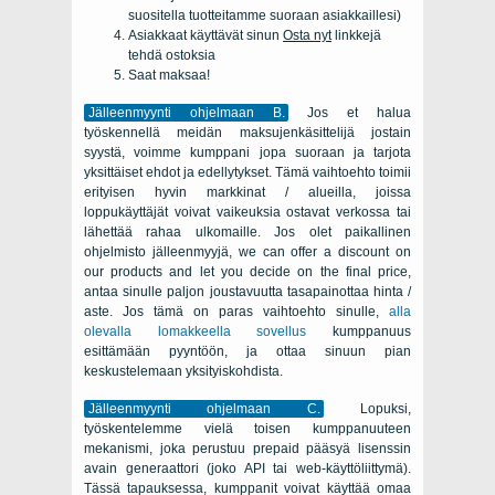
suositella tuotteitamme suoraan asiakkaillesi)
Asiakkaat käyttävät sinun
Osta nyt
linkkejä
tehdä ostoksia
Saat maksaa!
Jälleenmyynti ohjelmaan B.
Jos et halua
työskennellä meidän maksujenkäsittelijä jostain
syystä, voimme kumppani jopa suoraan ja tarjota
yksittäiset ehdot ja edellytykset. Tämä vaihtoehto toimii
erityisen hyvin markkinat / alueilla, joissa
loppukäyttäjät voivat vaikeuksia ostavat verkossa tai
lähettää rahaa ulkomaille. Jos olet paikallinen
ohjelmisto jälleenmyyjä,
we can offer a discount on
our products and let you decide on the final price
,
antaa sinulle paljon joustavuutta tasapainottaa hinta /
aste. Jos tämä on paras vaihtoehto sinulle,
alla
olevalla lomakkeella sovellus
kumppanuus
esittämään pyyntöön, ja ottaa sinuun pian
keskustelemaan yksityiskohdista.
Jälleenmyynti ohjelmaan C.
Lopuksi,
työskentelemme vielä toisen kumppanuuteen
mekanismi, joka perustuu prepaid pääsyä lisenssin
avain generaattori (joko API tai web-käyttöliittymä).
Tässä tapauksessa, kumppanit voivat käyttää omaa