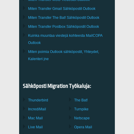
Miten Transfer
Gmail
Sähköpostit
Outlook
Miten Transfer
The Bat!
Sähköpostit
Outlook
Miten Transfer
Postbox
Sähköpostit Outlook
Kuinka muuntaa viestejä kohteesta
MailCOPA
Outlook
Miten poimia
Outlook
sähköpostit, Yhteydet,
Kalenteri jne
Sähköposti Migration Työkaluja:
Thunderbird
The Bat!
IncrediMail
Turnpike
Mac Mail
Netscape
Live Mail
Opera Mail