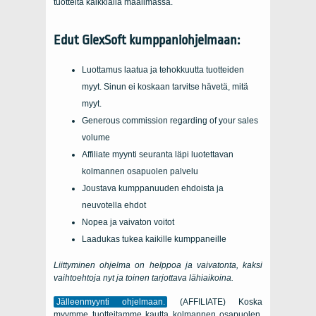
tuotteita kaikkialla maailmassa.
Edut GlexSoft kumppaniohjelmaan:
Luottamus laatua ja tehokkuutta tuotteiden
myyt. Sinun ei koskaan tarvitse hävetä, mitä
myyt.
Generous commission regarding of your sales
volume
Affiliate myynti seuranta läpi luotettavan
kolmannen osapuolen palvelu
Joustava kumppanuuden ehdoista ja
neuvotella ehdot
Nopea ja vaivaton voitot
Laadukas tukea kaikille kumppaneille
Liittyminen ohjelma on helppoa ja vaivatonta, kaksi
vaihtoehtoja nyt ja toinen tarjottava lähiaikoina.
Jälleenmyynti ohjelmaan.
(
AFFILIATE
) Koska
myymme tuotteitamme kautta kolmannen osapuolen,