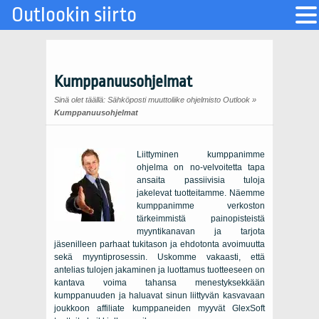
Outlookin siirto
Kumppanuusohjelmat
Sinä olet täällä:
Sähköposti muuttoliike ohjelmisto Outlook
»
Kumppanuusohjelmat
Liittyminen kumppanimme
ohjelma on no-velvoitetta tapa
ansaita passiivisia tuloja
jakelevat tuotteitamme. Näemme
kumppanimme verkoston
tärkeimmistä painopisteistä
myyntikanavan ja tarjota
jäsenilleen parhaat tukitason ja ehdotonta avoimuutta
sekä myyntiprosessin. Uskomme vakaasti, että
antelias tulojen jakaminen ja luottamus tuotteeseen on
kantava voima tahansa menestyksekkään
kumppanuuden ja haluavat sinun liittyvän kasvavaan
joukkoon affiliate kumppaneiden myyvät GlexSoft