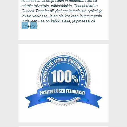
oli tuhansia viestejä niihin ja menettää niitä oli
erittäin toivottuja, vähintäänkin.
Thunderbird to
Outlook Transfer
oli yksi ensimmäisistä työkaluja
löysin verkossa, ja en ole koskaan joutunut etsiä
uudelleen - se on kaikki siellä, ja prosessi oli
←
→
virheetön!