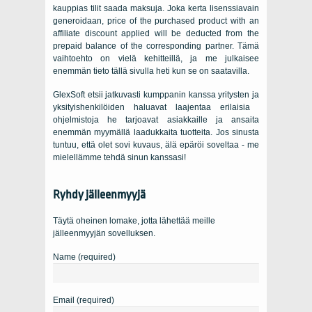
kauppias tilit saada maksuja. Joka kerta lisenssiavain
generoidaan,
price of the purchased product with an
affiliate discount applied will be deducted from the
prepaid balance of the corresponding partner
. Tämä
vaihtoehto on vielä kehitteillä, ja me julkaisee
enemmän tieto tällä sivulla heti kun se on saatavilla.
GlexSoft etsii jatkuvasti kumppanin kanssa yritysten ja
yksityishenkilöiden haluavat laajentaa erilaisia ​​
ohjelmistoja he tarjoavat asiakkaille ja ansaita
enemmän myymällä laadukkaita tuotteita. Jos sinusta
tuntuu, että olet sovi kuvaus, älä epäröi soveltaa - me
mielellämme tehdä sinun kanssasi!
Ryhdy jälleenmyyjä
Täytä oheinen lomake, jotta lähettää meille
jälleenmyyjän sovelluksen.
Name (required)
Email (required)