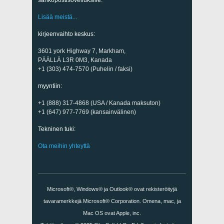
Lisää meistä...
kirjeenvaihto keskus:
3601 york Highway 7, Markham,
PÄÄLLÄ L3R 0M3, Kanada
+1 (303) 474-7570 (Puhelin / faksi)
myyntiin:
+1 (888) 317-4868 (USA / Kanada maksuton)
+1 (647) 977-7769 (kansainvälinen)
Tekninen tuki:
Ota meihin yhteyttä
Microsoft®, Windows® ja Outlook® ovat rekisteröityjä
tavaramerkkejä Microsoft® Corporation. Omena, mac, ja
Mac OS ovat Apple, inc.