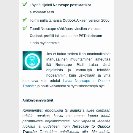
Löytää sijainti
Netscape
postilaatikot
automaattisesti
Toimii millä tahansa
Outlook
Alkaen version 2000
Tuonti
Netscape
sähköpostiviestien valittuun
Outlook
profiili
tai standalone
PST-tiedoston
tuoda myöhemmin
Jos et halua sotkea liian monimutkaiset
Manuaalinen muuntaminen aiheuttaa
ikä
Netscape Mail
, Lataa tämä
ohjelmisto ja varma-työ tehdään
nopeammin, kuin uskotkaan ja yhtä
luotettava kuin odotat.
Lataa
Netscape to Outlook
Transfer
ja nauti vaivatonta siirtymismenettelyä nyt!
Asiakkaiden arvostelut
Kommenttisi, ehdotuksia tai ajatuksia tulee olemaan
erittäin arvokas, koska me emme lopeta tehdä
parannuksia ohjelmistomme. Voit vapaasti lähettää
luokitus ja uudelleen noin
Netscape to Outlook
Transfer
Tuotteiden painikkeella alla. Me todella