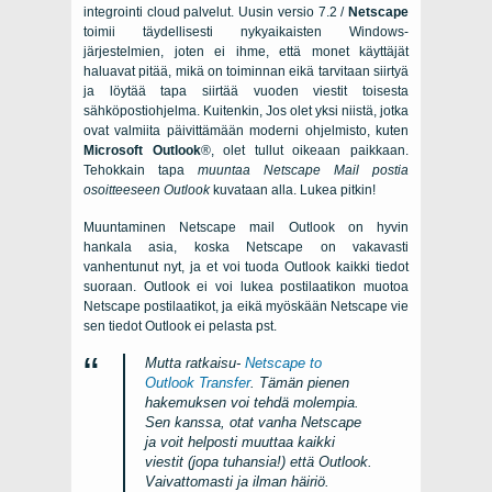
integrointi cloud palvelut. Uusin versio 7.2 /
Netscape
toimii täydellisesti nykyaikaisten Windows-
järjestelmien, joten ei ihme, että monet käyttäjät
haluavat pitää, mikä on toiminnan eikä tarvitaan siirtyä
ja löytää tapa siirtää vuoden viestit toisesta
sähköpostiohjelma. Kuitenkin, Jos olet yksi niistä, jotka
ovat valmiita päivittämään moderni ohjelmisto, kuten
Microsoft Outlook
®, olet tullut oikeaan paikkaan.
Tehokkain tapa
muuntaa
Netscape Mail
postia
osoitteeseen
Outlook
kuvataan alla. Lukea pitkin!
Muuntaminen
Netscape
mail
Outlook
on hyvin
hankala asia, koska
Netscape
on vakavasti
vanhentunut nyt, ja et voi tuoda
Outlook
kaikki tiedot
suoraan.
Outlook
ei voi lukea postilaatikon muotoa
Netscape
postilaatikot, ja eikä myöskään
Netscape
vie
sen tiedot
Outlook
ei pelasta pst.
Mutta ratkaisu-
Netscape to
Outlook Transfer
. Tämän pienen
hakemuksen voi tehdä molempia.
Sen kanssa, otat vanha
Netscape
ja voit helposti muuttaa kaikki
viestit (jopa tuhansia!) että
Outlook
.
Vaivattomasti ja ilman häiriö.