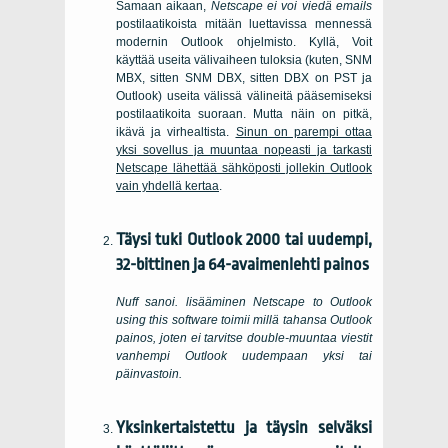
Samaan aikaan,
Netscape
ei voi viedä emails
postilaatikoista mitään luettavissa mennessä
modernin
Outlook
ohjelmisto. Kyllä, Voit
käyttää useita välivaiheen tuloksia (kuten, SNM
MBX, sitten SNM DBX, sitten DBX on PST ja
Outlook
) useita välissä välineitä pääsemiseksi
postilaatikoita suoraan. Mutta näin on pitkä,
ikävä ja virhealtista.
Sinun on parempi ottaa
yksi sovellus ja muuntaa nopeasti ja tarkasti
Netscape
lähettää sähköposti jollekin
Outlook
vain yhdellä kertaa
.
Täysi tuki
Outlook
2000 tai uudempi,
32-bittinen ja 64-avaimenlehti painos
Nuff sanoi. lisääminen
Netscape to Outlook
using this software
toimii millä tahansa
Outlook
painos, joten ei tarvitse double-muuntaa viestit
vanhempi
Outlook
uudempaan yksi tai
päinvastoin.
Yksinkertaistettu ja täysin selväksi