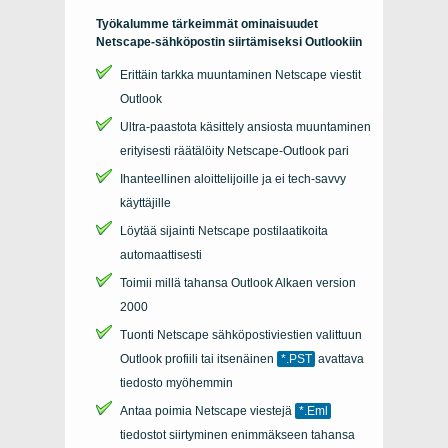
Työkalumme tärkeimmät ominaisuudet
Netscape-sähköpostin siirtämiseksi Outlookiin
Erittäin tarkka muuntaminen
Netscape
viestit
Outlook
Ultra-paastota käsittely ansiosta muuntaminen
erityisesti räätälöity
Netscape-Outlook
pari
Ihanteellinen aloittelijoille ja ei tech-savvy
käyttäjille
Löytää sijainti
Netscape
postilaatikoita
automaattisesti
Toimii millä tahansa
Outlook
Alkaen version
2000
Tuonti
Netscape
sähköpostiviestien valittuun
Outlook
profiili tai itsenäinen
*.PST
avattava
tiedosto myöhemmin
Antaa poimia Netscape viestejä
*.Eml
tiedostot siirtyminen enimmäkseen tahansa