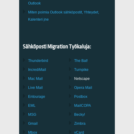
Outlook
Miten poimia
Outlook
sähköpostit, Yhteydet,
Kalenteri jne
Sähköposti Migration Työkaluja:
Thunderbird
The Bat!
IncrediMail
Turnpike
Mac Mail
Netscape
Live Mail
Opera Mail
Entourage
Postbox
EML
MailCOPA
MSG
Becky!
Gmail
Zimbra
Mbox
vCard