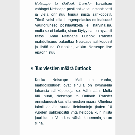
Netscape to Outlook Transfer
havaitsee
vahingot
Netscape
postilaatikot automaattisesti
ja vielä onnistuu toipua niistä sähköpostit.
Tämä voisi olla hengenpelastus-ominaisuus!
Vaurioituneet postilaatikoita ei harvinaisia,
mutta se ei tarkoita, sinun täytyy sanoa hyvästit
tietosi. Anna Netscape Outlook Transfer
mahdollisuus palauttaa Netscape sähköpostit
ja lisää ne Outlookin, vaikka Netscape itse
epäonnistuu.
Tuo viestien määrä
Outlook
Koska
Netscape Mail
on vanha,
mahdollisuudet ovat sinulla on kymmeniä
tuhansia sähköposteja se. Vähintään. Mutta
älä huoli,
Netscape to Outlook Transfer
onnistuneesti käsitellä viestien määrä. Ohjelma
toimii erittäin suuria tietokantoja (kuten 10
vuoden sähköpostit) yhtä helppoa kuin niistä
juuri luonut. Vain kesti vähän kauemmin, se on
siinä.