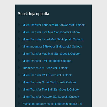
Suosittuja oppaita
Miten Transfer
Thunderbird
Sähköpostit Outlook
Miten Transfer
Live Mail
Sähköpostit
Outlook
Miten Transfer
IncrediMail
Sähköpostit
Outlook
Miten muuntaa Sähköpostit
Mbox
että
Outlook
Miten Transfer
Mac Mail
Sähköpostit
Outlook
Miten Transfer
EML
Tiedostot
Outlook
Tuominen
vCard
Tiedostot
Outlook
Miten Transfer
MSG
Tiedostot
Outlook
Miten Transfer
Gmail
Sähköpostit
Outlook
Miten Transfer
The Bat!
Sähköpostit
Outlook
Miten Transfer
Postbox
Sähköpostit Outlook
Kuinka muuntaa viestejä kohteesta
MailCOPA