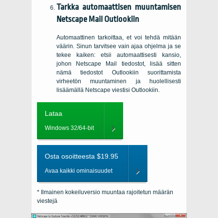
Tarkka automaattisen muuntamisen
Netscape Mail Outlookiin
Automaattinen tarkoittaa, et voi tehdä mitään
väärin. Sinun tarvitsee vain ajaa ohjelma ja se
tekee kaiken: etsii automaattisesti kansio,
johon Netscape Mail tiedostot, lisää sitten
nämä tiedostot Outlookiin suorittamista
virheetön muuntaminen ja huolellisesti
lisäämällä Netscape viestisi Outlookiin.
Lataa
Windows 32/64-bit
Osta osoitteesta $19.95
Avaa kaikki ominaisuudet
* Ilmainen kokeiluversio muuntaa rajoitetun määrän
viestejä