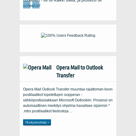
uudelleen - se on kaikki siellä, ja prosessi oli
←
→
virheetön!
Opera Mail to Outlook
Transfer
Opera Mail Outlook Transfer muuntaa rajattoman koon
postilaatikot lopetettujen oopperan -
sähköpostiasiakkaan Microsoft Outlookiin. Prosessi on
automaattinen merkitys ohjelma havaitsee sijainnin *
.mbs postilaatikot tiedostoja ...
Yksityiskohdat >