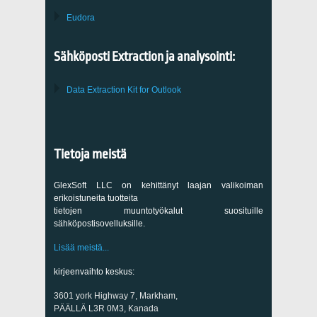
Eudora
Sähköposti Extraction ja analysointi:
Data Extraction Kit for Outlook
Tietoja meistä
GlexSoft LLC on kehittänyt laajan valikoiman
erikoistuneita tuotteita
tietojen muuntotyökalut suosituille
sähköpostisovelluksille.
Lisää meistä...
kirjeenvaihto keskus:
3601 york Highway 7, Markham,
PÄÄLLÄ L3R 0M3, Kanada