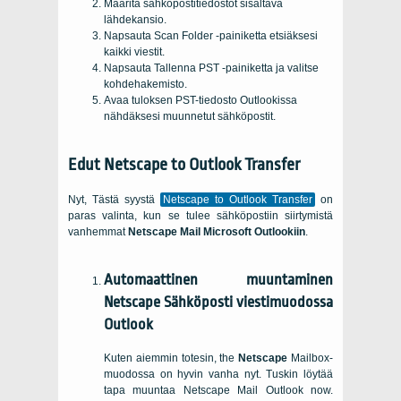
Määritä sähköpostitiedostot sisältävä
lähdekansio.
Napsauta Scan Folder -painiketta etsiäksesi
kaikki viestit.
Napsauta Tallenna PST -painiketta ja valitse
kohdehakemisto.
Avaa tuloksen PST-tiedosto Outlookissa
nähdäksesi muunnetut sähköpostit.
Edut
Netscape to Outlook Transfer
Nyt, Tästä syystä
Netscape to Outlook Transfer
on
paras valinta, kun se tulee sähköpostiin siirtymistä
vanhemmat
Netscape Mail
Microsoft Outlookiin
.
Automaattinen muuntaminen
Netscape
Sähköposti viestimuodossa
Outlook
Kuten aiemmin totesin, the
Netscape
Mailbox-
muodossa on hyvin vanha nyt. Tuskin löytää
tapa muuntaa Netscape Mail
Outlook now
.