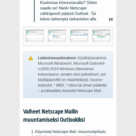
Kuulostaa kiinnostavalta? Sitten
saada se! Hanki Netscape
sähköpostit päästä Outlook. Tai
lukea tarkempia tarkastelun alla.
Laitteistovaatimukset:
Käyttöjärjestelmä
Microsoft Windows®, Microsoft Outlook®
v.2000-2019 Windows (Itsenäinen
kokoonpano, ainakin yksi paikallinen .pst
käyttäjäprofiili on määritettävä). Source-
tiedostot: *.MBX, *.mbox tai ilman päätettä
– postilaatikko tiedostot
Netscape Mail
Vaiheet Netscape Mailin
muuntamiseksi Outlookiksi
Käynnistä Netscape Mail -muunnostyökalu.