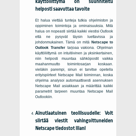
käyttöliittymä on suunniteltu
helposti saavuttaa tavoite
Et halua viettää tunteja tutkia ohjelmiston ja
oppiminen toimintoja ja ominaisuuksia. Mitä
halua on nopeasti siirtää kaikki viestisi
Outlook
että ne pysyvät täysin luettavissa ja
johdonmukainen. Tämä on mitä
Netscape to
Outlook Transfer
tarjoaa vakiona. Ohjelman
käyttöliittymä on intuitiivinen ja yksinkertainen,
niin helposti muuntaa sähköpostit vaikka
maahanmuutto toimintosarjan koskaan.
vieläkin parempi, sinun ei tarvitse opetella
erityispiirteet Netscape Mail toiminnan, koska
ohjelma analysoi automaattisesti asennuksen
Netscape Mail asiakkaan ja määrittää kaikki
parametrit tarpeen muuntaa Netscape Mail
Outlookiin.
Ainutlaatuinen teollisuudelle: Voit
siirtää viestit vahingoittuneiden
Netscape
tiedostot liian!