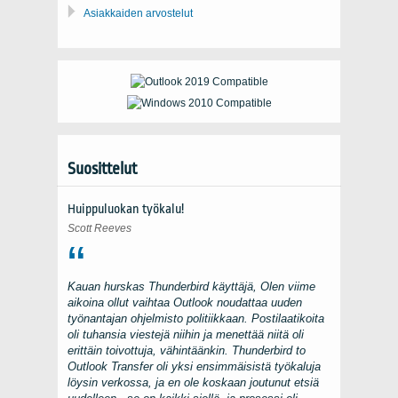
Asiakkaiden arvostelut
Suosittelut
Huippuluokan työkalu!
Scott Reeves
Kauan hurskas
Thunderbird
käyttäjä, Olen viime
aikoina ollut vaihtaa
Outlook
noudattaa uuden
työnantajan ohjelmisto politiikkaan. Postilaatikoita
oli tuhansia viestejä niihin ja menettää niitä oli
erittäin toivottuja, vähintäänkin.
Thunderbird to
Outlook Transfer
oli yksi ensimmäisistä työkaluja
löysin verkossa, ja en ole koskaan joutunut etsiä