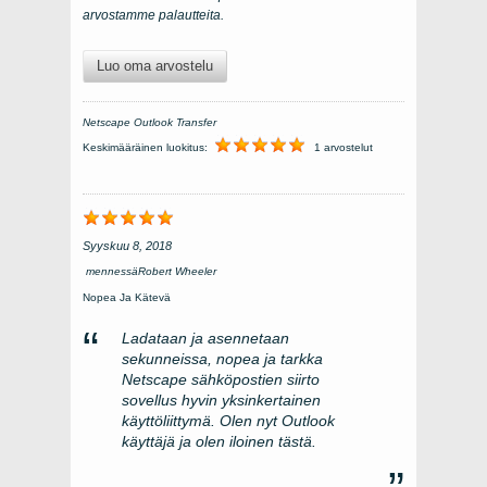
arvostamme palautteita.
Luo oma arvostelu
Netscape Outlook Transfer
Keskimääräinen luokitus:
1 arvostelut
Syyskuu 8, 2018
mennessä
Robert Wheeler
Nopea Ja Kätevä
Ladataan ja asennetaan
sekunneissa, nopea ja tarkka
Netscape sähköpostien siirto
sovellus hyvin yksinkertainen
käyttöliittymä. Olen nyt Outlook
käyttäjä ja olen iloinen tästä.