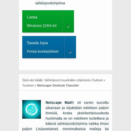
sähköpostiohjelma
Lataa
Windows 32/64-bit
Saada lupa
Poista koekäytökset
Sinä olet täällä:
Sähköposti muuttoliike ohjelmisto Outlook
»
Tuotteet
»
Netscape Outlook Transfer
Netscape Mail
® oli varsin suosittu
aikanaan ja käytetään edelleen paljon
ihmisiä, koska yksinkertaisuudesta
huolimatta se on edelleen luotettava ja
kätevä sähköpostiohjelma vaikka ilman
paljon Lisäasetukset, monimutkaisia malleja tai