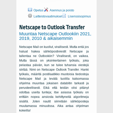
Opetus
Asennus ja poisto
Laitteistovaatimukset
Lisenssisopimus
Netscape to Outlook Transfer
Muuntaa Netscape Outlookiin 2021,
2019, 2010 & aikaisemmin
Netscape Mail on kuollut, virallisesti. Mutta entä jos
haluat hakea sähköpostiviestit Netscape ja
tallentaa ne Outlookiin? Virallisesti, on vaikea.
Mutta tässä on yksinkertainen työkalu, joka
pelastaa päivän, kun se tulee tuhansia viestejä
siirtää. Nimi on Netscape Outlook Transfer. Hanki
työkalu, määritä postilaatikko muotoisia tiedostoja
Netscape Mail ja levätä tuolilla katsomassa
ohjelma muuntaa jokaisen databitin tarkasti ja
perusteellisesti. Eikä että teidän olisi pitänyt
odottaa useita tunteja; itse asiassa työkalu on
erittäin nopea ansiosta kehittyneitä algoritmeja
sisällä. Joten nautit siirretään sähköposteja
muutamassa minuutissa. Aika antaa ohjelman
kokeilla!