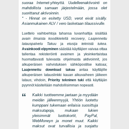
suoraa Internet-yhteyttä. Uudelleenaktivointi on
mahdollista samaan järjestelmään, jossa olet
suorittanut aktivoinnin.
* - Hinnat on esitetty USD, verot eivät sisälly.
Asianmukainen ALV / vero lasketaan tilaussivulle.
Luettelo vaihtoehtoja tahansa luvanhaltija sisältää
avain ilmaista koodikielellä recovery
,
Laajennettu
latauspalvelu Takuu
ja
etusija teknistä tukea
.
Avainkoodi elpyminen
säästää käyttäjien vaivaa ottaa
tallentaa rekisteröinti avaimen ja yksinkertaistaa
huomattavasti tulevasta ohjelmasta aktivoinnit, jos
alkuperäisen vahvistuksen sähköpostitse katoaa;
Laajennettu download takuu
antaa käyttäjille
alkuperäisen latauslinkki kauan alkuvaiheen jälkeen
lataus; vihdoin,
Priority tekninen tuki
että käyttäjän
pyynnöt käsitellään mahdollisimman nopeasti.
Kaikki tuotteemme jaetaan ja myydään
meidän jälleenmyyjä, Yhtiön luotettu
kumppani tukemaan erilaisia ​​suosittuja
maksutapoja, mukaan lukien
yleisimmät luottokortit,
PayPal
,
WebMoneyn ja monet muut. Kaikki
maksut ovat turvallisia ja suojattu