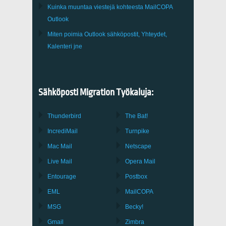
Kuinka muuntaa viestejä kohteesta
MailCOPA
Outlook
Miten poimia
Outlook
sähköpostit, Yhteydet,
Kalenteri jne
Sähköposti Migration Työkaluja:
Thunderbird
The Bat!
IncrediMail
Turnpike
Mac Mail
Netscape
Live Mail
Opera Mail
Entourage
Postbox
EML
MailCOPA
MSG
Becky!
Gmail
Zimbra