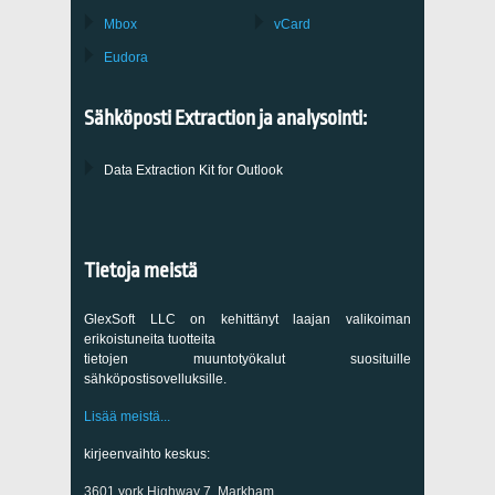
Mbox
vCard
Eudora
Sähköposti Extraction ja analysointi:
Data Extraction Kit for Outlook
Tietoja meistä
GlexSoft LLC on kehittänyt laajan valikoiman
erikoistuneita tuotteita
tietojen muuntotyökalut suosituille
sähköpostisovelluksille.
Lisää meistä...
kirjeenvaihto keskus:
3601 york Highway 7, Markham,