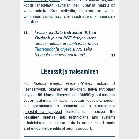
koodi lähetetään käyttäjän heti lupansa maksu on
vastaanotettu. Kun aktivoitu, ohjelma on valmis
toimimaan välittömästi ja ei vaadi mitään ylimääräistä
lataukset.
Lisätietoja
Data Extraction Kit for
Outlook
ja sen
PST
tietojen vienti
ominaisuuksia eri tilanteissa, katso
Tuotetiedot
ja
ohjeet
sivut, sekä
tapauskohtaisesti oppitunnit.
Lisenssit ja maksaminen
sitä
Outlook
tietojen vienti ohjelma
mukana 3
lisenssityypit, jokainen on tarkoitettu tietyn tyyppinen
käyttö. sitä
Home lisenssi
on räätälöity satunnaista
tiedon louhinnan ja käytön useaan
kotitietokoneiden
,
kun
Toimiluvan
on tarkoitettu datan muuntamista
järjestöt ja yritykset
kaikenlaisia. Lopuksi, the
Tekninen lisenssi
lets technicians and systems
administrators to extract data in an unlimited mode
and enjoy the benefits of priority support
.