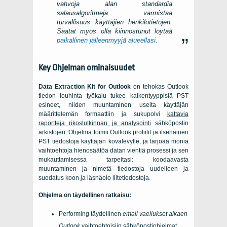
vahvoja alan standardia
salausalgoritmeja varmistaa
turvallisuus käyttäjien henkilötietojen.
Saatat myös olla kiinnostunut löytää
paikallinen jälleenmyyjä alueellasi
.
Key Ohjelman ominaisuudet
Data Extraction Kit for Outlook
on tehokas
Outlook
tiedon louhinta työkalu tukee kaikentyyppisiä
PST
esineet, niiden muuntaminen useita käyttäjän
määrittelemän formaattiin ja sukupolvi
kattavia
raportteja rikostutkinnan ja analysointi
sähköpostin
arkistojen. Ohjelma toimii
Outlook
profiilit ja itsenäinen
PST
tiedostoja käyttäjän kovalevylle, ja tarjoaa monia
vaihtoehtoja hienosäätöä datan vientiä prosessi ja sen
mukauttamisessa tarpeitasi: koodaavasta
muuntaminen ja nimetä tiedostoja uudelleen ja
suodatus koon ja läsnäolo liitetiedostoja.
Ohjelma on täydellinen ratkaisu:
Performing täydellinen
email vaellukset alkaen
Outlook
vaihtoehtoisiin sähköpostiohjelmat