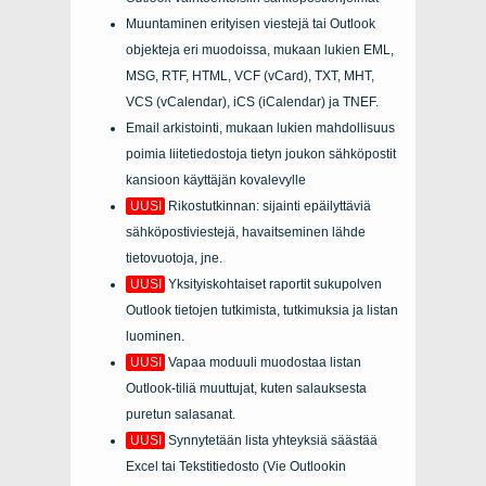
Muuntaminen erityisen viestejä tai
Outlook
objekteja eri muodoissa, mukaan lukien
EML,
MSG, RTF, HTML, VCF (vCard), TXT, MHT,
VCS (vCalendar), iCS (iCalendar)
ja
TNEF
.
Email arkistointi, mukaan lukien mahdollisuus
poimia liitetiedostoja tietyn joukon sähköpostit
kansioon käyttäjän kovalevylle
UUSI
Rikostutkinnan: sijainti epäilyttäviä
sähköpostiviestejä, havaitseminen lähde
tietovuotoja, jne.
UUSI
Yksityiskohtaiset raportit sukupolven
Outlook tietojen tutkimista, tutkimuksia ja listan
luominen.
UUSI
Vapaa moduuli muodostaa listan
Outlook-tiliä muuttujat, kuten salauksesta
puretun salasanat.
UUSI
Synnytetään lista yhteyksiä säästää
Excel tai Tekstitiedosto (Vie Outlookin