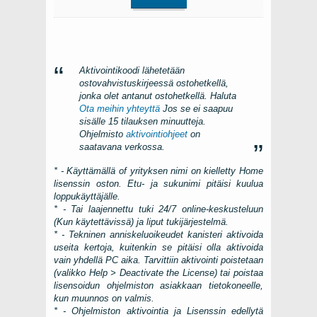
Aktivointikoodi lähetetään
ostovahvistuskirjeessä ostohetkellä,
jonka olet antanut ostohetkellä. Haluta
Ota meihin yhteyttä
Jos se ei saapuu
sisälle 15 tilauksen minuutteja.
Ohjelmisto
aktivointiohjeet
on
saatavana verkossa.
* - Käyttämällä of yrityksen nimi on kielletty Home
lisenssin oston. Etu- ja sukunimi pitäisi kuulua
loppukäyttäjälle.
* - Tai laajennettu tuki 24/7 online-keskusteluun
(Kun käytettävissä) ja liput tukijärjestelmä.
* - Tekninen anniskeluoikeudet kanisteri aktivoida
useita kertoja, kuitenkin se pitäisi olla aktivoida
vain yhdellä
PC
aika. Tarvittiin aktivointi poistetaan
(valikko
Help > Deactivate the License
) tai poistaa
lisensoidun ohjelmiston asiakkaan tietokoneelle,
kun muunnos on valmis.
* - Ohjelmiston aktivointia ja Lisenssin edellytä