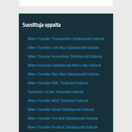
Suosittuja oppaita
Miten Transfer
Thunderbird
Sähköpostit Outlook
Miten Transfer
Live Mail
Sähköpostit
Outlook
Miten Transfer
IncrediMail
Sähköpostit
Outlook
Miten muuntaa Sähköpostit
Mbox
että
Outlook
Miten Transfer
Mac Mail
Sähköpostit
Outlook
Miten Transfer
EML
Tiedostot
Outlook
Tuominen
vCard
Tiedostot
Outlook
Miten Transfer
MSG
Tiedostot
Outlook
Miten Transfer
Gmail
Sähköpostit
Outlook
Miten Transfer
The Bat!
Sähköpostit
Outlook
Miten Transfer
Postbox
Sähköpostit Outlook