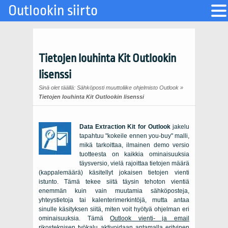
Outlookin siirto
Tietojen louhinta Kit Outlookin
lisenssi
Sinä olet täällä:
Sähköposti muuttoliike ohjelmisto Outlook
»
Tietojen louhinta Kit Outlookin lisenssi
Data Extraction Kit for Outlook
jakelu
tapahtuu "kokeile ennen you-buy" malli,
mikä tarkoittaa, ilmainen demo versio
tuotteesta on kaikkia ominaisuuksia
täysversio, vielä rajoittaa tietojen määrä
(kappalemäärä) käsitellyt jokaisen tietojen vienti
istunto. Tämä tekee siitä täysin tehoton vientiä
enemmän kuin vain muutamia sähköposteja,
yhteystietoja tai kalenterimerkintöjä, mutta antaa
sinulle käsityksen siitä, miten voit hyötyä ohjelman eri
ominaisuuksia. Tämä
Outlook
vienti- ja email
rikosteknisen työkalu
aktivoidaan antamalla erityinen