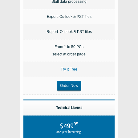
Staff data processing
Export: Outlook & PST files
Report: Outlook & PST files
From 1 to 50 PCs
select at order page
Try it Free
Order Now
Technical License
95
$499
one year (recurring)