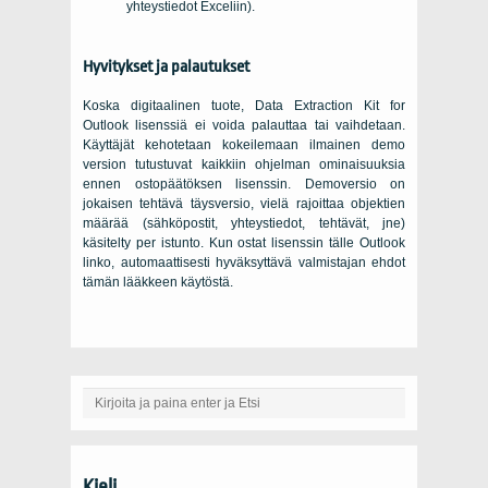
yhteystiedot Exceliin).
Hyvitykset ja palautukset
Koska digitaalinen tuote,
Data Extraction Kit for
Outlook
lisenssiä ei voida palauttaa tai vaihdetaan.
Käyttäjät kehotetaan kokeilemaan ilmainen demo
version tutustuvat kaikkiin ohjelman ominaisuuksia
ennen ostopäätöksen lisenssin. Demoversio on
jokaisen tehtävä täysversio, vielä rajoittaa objektien
määrää (sähköpostit, yhteystiedot, tehtävät, jne)
käsitelty per istunto. Kun ostat lisenssin tälle Outlook
linko, automaattisesti hyväksyttävä valmistajan ehdot
tämän lääkkeen käytöstä.
Kieli