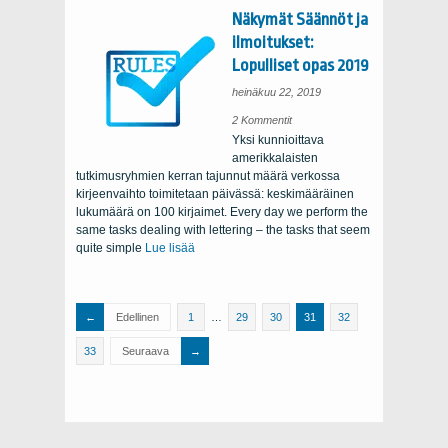
Näkymät Säännöt ja
ilmoitukset:
Lopulliset opas 2019
heinäkuu 22, 2019
on
2 Kommentit
Outlook
Yksi kunnioittava
Rules
and
amerikkalaisten
Alerts
:
Lopulliset
tutkimusryhmien kerran tajunnut määrä verkossa
opas
2019
kirjeenvaihto toimitetaan päivässä: keskimääräinen
lukumäärä on 100 kirjaimet.
Every day we perform the
same tasks dealing with lettering – the tasks that seem
quite simple
Lue lisää
Edellinen
1
…
29
30
31
32
33
Seuraava