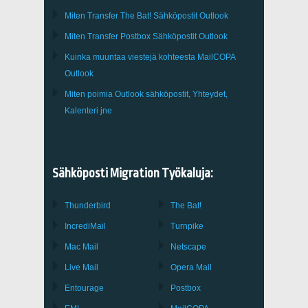
Miten Transfer
The Bat!
Sähköpostit
Outlook
Miten Transfer
Postbox
Sähköpostit Outlook
Kuinka muuntaa viestejä kohteesta
MailCOPA
Outlook
Miten poimia
Outlook
sähköpostit, Yhteydet,
Kalenteri jne
Sähköposti Migration Työkaluja:
Thunderbird
The Bat!
IncrediMail
Turnpike
Mac Mail
Netscape
Live Mail
Opera Mail
Entourage
Postbox