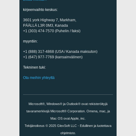
kirjeenvaihto keskus:
3601 york Highway 7, Markham,
PÄÄLLÄ L3R 0M3, Kanada
+1 (303) 474-7570 (Puhelin / faksi)
myyntiin:
+1 (888) 317-4868 (USA / Kanada maksuton)
+1 (647) 977-7769 (kansainvälinen)
Tekninen tuki:
Ota meihin yhteyttä
Microsoft®, Windows® ja Outlook® ovat rekisteröityjä
tavaramerkkejä Microsoft® Corporation. Omena, mac, ja
Mac OS ovat Apple, inc.
Tekijänoikeus © 2025
GlexSoft LLC
- Edullinen ja luotettava
ohjelmisto.