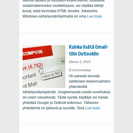
sallivat lajittelu ja suodatus kirjeenvaihto, sisältävät
sisäänrakennetun osoitekirjaasi, voi näyttää liitetyt
kuvat, sekä tunnistaa HTML-koodia. Jokaisella
Windows-sähköpostiohjelmalla on oma
Lue lisää
Kuinka lisätä Gmail-
tilin Outlookiin
Elokuu 5, 2019
on
Ei kommentteja
How
On parasta seurata
to
add
sähköisen kirjeenvaihdon
a
Gmail
yhtenäisillä
account
to
sähköpostiympäristö. Jongleerausta useita sovelluksia
Outlook
on usein vaivalloista. Tästä syystä, käyttäjä voi haluta
yhdistää Google ja Outlook kokemus. Tällainen
yhdistelmä on järkevä ja suosittu. Sinä
Lue lisää