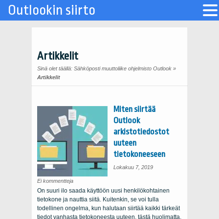
Outlookin siirto
Artikkelit
Sinä olet täällä:
Sähköposti muuttoliike ohjelmisto Outlook
»
Artikkelit
Miten siirtää
Outlook
arkistotiedostot
uuteen
tietokoneeseen
Lokakuu 7, 2019
siitä
Ei kommentteja
miten
On suuri ilo saada käyttöön uusi henkilökohtainen
siirtää
Outlook
tietokone ja nauttia siitä. Kuitenkin, se voi tulla
arkistotiedostot
uuteen
todellinen ongelma, kun halutaan siirtää kaikki tärkeät
tietokoneeseen
tiedot vanhasta tietokoneesta uuteen. tästä huolimatta,