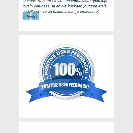
Outlook Transfer
oli yksi ensimmäisistä työkaluja
löysin verkossa, ja en ole koskaan joutunut etsiä
uudelleen - se on kaikki siellä, ja prosessi oli
←
→
virheetön!