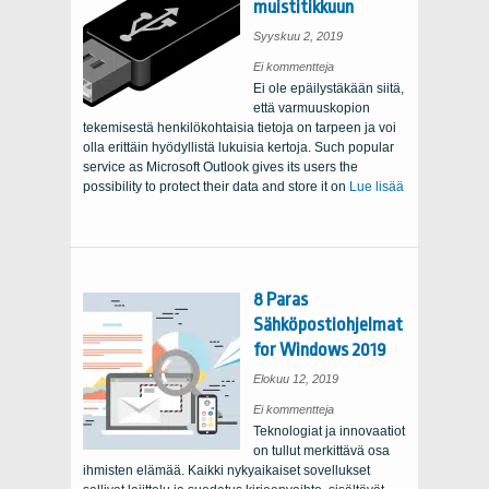
muistitikkuun
Syyskuu 2, 2019
on
Ei kommentteja
How
Ei ole epäilystäkään siitä,
to
Transfer
että varmuuskopion
Emails
from
tekemisestä henkilökohtaisia ​​tietoja on tarpeen ja voi
Outlook
to
olla erittäin hyödyllistä lukuisia kertoja.
Such popular
a
Flash
service as Microsoft Outlook gives its users the
Drive
possibility to protect their data and store it on
Lue lisää
8 Paras
Sähköpostiohjelmat
for Windows 2019
Elokuu 12, 2019
päällä
Ei kommentteja
8
Teknologiat ja innovaatiot
Paras
Sähköpostiohjelmat
on tullut merkittävä osa
for
Windows
ihmisten elämää. Kaikki nykyaikaiset sovellukset
2019