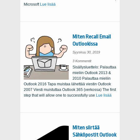
Microsoft
Lue lisää
Miten Recall Email
Outlookissa
Syyskuu 30, 2019
on
3 Kommentit
Miten
Sisällysluettelo: Palauttaa
Recall
Email
mieliin Outlook 2013 &
Outlookissa
2010 Palauttaa mieliin
Outlook 2016 Tapa muistaa lähettää viestin Outlook
2007 Viesti muistuttaa Outlook 365 (verkossa)
The first
step that will allow one to successfully use
Lue lisää
Miten siirtää
Sähköpostit Outlook