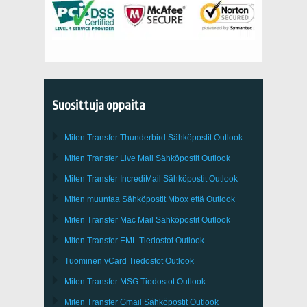
Suosittuja oppaita
Miten Transfer
Thunderbird
Sähköpostit Outlook
Miten Transfer
Live Mail
Sähköpostit
Outlook
Miten Transfer
IncrediMail
Sähköpostit
Outlook
Miten muuntaa Sähköpostit
Mbox
että
Outlook
Miten Transfer
Mac Mail
Sähköpostit
Outlook
Miten Transfer
EML
Tiedostot
Outlook
Tuominen
vCard
Tiedostot
Outlook
Miten Transfer
MSG
Tiedostot
Outlook
Miten Transfer
Gmail
Sähköpostit
Outlook