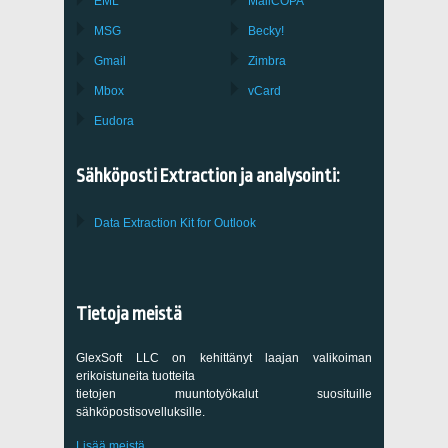
EML
MailCOPA
MSG
Becky!
Gmail
Zimbra
Mbox
vCard
Eudora
Sähköposti Extraction ja analysointi:
Data Extraction Kit for Outlook
Tietoja meistä
GlexSoft LLC on kehittänyt laajan valikoiman
erikoistuneita tuotteita
tietojen muuntotyökalut suosituille
sähköpostisovelluksille.
Lisää meistä...