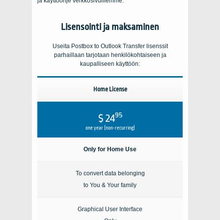
ja käyttöohje verkkosivuillemme.
Lisensointi ja maksaminen
Useita
Postbox to Outlook Transfer
lisenssit
parhaillaan tarjotaan henkilökohtaiseen ja
kaupalliseen käyttöön:
Home License
95
$ 24
one year (non-recurring)
Only for Home Use
To convert data belonging
to You & Your family
Graphical User Interface