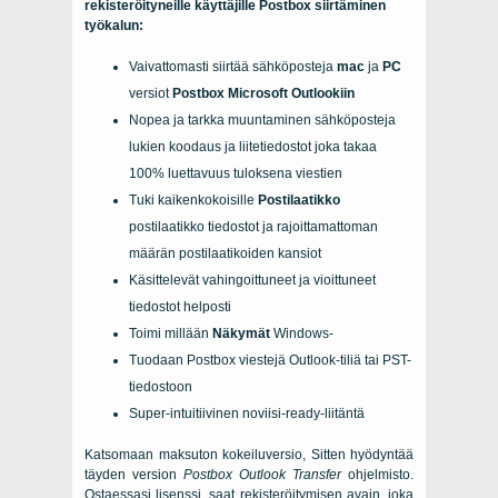
rekisteröityneille käyttäjille Postbox siirtäminen
työkalun:
Vaivattomasti siirtää sähköposteja
mac
ja
PC
versiot
Postbox Microsoft Outlookiin
Nopea ja tarkka muuntaminen sähköposteja
lukien koodaus ja liitetiedostot joka takaa
100% luettavuus tuloksena viestien
Tuki kaikenkokoisille
Postilaatikko
postilaatikko tiedostot ja rajoittamattoman
määrän postilaatikoiden kansiot
Käsittelevät vahingoittuneet ja vioittuneet
tiedostot helposti
Toimi millään
Näkymät
Windows-
Tuodaan Postbox viestejä Outlook-tiliä tai PST-
tiedostoon
Super-intuitiivinen noviisi-ready-liitäntä
Katsomaan maksuton kokeiluversio, Sitten hyödyntää
täyden version
Postbox Outlook Transfer
ohjelmisto.
Ostaessasi lisenssi, saat rekisteröitymisen avain, joka