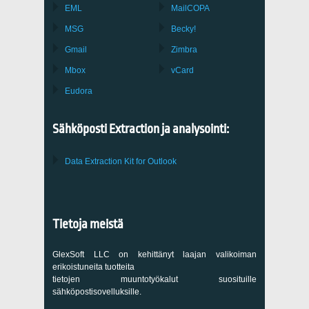
EML
MailCOPA
MSG
Becky!
Gmail
Zimbra
Mbox
vCard
Eudora
Sähköposti Extraction ja analysointi:
Data Extraction Kit for Outlook
Tietoja meistä
GlexSoft LLC on kehittänyt laajan valikoiman
erikoistuneita tuotteita
tietojen muuntotyökalut suosituille
sähköpostisovelluksille.