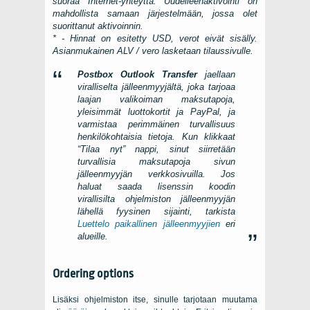
suoraa Internet-yhteyttä. Uudelleenaktivointi on
mahdollista samaan järjestelmään, jossa olet
suorittanut aktivoinnin.
* - Hinnat on esitetty USD, verot eivät sisälly.
Asianmukainen ALV / vero lasketaan tilaussivulle.
Postbox Outlook Transfer
jaellaan
viralliselta jälleenmyyjältä, joka tarjoaa
laajan valikoiman maksutapoja,
yleisimmät luottokortit ja PayPal, ja
varmistaa perimmäinen turvallisuus
henkilökohtaisia ​​tietoja. Kun klikkaat
“Tilaa nyt” nappi, sinut siirretään
turvallisia maksutapoja sivun
jälleenmyyjän verkkosivuilla. Jos
haluat saada lisenssin koodin
virallisilta ohjelmiston jälleenmyyjän
lähellä fyysinen sijainti, tarkista
Luettelo paikallinen jälleenmyyjien
eri
alueille.
Ordering options
Lisäksi ohjelmiston itse, sinulle tarjotaan muutama