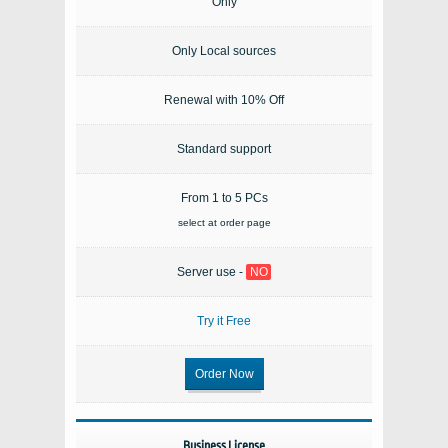
Only
Only Local sources
Renewal with 10% Off
Standard support
From 1 to 5 PCs
select at order page
Server use -
NO
Try it Free
Order Now
Business License