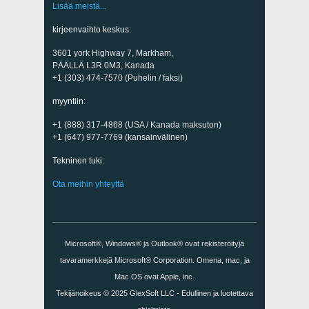
Lisää meistä...
kirjeenvaihto keskus:
3601 york Highway 7, Markham,
PÄÄLLÄ L3R 0M3, Kanada
+1 (303) 474-7570 (Puhelin / faksi)
myyntiin:
+1 (888) 317-4868 (USA / Kanada maksuton)
+1 (647) 977-7769 (kansainvälinen)
Tekninen tuki:
Ota meihin yhteyttä
Microsoft®, Windows® ja Outlook® ovat rekisteröityjä
tavaramerkkejä Microsoft® Corporation. Omena, mac, ja
Mac OS ovat Apple, inc.
Tekijänoikeus © 2025
GlexSoft LLC
- Edullinen ja luotettava