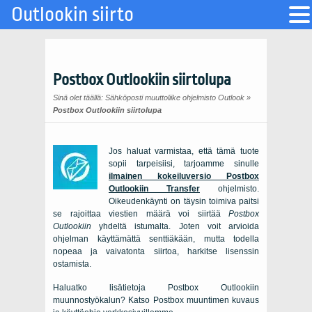
Outlookin siirto
Postbox Outlookiin siirtolupa
Sinä olet täällä:
Sähköposti muuttoliike ohjelmisto Outlook
»
Postbox Outlookiin siirtolupa
Jos haluat varmistaa, että tämä tuote
sopii tarpeisiisi, tarjoamme sinulle
ilmainen kokeiluversio Postbox
Outlookiin Transfer
ohjelmisto.
Oikeudenkäynti on täysin toimiva paitsi
se rajoittaa viestien määrä voi siirtää
Postbox
Outlookiin
yhdeltä istumalta. Joten voit arvioida
ohjelman käyttämättä senttiäkään, mutta todella
nopeaa ja vaivatonta siirtoa, harkitse lisenssin
ostamista.
Haluatko lisätietoja Postbox Outlookiin
muunnostyökalun? Katso Postbox muuntimen kuvaus