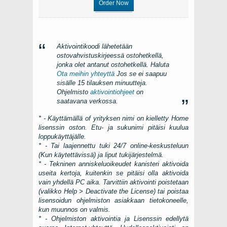
Order Now
Aktivointikoodi lähetetään
ostovahvistuskirjeessä ostohetkellä,
jonka olet antanut ostohetkellä. Haluta
Ota meihin yhteyttä
Jos se ei saapuu
sisälle 15 tilauksen minuutteja.
Ohjelmisto
aktivointiohjeet
on
saatavana verkossa.
* - Käyttämällä of yrityksen nimi on kielletty Home
lisenssin oston. Etu- ja sukunimi pitäisi kuulua
loppukäyttäjälle.
* - Tai laajennettu tuki 24/7 online-keskusteluun
(Kun käytettävissä) ja liput tukijärjestelmä.
* - Tekninen anniskeluoikeudet kanisteri aktivoida
useita kertoja, kuitenkin se pitäisi olla aktivoida
vain yhdellä
PC
aika. Tarvittiin aktivointi poistetaan
(valikko
Help > Deactivate the License
) tai poistaa
lisensoidun ohjelmiston asiakkaan tietokoneelle,
kun muunnos on valmis.
* - Ohjelmiston aktivointia ja Lisenssin edellytä