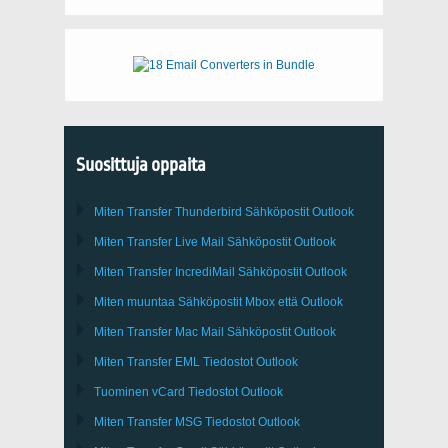
Suosittuja oppaita
Miten Transfer
Thunderbird
Sähköpostit Outlook
Miten Transfer
Live Mail
Sähköpostit
Outlook
Miten Transfer
IncrediMail
Sähköpostit
Outlook
Miten muuntaa Sähköpostit
Mbox
että
Outlook
Miten Transfer
Mac Mail
Sähköpostit
Outlook
Miten Transfer
EML
Tiedostot
Outlook
Tuominen
vCard
Tiedostot
Outlook
Miten Transfer
MSG
Tiedostot
Outlook