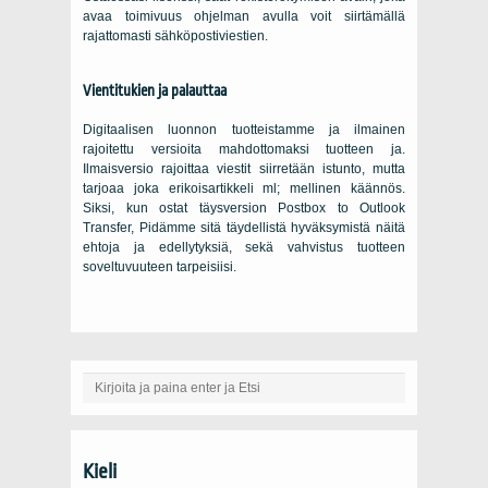
avaa toimivuus ohjelman avulla voit siirtämällä
rajattomasti sähköpostiviestien.
Vientitukien ja palauttaa
Digitaalisen luonnon tuotteistamme ja ilmainen
rajoitettu versioita mahdottomaksi tuotteen ja.
Ilmaisversio rajoittaa viestit siirretään istunto, mutta
tarjoaa joka erikoisartikkeli ml; mellinen käännös.
Siksi, kun ostat täysversion
Postbox to Outlook
Transfer
, Pidämme sitä täydellistä hyväksymistä näitä
ehtoja ja edellytyksiä, sekä vahvistus tuotteen
soveltuvuuteen tarpeisiisi.
Kieli