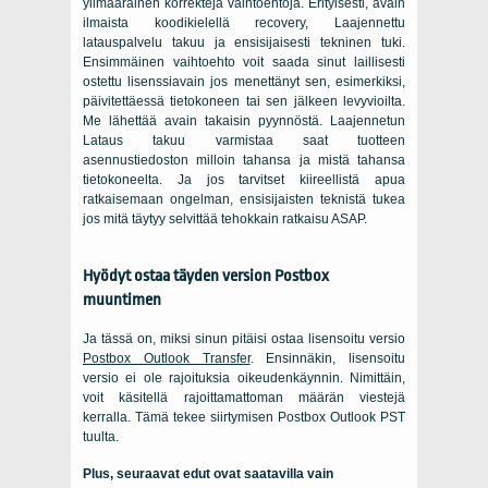
ylimääräinen korrekteja vaihtoehtoja. Erityisesti, avain
ilmaista koodikielellä recovery, Laajennettu
latauspalvelu takuu ja ensisijaisesti tekninen tuki.
Ensimmäinen vaihtoehto voit saada sinut laillisesti
ostettu lisenssiavain jos menettänyt sen, esimerkiksi,
päivitettäessä tietokoneen tai sen jälkeen levyvioilta.
Me lähettää avain takaisin pyynnöstä. Laajennetun
Lataus takuu varmistaa saat tuotteen
asennustiedoston milloin tahansa ja mistä tahansa
tietokoneelta. Ja jos tarvitset kiireellistä apua
ratkaisemaan ongelman, ensisijaisten teknistä tukea
jos mitä täytyy selvittää tehokkain ratkaisu ASAP.
Hyödyt ostaa täyden version Postbox
muuntimen
Ja tässä on, miksi sinun pitäisi ostaa lisensoitu versio
Postbox Outlook Transfer
. Ensinnäkin, lisensoitu
versio ei ole rajoituksia oikeudenkäynnin. Nimittäin,
voit käsitellä rajoittamattoman määrän viestejä
kerralla. Tämä tekee siirtymisen Postbox Outlook PST
tuulta.
Plus, seuraavat edut ovat saatavilla vain