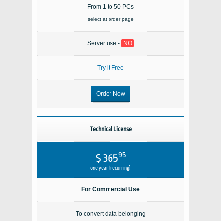
From 1 to 50 PCs
select at order page
Server use -
NO
Try it Free
Order Now
Technical License
95
$ 365
one year (recurring)
For Commercial Use
To convert data belonging