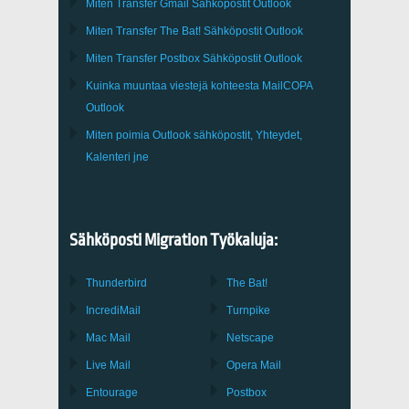
Miten Transfer
Gmail
Sähköpostit
Outlook
Miten Transfer
The Bat!
Sähköpostit
Outlook
Miten Transfer
Postbox
Sähköpostit Outlook
Kuinka muuntaa viestejä kohteesta
MailCOPA
Outlook
Miten poimia
Outlook
sähköpostit, Yhteydet,
Kalenteri jne
Sähköposti Migration Työkaluja:
Thunderbird
The Bat!
IncrediMail
Turnpike
Mac Mail
Netscape
Live Mail
Opera Mail
Entourage
Postbox