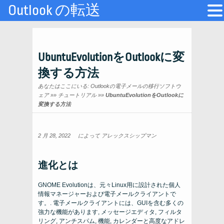
Outlook の転送
UbuntuEvolutionをOutlookに変
換する方法
あなたはここにいる:
Outlookの電子メールの移行ソフトウ
ェア
»»
チュートリアル
»»
UbuntuEvolutionをOutlookに
変換する方法
2 月 28, 2022
によって
アレックスシップマン
進化とは
GNOME Evolutionは、元々Linux用に設計された個人
情報マネージャーおよび電子メールクライアントで
す。. 電子メールクライアントには、GUIを含む多くの
強力な機能があります, メッセージエディタ, フィルタ
リング, アンチスパム, 機能, カレンダーと高度なアドレ