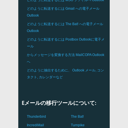
どのように転送するには
MSG
ファイルへ
Outlook
どのように転送するには
Gmail
への電子メール
Outlook
どのように転送するには
The Bat!
への電子メール
Outlook
どのように転送するには
Postbox
Outlookに電子メ
ール
からメッセージを変換する方法
MailCOPA
Outlook
へ
どのように抽出するために、
Outlook
メール, コン
タクト, カレンダーなど
Eメールの移行ツールについて:
Thunderbird
The Bat!
IncrediMail
Turnpike