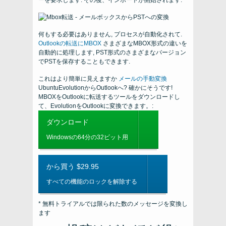
ーを要求します. その後、インポートが開始されます.
何もする必要はありません, プロセスが自動化されて.
Outlookの転送にMBOX
さまざまなMBOX形式の違いを
自動的に処理します, PST形式のさまざまなバージョン
でPSTを保存することもできます.
これはより簡単に見えますか
メールの手動変換
UbuntuEvolutionからOutlookへ? 確かにそうです!
MBOXをOutlookに転送するツールをダウンロードし
て、EvolutionをOutlookに変換できます。:
ダウンロード
Windowsの64分の32ビット用
から買う $29.95
すべての機能のロックを解除する
* 無料トライアルでは限られた数のメッセージを変換し
ます