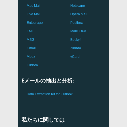
Mac Mail
Netscape
Live Mail
Opera Mail
Entourage
Postbox
EML
MailCOPA
MSG
Becky!
Gmail
Zimbra
Mbox
vCard
Eudora
Eメールの抽出と分析:
Data Extraction Kit for Outlook
私たちに関しては