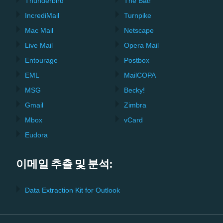
Thunderbird
The Bat!
IncrediMail
Turnpike
Mac Mail
Netscape
Live Mail
Opera Mail
Entourage
Postbox
EML
MailCOPA
MSG
Becky!
Gmail
Zimbra
Mbox
vCard
Eudora
이메일 추출 및 분석:
Data Extraction Kit for Outlook