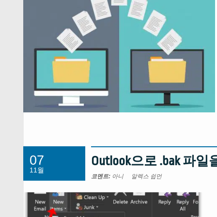
07
Outlook으로 .bak 
11월
코멘트:
아니
알렉스 쉽먼