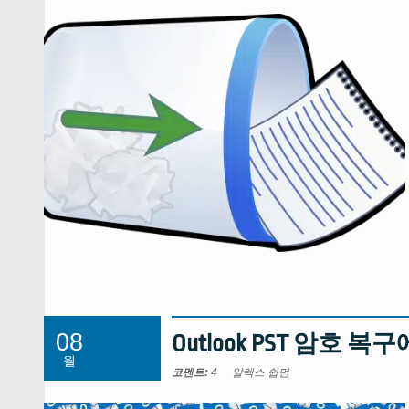
08
Outlook PST 암호
월
코멘트:
4
알렉스 쉽먼