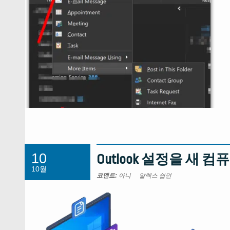
10
Outlook 설정을 새 
10월
코멘트:
아니
알렉스 쉽먼