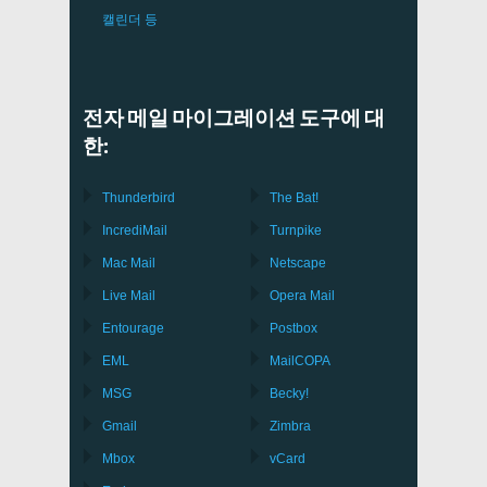
캘린더 등
전자 메일 마이그레이션 도구에 대
한:
Thunderbird
The Bat!
IncrediMail
Turnpike
Mac Mail
Netscape
Live Mail
Opera Mail
Entourage
Postbox
EML
MailCOPA
MSG
Becky!
Gmail
Zimbra
Mbox
vCard