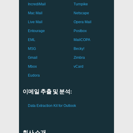
IncrediMail
Turnpike
Mac Mail
Netscape
Live Mail
Opera Mail
Entourage
Postbox
EML
MailCOPA
MSG
Becky!
Gmail
Zimbra
Mbox
vCard
Eudora
이메일 추출 및 분석:
Data Extraction Kit for Outlook
회사 소개