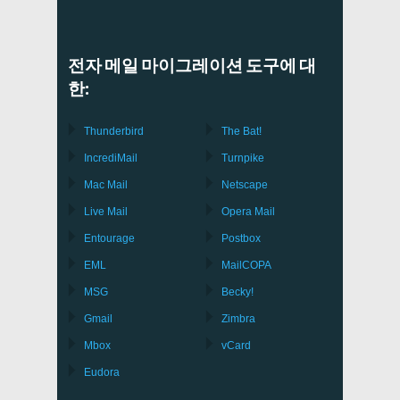
전자 메일 마이그레이션 도구에 대
한:
Thunderbird
The Bat!
IncrediMail
Turnpike
Mac Mail
Netscape
Live Mail
Opera Mail
Entourage
Postbox
EML
MailCOPA
MSG
Becky!
Gmail
Zimbra
Mbox
vCard
Eudora