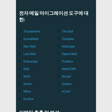
전자 메일 마이그레이션 도구에 대
한:
Thunderbird
The Bat!
IncrediMail
Turnpike
Mac Mail
Netscape
Live Mail
Opera Mail
Entourage
Postbox
EML
MailCOPA
MSG
Becky!
Gmail
Zimbra
Mbox
vCard
Eudora