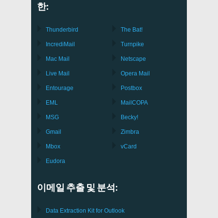
한:
Thunderbird
The Bat!
IncrediMail
Turnpike
Mac Mail
Netscape
Live Mail
Opera Mail
Entourage
Postbox
EML
MailCOPA
MSG
Becky!
Gmail
Zimbra
Mbox
vCard
Eudora
이메일 추출 및 분석:
Data Extraction Kit for Outlook