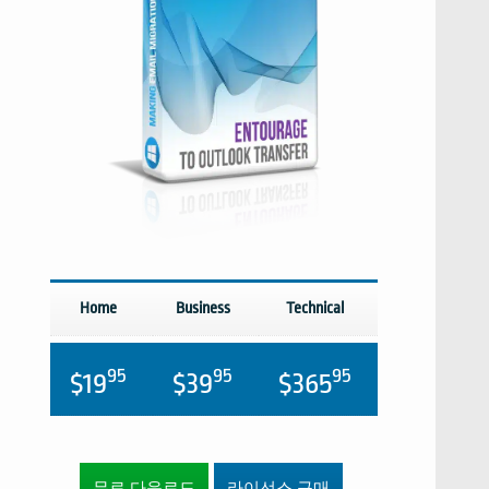
Home
Business
Technical
95
95
95
$19
$39
$365
무료 다운로드
라이선스 구매