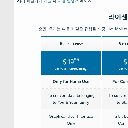
시기 바랍니다
기술
과
사용 설명서
페이지.
라이센
순간, 우리는 다음과 같은 유형을 제공
Live Mail t
Home License
Busin
95
$ 19
$
one year (non-recurring)
one yea
Only for Home Use
For Com
To convert data belonging
To convert
to You & Your family
to Sta
Graphical User Interface
GUI, B
Only
Comm