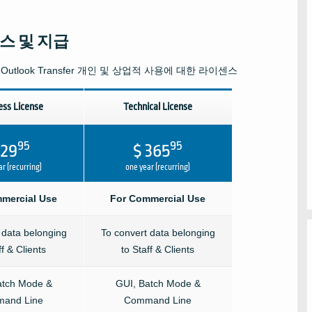
스 및 지급
o Outlook Transfer
개인 및 상업적 사용에 대한 라이센스
ess License
Technical License
95
95
 29
$ 365
r (recurring)
one year (recurring)
mercial Use
For Commercial Use
 data belonging
To convert data belonging
ff & Clients
to Staff & Clients
atch Mode &
GUI, Batch Mode &
and Line
Command Line