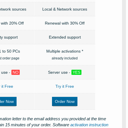
etwork sources
Local & Network sources
with 20% Off
Renewal with 30% Off
ity support
Extended support
 to 50 PCs
Multiple activations *
at order page
already included
 use -
NO
Server use -
YES
 it Free
Try it Free
der Now
Order Now
mation letter to the email address you provided at the time
ithin 15 minutes of your order. Software
activation instruction