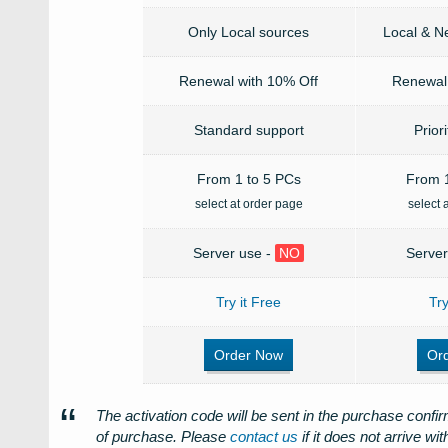
Only Local sources
Local & N
Renewal with 10% Off
Renewal 
Standard support
Prior
From 1 to 5 PCs
From 1
select at order page
select 
Server use -
NO
Server
Try it Free
Try
Order Now
Or
The activation code will be sent in the purchase confir
of purchase. Please
contact us
if it does not arrive w