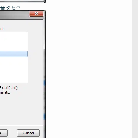
음 것
단추.