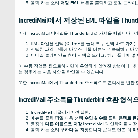
딸깍 하는 소리
저장 EML
버튼을 클릭하고 로컬 드라이브
IncrediMail에서 저장된 EML 파일을 Thun
이제 IncrediMail 이메일을 Thunderbird로 가져올 때입니다
EML 파일을 선택 (Ctrl + A를 눌러 모두 선택 바로 가기)
선택한 파일 그룹에 마우스 왼쪽 버튼으로 클릭하고 마
이메일 클라이언트 창에 선택을 드래그, 해당 폴더에 넣
이 수동 작업을 필요로하지만이 유일하게 알려진 방법이다. 추
는 경우에는 다음 사항을 확인할 수 있습니다.
또한 IncrediMail에서 Thunderbird 주소록으로 연락처를 변환
IncrediMail 주소록을 Thunderbird 호환
IncrediMail 애플리케이션 실행.
메뉴를 클릭
파일
다음 선택
수입 & 수출
클릭
콘택트 렌
등장에
다른 이름으로 저장
IncrediMail의 연락처를 저
딸깍 하는 소리
구하다
을 저장합니다
콘택트 렌즈
의 파일