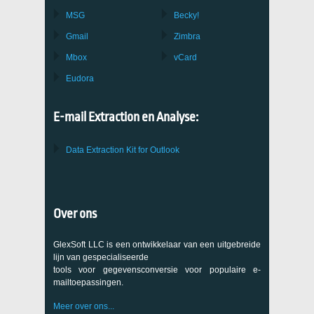
MSG
Becky!
Gmail
Zimbra
Mbox
vCard
Eudora
E-mail Extraction en Analyse:
Data Extraction Kit for Outlook
Over ons
GlexSoft LLC is een ontwikkelaar van een uitgebreide
lijn van gespecialiseerde
tools voor gegevensconversie voor populaire e-
mailtoepassingen.
Meer over ons...