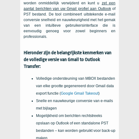
worden onmiddellijk verwijderd en kunt u
zet een
aantal berichten van uw
Gmail
profiel aan
Outlook
of
PST
bestand. De tool combineert uitstekende e-mail
conversie snelheid en nauwkeurigheid met het gemak
van een intuïtieve gebruikersinterface die is
eenvoudig genoeg voor zowel beginners en
professionals.
Hieronder zijn de belangrijkste kenmerken van
de volledige versie van
Gmail to Outlook
Transfer
:
Volledige ondersteuning van
MBOX
bestanden
van elke grootte gegenereerd door Gmail data
export functie (
Google Gmail Takeout
)
Snelle en nauwkeurige conversie van e-mails
met bijlagen
Mogelijkheid om berichten rechtstreeks
opslaan op
Outlook
of een standalone
PST
bestanden – kan worden gebruikt voor back-up
maken