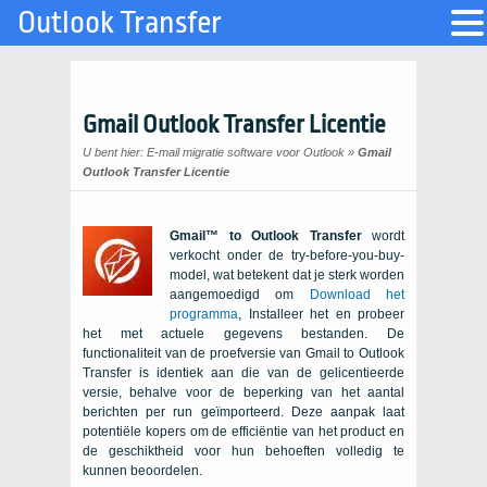
Outlook Transfer
Gmail Outlook Transfer Licentie
U bent hier:
E-mail migratie software voor Outlook
»
Gmail
Outlook Transfer Licentie
Gmail™ to Outlook Transfer
wordt
verkocht onder de try-before-you-buy-
model, wat betekent dat je sterk worden
aangemoedigd om
Download het
programma
, Installeer het en probeer
het met actuele gegevens bestanden. De
functionaliteit van de proefversie van
Gmail to Outlook
Transfer
is identiek aan die van de gelicentieerde
versie, behalve voor de beperking van het aantal
berichten per run geïmporteerd. Deze aanpak laat
potentiële kopers om de efficiëntie van het product en
de geschiktheid voor hun behoeften volledig te
kunnen beoordelen.