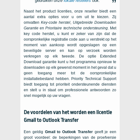
gebruiken onze
lokale resellers
ook.
Naast het product licenties, onze reseller biedt een
aantal extra opties voor u om uit te kiezen. Zij
omvatten
Key-code herstel
,
Uitgebreide Downloaden
Garantie
en
Prioritaire technische ondersteuning
. Met
key code herstel, u kunt er zeker van zijn dat de
oorspronkelijke registratie code aan u verstrekt op het
moment van aankoop wordt opgeslagen op een
beveiligde server en kan op verzoek worden
verkregen op elk tweede. De optie Extended
Download garantie kunt u het programma opnieuw te
downloaden op elk gewenst moment in het geval dat u
geen toegang meer tot de oorspronkelijke
installatiebestand hebben. Priority Technical Support
biedt toegang tot prioriteit ondersteunende diensten
en stelt u in staat om professionele antwoorden zo
snel mogelijk op uw vragen.
De voordelen van het worden een licentie
Gmail to Outlook Transfer
Een geldig
Gmail to Outlook Transfer
geeft je een
groot voordeel: de beperkingen van de proefversie