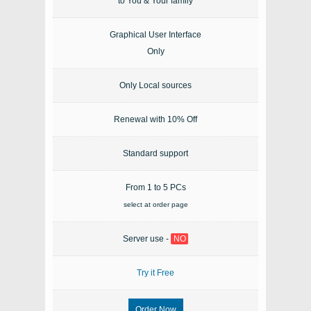
to You & Your family
Graphical User Interface
Only
Only Local sources
Renewal with 10% Off
Standard support
From 1 to 5 PCs
select at order page
Server use -
NO
Try it Free
Order Now