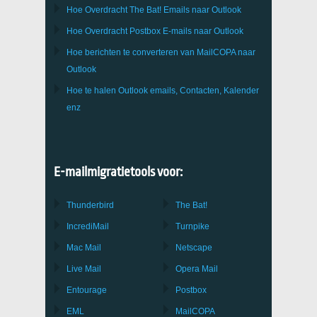
Hoe Overdracht
The Bat!
Emails naar
Outlook
Hoe Overdracht
Postbox
E-mails naar Outlook
Hoe berichten te converteren van
MailCOPA
naar
Outlook
Hoe te halen
Outlook
emails, Contacten, Kalender
enz
E-mailmigratietools voor:
Thunderbird
The Bat!
IncrediMail
Turnpike
Mac Mail
Netscape
Live Mail
Opera Mail
Entourage
Postbox
EML
MailCOPA