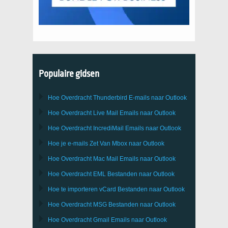
Populaire gidsen
Hoe Overdracht
Thunderbird
E-mails naar Outlook
Hoe Overdracht
Live Mail
Emails naar
Outlook
Hoe Overdracht
IncrediMail
Emails naar
Outlook
Hoe je e-mails Zet Van
Mbox
naar
Outlook
Hoe Overdracht
Mac Mail
Emails naar
Outlook
Hoe Overdracht
EML
Bestanden naar
Outlook
Hoe te importeren
vCard
Bestanden naar
Outlook
Hoe Overdracht
MSG
Bestanden naar
Outlook
Hoe Overdracht
Gmail
Emails naar
Outlook