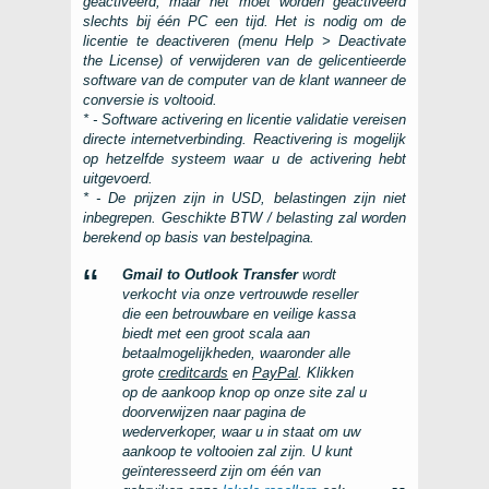
geactiveerd, maar het moet worden geactiveerd
slechts bij één
PC
een tijd. Het is nodig om de
licentie te deactiveren (menu
Help > Deactivate
the License
) of verwijderen van de gelicentieerde
software van de computer van de klant wanneer de
conversie is voltooid.
* - Software activering en licentie validatie vereisen
directe internetverbinding. Reactivering is mogelijk
op hetzelfde systeem waar u de activering hebt
uitgevoerd.
* - De prijzen zijn in USD, belastingen zijn niet
inbegrepen. Geschikte BTW / belasting zal worden
berekend op basis van bestelpagina.
Gmail to Outlook Transfer
wordt
verkocht via onze vertrouwde reseller
die een betrouwbare en veilige kassa
biedt met een groot scala aan
betaalmogelijkheden, waaronder alle
grote
creditcards
en
PayPal
. Klikken
op de aankoop knop op onze site zal u
doorverwijzen naar pagina de
wederverkoper, waar u in staat om uw
aankoop te voltooien zal zijn. U kunt
geïnteresseerd zijn om één van