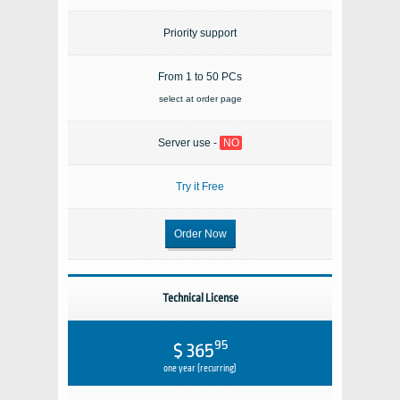
Priority support
From 1 to 50 PCs
select at order page
Server use -
NO
Try it Free
Order Now
Technical License
95
$ 365
one year (recurring)