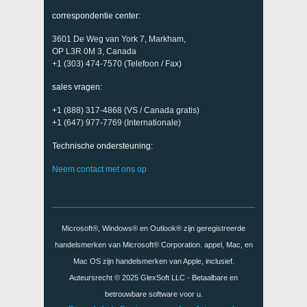
correspondentie center:
3601 De Weg van York 7, Markham,
OP L3R 0M 3, Canada
+1 (303) 474-7570 (Telefoon / Fax)
sales vragen:
+1 (888) 317-4868 (VS / Canada gratis)
+1 (647) 977-7769 (Internationale)
Technische ondersteuning:
Neem contact met ons op
Microsoft®, Windows® en Outlook® zijn geregistreerde
handelsmerken van Microsoft® Corporation. appel, Mac, en
Mac OS zijn handelsmerken van Apple, inclusief.
Auteursrecht © 2025
GlexSoft LLC
- Betaalbare en
betrouwbare software voor u.